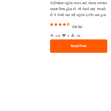
બેડીઓમાં પહેલા વખત માટે તેમના સ્વજન
સમક્ષ ઉભા હોય છે, જે તેમને યાદ અપાવે
છે કે તેઓ ચાર વર્ષ પહેલાં ઇંગ્લેન્ડમાં હતા.
(58.5k)
6.3k
8
3.1k
Read Free