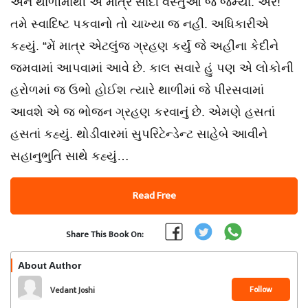
અને થાળીમાંથી એ માત્ર સાદી વસ્તુઓ જ જમ્યા. અરે!
તમે સ્વાદિષ્ટ પકવાનો તો ચાખ્યા જ નહીં. અધિકારીએ
કહ્યું. “મેં માત્ર એટલુંજ ગ્રહણ કર્યું જે અહીંના કેદીને
જમવામાં આપવામાં આવે છે. કાલ સવારે હું પણ એ લોકોની
હરોળમાં જ ઉભો હોઈશ ત્યારે થાળીમાં જે પીરસવામાં
આવશે એ જ ભોજન ગ્રહણ કરવાનું છે. એમણે હસતાં
હસતાં કહ્યું. થોડીવારમાં સુપરિટેન્ડેન્ટ સાહેબે આવીને
સહાનુભુતિ સાથે કહ્યું…
Read Free
Share This Book On:
About Author
Follow
Vedant Joshi