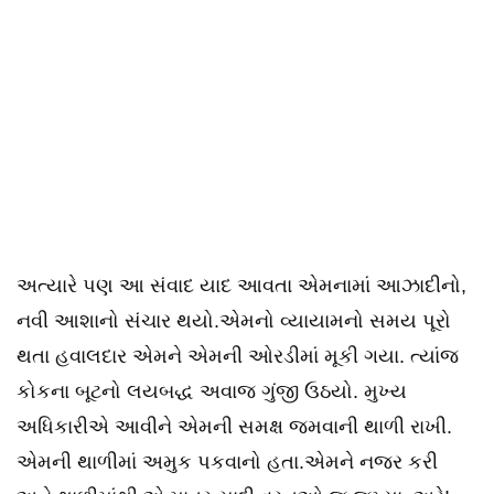
અત્યારે પણ આ સંવાદ યાદ આવતા એમનામાં આઝાદીનો,
નવી આશાનો સંચાર થયો.એમનો વ્યાયામનો સમય પૂરો
થતા હવાલદાર એમને એમની ઓરડીમાં મૂકી ગયા. ત્યાંજ
કોકના બૂટનો લયબદ્ધ અવાજ ગુંજી ઉઠયો. મુખ્ય
અધિકારીએ આવીને એમની સમક્ષ જમવાની થાળી રાખી.
એમની થાળીમાં અમુક પકવાનો હતા.એમને નજર કરી