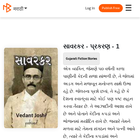
☰
Log In
मराठी
Publish Free
સાવરકર - પ્રકરણ - 1
Gujarati Fiction Stories
એક વ્યક્તિ, જેમણે ૫૦ વર્ષની કાળા
પાણીની કેદની સજા સાંભળી છે, તે જેલમાં
અડગ અને મજબૂત મનોબળ સાથે ઉભા
રહે છે. જેલરના પ્રશ્નો છતાં, તે કહે છે કે
દેશના સ્વાતંત્ર્ય માટે કોઈ પણ કષ્ટ સહન
કરવા તૈયાર છે. તે આઝાદીની આશા રાખે
છે અને પોતાને કેદીના કપડાં અને
ભોજનમાં મર્યાદિત રાખે છે. જ્યારે તેમને
મળવા માટે તેમના સંગઠન અને પત્ની આવે
છે, ત્યારે તે કેદીના કપડાંમાં અને