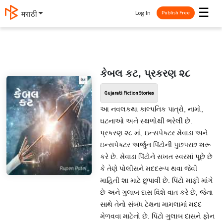
☰
Log In
मराठी
Publish Free
કેબલ કટ, પ્રકરણ ૨૮
Gujarati Fiction Stories
આ નવલકથા કાલ્પનિક પાત્રો, નામો,
ઘટનાઓ અને સ્થળોથી ભરેલી છે.
પ્રકરણ ૨૮ માં, ઇન્સપેક્ટર મેવાડા અને
ઇન્સપેક્ટર અર્જુન પિંટોની પુછપરછ શરૂ
કરે છે. મેવાડા પિંટોને સખત સ્વરમાં પૂછે છે
કે તેણે પોલીસને મદદરૂપ થવા જેવી
માહિતી શા માટે છુપાવી છે. પિંટો માફી માંગે
છે અને ગુલાબ દાસ વિશે વાત કરે છે, જેના
સાથે તેનો સંબંધ ટેક્ષના મામલામાં મદદ
મેળવવા માટેનો છે. પિંટો ગુલાબ દાસને ફોન