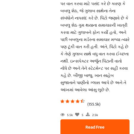
પર વાત કરવા માટે પસંદ કરે છે કારણ કે
બબલુ શેઠ, જે ગુલાબ સાથેના તેના
સંબંધોને નાપસંદ કરે છે. પિંટો જણાવે છે કે
બબલુ શેઠ ગુમ થયાના સમાચારની ખાત્રી
કરવા માટે ગુલાબને ફોન કર્યો હતો, અને
પછી બબલુના મર્ડરના સમાચાર મળ્યા ત્યારે
પણ ટૂંકી વાત કરી હતી. અંતે, પિંટો કહે છે
કે તેણે ગુલાબ સાથે વધુ વાત કરવા ઈચ્છતા
નથી. ઇન્સપેક્ટર અર્જુન પિંટાની વાતો
નોંધે છે અને તેને સ્ટેટમેન્ટ પર સહી કરવા
કહે છે. બીજી બાજુ, ખાન સાહેબ
સુજાતાને પાણીનો ગ્લાસ આપે છે અને તે
આંખમાં આવેલા આંસુ લુછે છે.
(155.5k)
5.5k
5
2.5k
Read Free