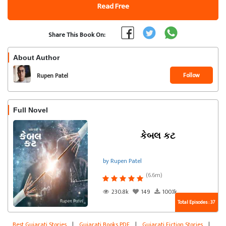
Read Free
Share This Book On:
About Author
Follow
Rupen Patel
Full Novel
કેબલ કટ
by Rupen Patel
(6.6m)
230.8k
149
100.1k
Total Episodes : 37
Best Gujarati Stories
|
Gujarati Books PDF
|
Gujarati Fiction Stories
|