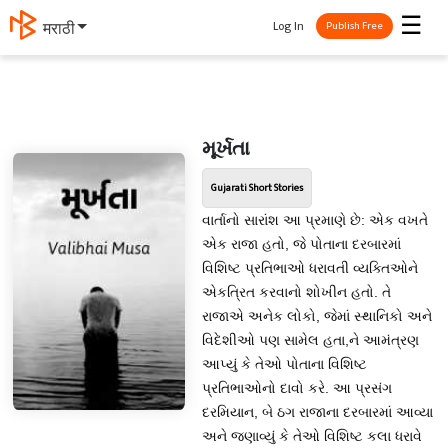
☰
Log In
मराठी
Publish Free
મૂર્ખતા
Gujarati Short Stories
વાર્તાનો સારાંશ આ પ્રમાણે છે: એક વખતે
એક રાજા હતો, જે પોતાના દરબારમાં
વિશિષ્ટ પ્રતિભાઓ ધરાવતી વ્યક્તિઓને
એકત્રિત કરવાનો શોખીન હતો. તે
રાજાએ અનેક લોકો, જેમાં સ્થાનિકો અને
વિદેશીઓ પણ સામેલ હતા,ને આમંત્રણ
આપ્યું કે તેઓ પોતાના વિશિષ્ટ
પ્રતિભાઓનો દાવો કરે. આ પ્રસંગ
દરમિયાન, બે ઠગ રાજાના દરબારમાં આવ્યા
અને જણાવ્યું કે તેઓ વિશિષ્ટ કલા ધરાવે