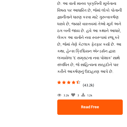
છે. આ વાર્તા માનવ પ્રકૃતિની મૂર્ખતાના
વિષય પર આધારિત છે, જેમાં લોકો પોતાની
જ્ઞાનીતાને ધારણ કરવા માટે ગુરુત્વાકર્ષણ
ધરાવે છે, જ્યારે વાસ્તવમાં તેઓ મૂર્ખ અને
ઠગ બની જાય છે. હવે આ કથાને આધારે,
લેખક આ વાર્તાને નવા સ્વરૂપમાં રજૂ કરે
છે, જેમાં તેણે કેટલાક ફેરફાર કર્યા છે. આ
કથા, હેન્સ ક્રિશ્ચિયન એન્ડર્સન દ્વારા
લખાયેલા 'દ સમ્રાટના નવા પોશાક' સાથે
સંબંધિત છે, જે સાહિત્યના સરહદોને પાર
કરીને આકર્ષણનું ઉદાહરણ આપે છે.
(43.2k)
3.2k
3
1.2k
Read Free