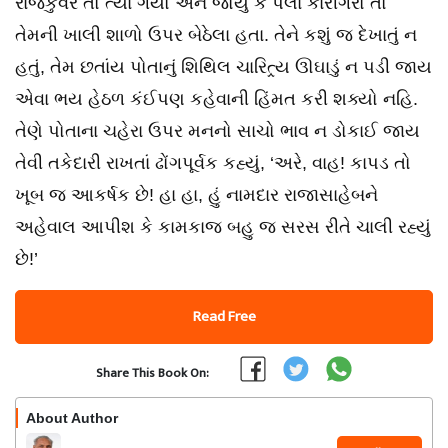
રાજકુંવર તો ત્યાં ગયો અને જોયું કે પેલા કારીગરો તો
તેમની ખાલી શાળો ઉપર બેઠેલા હતા. તેને કશું જ દેખાતું ન
હતું, તેમ છતાંય પોતાનું શિથિલ ચારિત્ર્ય ઊઘાડું ન પડી જાય
એવા ભય હેઠળ કંઈપણ કહેવાની હિંમત કરી શક્યો નહિ.
તેણે પોતાના ચહેરા ઉપર મનનો સાચો ભાવ ન ડોકાઈ જાય
તેવી તકેદારી રાખતાં ઢોંગપૂર્વક કહ્યું, ‘અરે, વાહ! કાપડ તો
ખૂબ જ આકર્ષક છે! હા હા, હું નામદાર રાજાસાહેબને
અહેવાલ આપીશ કે કામકાજ બહુ જ સરસ રીતે ચાલી રહ્યું
છે!’
Read Free
Share This Book On:
About Author