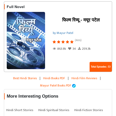
Full Novel
फिल्म रिव्यू - मयूर पटेल
by Mayur Patel
(4m)
863.9k
34
259.3k
Total Episodes : 53
Best Hindi Stories
|
Hindi Books PDF
|
Hindi Film Reviews
|
Mayur Patel Books PDF
More Interesting Options
Hindi Short Stories
Hindi Spiritual Stories
Hindi Fiction Stories