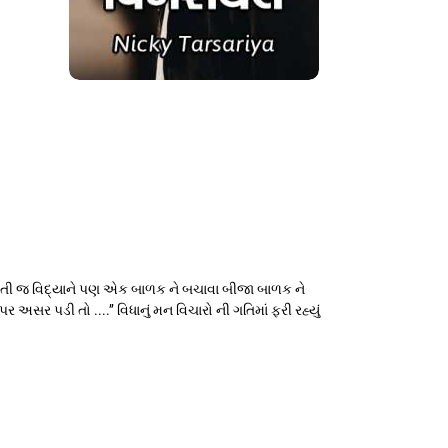
ી તો હતી જ વિદ્યાને પણ એક બાળક ને બચાવા બીજા બાળક ને
સર પડી તો ....’’ વિધાનું મન વિચારો ની ગતિમાં ફરી રહ્યું