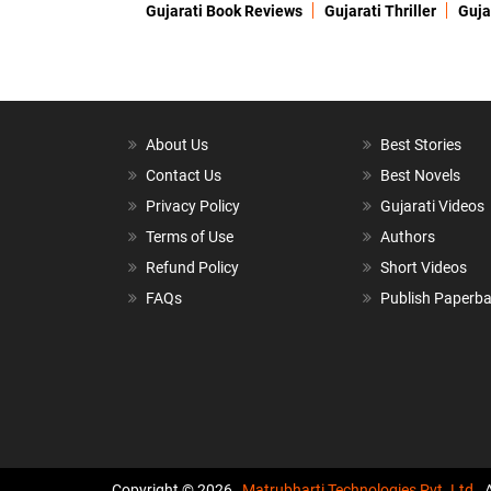
Gujarati Book Reviews
Gujarati Thriller
Guja
About Us
Best Stories
Contact Us
Best Novels
Privacy Policy
Gujarati Videos
Terms of Use
Authors
Refund Policy
Short Videos
FAQs
Publish Paperb
Copyright © 2026,
Matrubharti Technologies Pvt. Ltd.