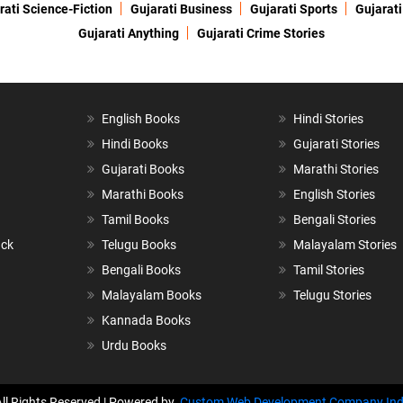
rati Science-Fiction
Gujarati Business
Gujarati Sports
Gujarati
Gujarati Anything
Gujarati Crime Stories
English Books
Hindi Stories
Hindi Books
Gujarati Stories
Gujarati Books
Marathi Stories
Marathi Books
English Stories
Tamil Books
Bengali Stories
ack
Telugu Books
Malayalam Stories
Bengali Books
Tamil Stories
Malayalam Books
Telugu Stories
Kannada Books
Urdu Books
All Rights Reserved | Powered by
Custom Web Development Company Ind