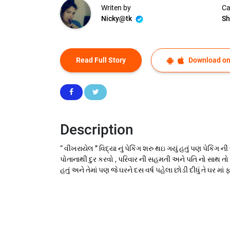
Writen by
Ca
Nicky@tk
Sh
Read Full Story
Download on
Description
“ વીખરાયેલ ” વિદ્યા નું પેકિંગ શરુ થઇ ગયું હતું પણ પેકિ
પોતાનાથી દુર કરવો , પરિવાર ની સહમતી અને પતિ નો સાથ તો હત
હતું અને તેમાં પણ જે ઘરને દસ વર્ષ પહેલા છોડી દીધું તે ઘર મ