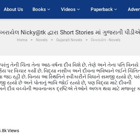
About Us
Books 
Videos 
Paperback 
Adver
િખરાયેલ Nicky@tk દ્વારા Short Stories માં ગુજરાતી પીડી
Home
Novels
Gujarati Novels
વિખરાયેલ - Novels
 પરંતુ તેની ચિંતા તેના આઠ વર્ષના દીવ વિશે છે. તેણે અને તેના પતિ વિનયે
 પર વિચાર કર્યો છે. વિદ્યા નસીબ અને દીવના ભવિષ્યને લઈને ચિંતિ
ેવા જઇ રહી છે. વિનય આ સ્થિતિને સ્વીકારીને વિધાને સમજી રહ્યો છે, પરં
રહ્યો છે અને પોતાનું ભાવિ જોઈ રહ્યો છે, પણ વિદ્યા માટે દીવની
ા અને દીવ વચ્ચેની ભાવનાત્મક દ્રષ્ટિએ તેઓને અલગ થવા માટે મજબૂર ક
5.8k
Views