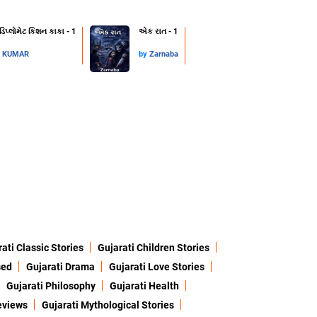
 ડિપ્લોમેટ કિશન કાકા - 1
એક રાત - 1
L KUMAR
by
Zarnaba
ati Classic Stories
Gujarati Children Stories
sed
Gujarati Drama
Gujarati Love Stories
Gujarati Philosophy
Gujarati Health
eviews
Gujarati Mythological Stories