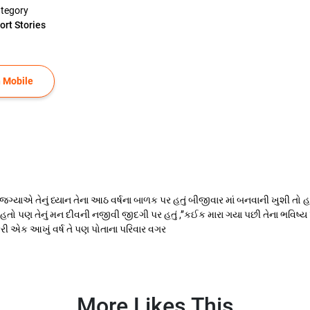
tegory
ort Stories
 Mobile
ંગ ની જ્ગ્યાએ તેનું ધ્યાન તેના આઠ વર્ષના બાળક પર હતું બીજીવાર માં બનવાની ખુશ
ો પણ તેનું મન દીવની નજીવી જીદગી પર હતું ,’’કઈક મારા ગયા પછી તેના ભવિષ્ય પર અ
ાં ફરી એક આખું વર્ષ તે પણ પોતાના પરિવાર વગર
More Likes This