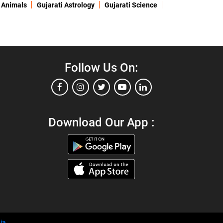
 Animals
Gujarati Astrology
Gujarati Science
Follow Us On:
Download Our App :
ia
.