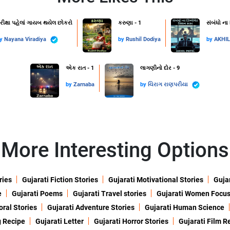
રીક્ષા પહેલાં ગાયબ થયેલ છોકરો
કરુણા - 1
સંબંધો ના
by
Nayana Viradiya
by
Rushil Dodiya
by
AKHI
એક રાત - 1
લાગણીનો દોર - 9
by
Zarnaba
by
ચિરાગ રાણપરીયા
More Interesting Options
ries
Gujarati Fiction Stories
Gujarati Motivational Stories
Gujar
e
Gujarati Poems
Gujarati Travel stories
Gujarati Women Focu
oral Stories
Gujarati Adventure Stories
Gujarati Human Science
g Recipe
Gujarati Letter
Gujarati Horror Stories
Gujarati Film R