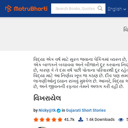
English
વ
વિદ્યા એક વર્ષ માટે સુરત જવાના પેકિંગમાં વ્યસ્ત છે,
એક બાળકને બચાવવા અને બીજાને દૂર કરવાના નિર્ણય
છે, કારણ કે તે દસ વર્ષ પછી પોતાના પરિવારથી દૂર રહ
વિદ્યા માટે આ નિર્ણય ખૂબ જ કઠણ છે. દીવ પણ સમજી 
લાગણીઓનું ધ્યાન રાખવું મુશ્કેલ છે. આખરે, વિદ્ય
છે, અને જીવનની રફતાર તેમને અલગ કરી રહી છે.
વિખરાયેલ
by
Nicky@tk
in
Gujarati Short Stories
41.7k
1.6k
Downloads