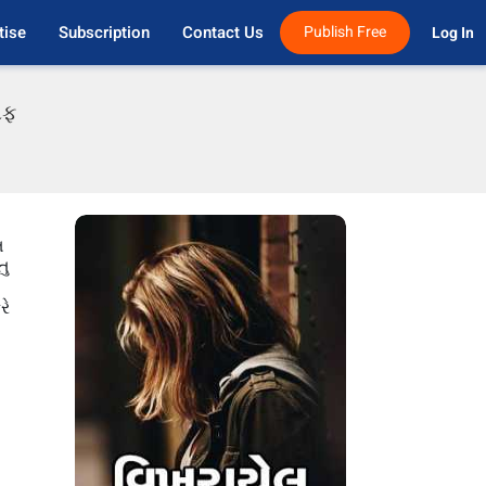
tise
Subscription
Contact Us
Publish Free
Log In 
એફ
ત
તુ
રે