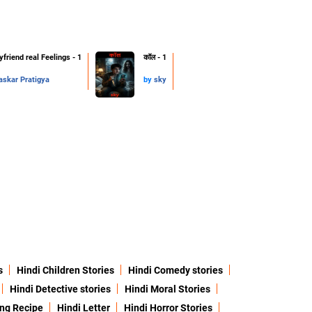
friend real Feelings - 1
कॉल - 1
skar Pratigya
by
sky
s
Hindi Children Stories
Hindi Comedy stories
Hindi Detective stories
Hindi Moral Stories
ing Recipe
Hindi Letter
Hindi Horror Stories