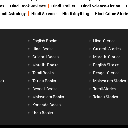
ies
Hindi Book Reviews
Hindi Thriller
Hindi Science-Fiction
H
indi Astrology
Hindi Science
Hindi Anything
Hindi Crime Stori
English Books
Hindi Stories
Hindi Books
Gujarati Stories
Gujarati Books
Marathi Stories
Marathi Books
English Stories
Tamil Books
Bengali Stories
ack
Telugu Books
Malayalam Stories
Bengali Books
Tamil Stories
Malayalam Books
Telugu Stories
Kannada Books
Urdu Books