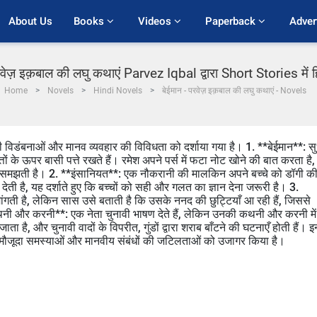
About Us
Books 
Videos 
Paperback 
Adver
रवेज़ इक़बाल की लघु कथाएं Parvez Iqbal द्वारा Short Stories में ह
Home
Novels
Hindi Novels
बेईमान - परवेज़ इक़बाल की लघु कथाएं - Novels
 विडंबनाओं और मानव व्यवहार की विविधता को दर्शाया गया है। 1. **बेईमान**: सु
ं के ऊपर बासी पत्ते रखते हैं। रमेश अपने पर्स में फटा नोट खोने की बात करता है,
चतुर समझती है। 2. **इंसानियत**: एक नौकरानी की मालकिन अपने बच्चे को डॉगी क
ेती है, यह दर्शाते हुए कि बच्चों को सही और गलत का ज्ञान देना जरूरी है। 3.
गती है, लेकिन सास उसे बताती है कि उसके ननद की छुट्टियाँ आ रही हैं, जिससे
कथनी और करनी**: एक नेता चुनावी भाषण देते हैं, लेकिन उनकी कथनी और करनी में
ा है, और चुनावी वादों के विपरीत, गुंडों द्वारा शराब बाँटने की घटनाएँ होती हैं। इ
मौजूदा समस्याओं और मानवीय संबंधों की जटिलताओं को उजागर किया है।