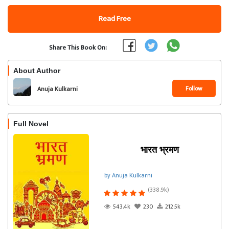
Read Free
Share This Book On:
About Author
Follow
Anuja Kulkarni
Full Novel
भारत भ्रमण
by Anuja Kulkarni
(338.9k)
543.4k
230
212.5k