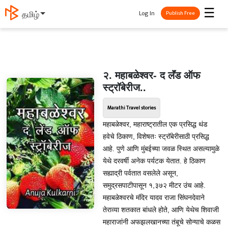
☰
Log In
தமிழ்
Publish Free
२. महाबळेश्वर- द लॅंड ऑफ
स्ट्रॉबेरीज..
Marathi Travel stories
महाबळेश्वर, महाराष्ट्रातील एक प्रसिद्ध थंड
हवेचे ठिकाण, विशेषतः स्ट्रॉबेरीसाठी प्रसिद्ध
आहे. पुणे आणि मुंबईच्या जवळ स्थित असल्यामुळे
येथे दरवर्षी अनेक पर्यटक येतात. हे ठिकाण
सह्याद्री पर्वतात वसलेले असून,
समुद्रसपाटीपासून १,३७२ मीटर उंच आहे.
महाबळेश्वरचे मंदिर यादव राजा सिंघनदेवाने
तेराव्या शतकात बांधले होते, आणि येथेच शिवाजी
महाराजांनी अफझलखानच्या तंबूचे सोन्याचे कळस