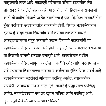
तालुक्याचे शहर आहे. सह्याद्री पर्वताच्या पश्चिम घाटातील उंच
डोंगरावर हे वसलेले शहर आहे. भारतातील जी हिरवळीने सजलेली
कांही मोजकीच ठिकाणे आहेत त्यातीलच हे एक. ब्रिटिश राजवटीतील
मुंबई प्रांताची उन्हाळ्यातील राजधानी होती. येथील महाबळेश्वराचे
देऊळ हे यादव राजा सिंघनदेव याने तेराव्या शतकात बांधले.
अफझलखानच्या तंबूचे सोन्याचे कळस शिवाजी महाराजांनी या
महाबळेश्वर मंदिरास अर्पण केले होते. सह्याद्रीच्या पठारावर वसलेल्या
या ठिकाणी चांगली घनदाट वनश्री आहे. महाबळेश्वर येथील
महाबळेश्वर मंदिर, लागून असलेले जावळीचे खोरे आणि प्रतापगड या
सर्व स्थळांना शिवरायांच्या नावाचा व कर्तृत्वाचा ऐतिहासिक संदर्भ आहे.
महाबळेश्वरच्या स्ट्रॉबेरी अतिशय प्रसिद्ध आहेत. त्याचबरोबर,
रासबेरी, जांभळाचा मध व लाल मुळे, गाजरे हे सुद्धा खास प्रसिद्ध
आहेत. महाबळेश्वरचा मध तर खूपच चविष्ट आणि प्रसिद्ध आहे.
गुलकंदही येथे मोठ्या प्रमाणावर मिळतो.