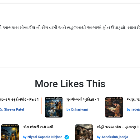
ની આસપાસ મોબાઈલ ની રીંગ વાગી અને સહજતાથી આભાએ ફોન ઉપાડ્યો. સામા છેડ
More Likes This
ાઇન્ડ ધ સ્ક્રીનશોટ - Part 1
પુનર્જન્મની પ્રતિજ્ઞા - 1
અધુરા પા
Dr. Shreya Patel
by
Dr.hariyani
by
jadej
એક છોકરી નામે ચકી
લોહી તરસ્યા લોક - પ્રકરણ 1
by
Niyati Kapadia Nirjhar
by
Ashoksinh jadeja