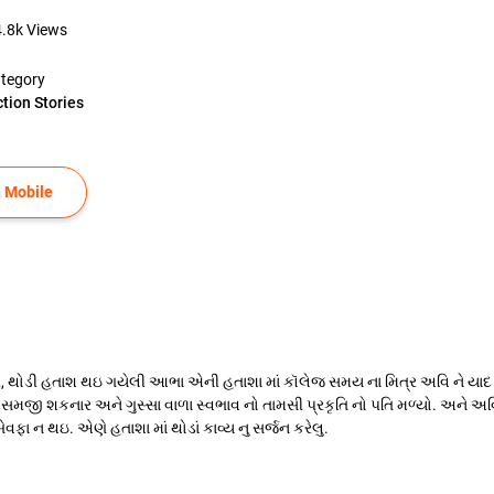
4.8k
Views
tegory
ction Stories
 Mobile
 થોડી હતાશ થઇ ગયેલી આભા એની હતાશા માં કૉલેજ સમય ના મિત્ર અવિ ને યાદ ક
 ના સમજી શકનાર અને ગુસ્સા વાળા સ્વભાવ નો તામસી પ્રકૃતિ નો પતિ મળ્યો. અને અવિ
વફા ન થઇ. એણે હતાશા માં થોડાં કાવ્ય નુ સર્જન કરેલુ.