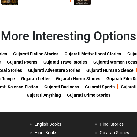
More Interesting Options
ries
Gujarati Fiction Stories
Gujarati Motivational Stories
Gujar
e
Gujarati Poems
Gujarati Travel stories
Gujarati Women Focu
oral Stories
Gujarati Adventure Stories
Gujarati Human Science
g Recipe
Gujarati Letter
Gujarati Horror Stories
Gujarati Film R
rati Science-Fiction
Gujarati Business
Gujarati Sports
Gujarati
Gujarati Anything
Gujarati Crime Stories
English Books
Hindi Stories
Hindi Books
Gujarati Stories