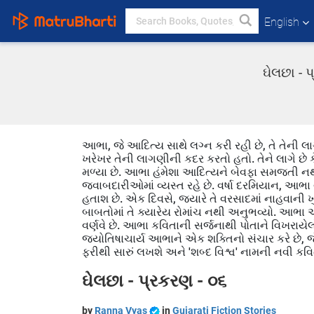
English
ઘેલછા - 
આભા, જે આદિત્ય સાથે લગ્ન કરી રહી છે, તે તેની 
ખરેખર તેની લાગણીની કદર કરતો હતો. તેને લાગે છે કે
મળ્યા છે. આભા હંમેશા આદિત્યને બેવફા સમજતી નથી
જવાબદારીઓમાં વ્યસ્ત રહે છે. વર્ષા દરમિયાન, આ
હતાશ છે. એક દિવસે, જ્યારે તે વરસાદમાં નાહવાની ખુ
બાબતોમાં તે ક્યારેય રોમાંચ નથી અનુભવ્યો. આભા એક 
વર્ણવે છે. આભા કવિતાની સર્જનાથી પોતાને વિખરાય
જ્યોતિષાચાર્ય આભાને એક શક્તિનો સંચાર કરે છે, જે 
ફરીથી સારું લખશે અને 'શબ્દ વિશ્વ' નામની નવી કવિ
ઘેલછા - પ્રકરણ - ૦૬
by
Ranna Vyas
in
Gujarati Fiction Stories