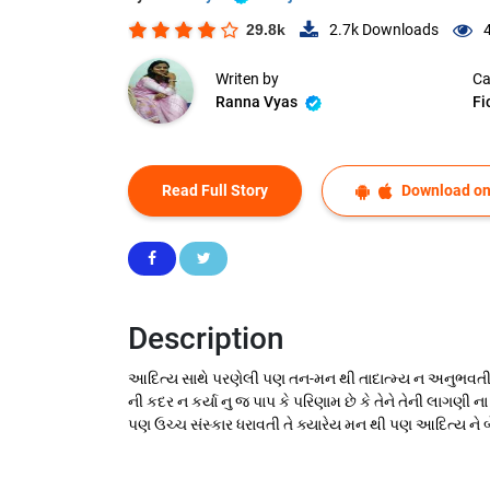
29.8k
2.7k
Downloads
Writen by
Ca
Ranna Vyas
Fi
Read Full Story
Download on
Description
આદિત્ય સાથે પરણેલી પણ તન-મન થી તાદાત્મ્ય ન અનુભવતી,
ની કદર ન કર્યા નુ જ પાપ કે પરિણામ છે કે તેને તેની લાગણી
પણ ઉચ્ચ સંસ્કાર ધરાવતી તે ક્યારેય મન થી પણ આદિત્ય ને બે