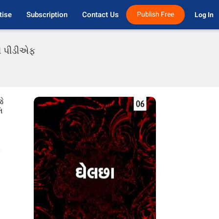
tise
Subscription
Contact Us
Publish Free
Log In 
તી પીડીએફ
ે
િ
ે