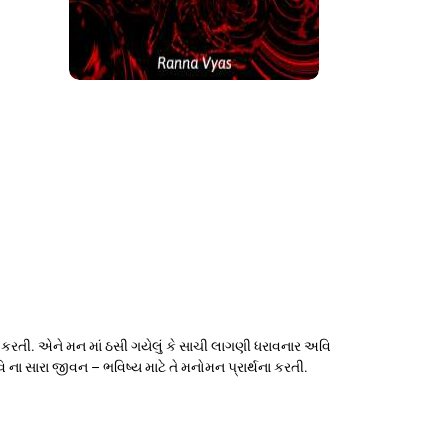
રતી. એને મન માં ઠસી ગયેલું કે સાચી લાગણી ધરાવનાર અવિ
 ના સારા જીવન – ભવિષ્ય માટે તે મનોમન પ્રાર્થના કરતી.