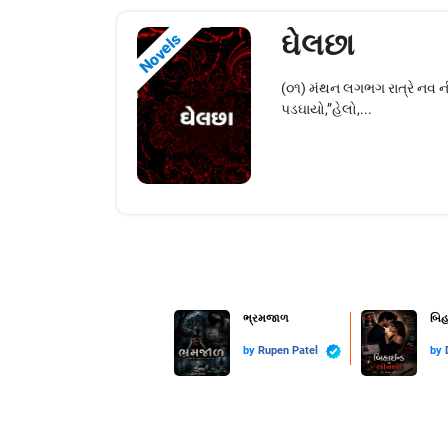
ઘેલછા
Novels
(૦૧) મંથન લગભગ રાત્રે નવ 
પડઘાયો,”હેલો,...
ભ્રમજાળ
બિહ
by
Rupen Patel
by