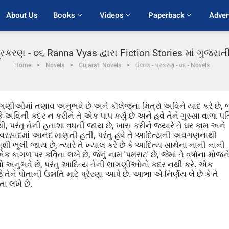
About Us
Books 
Videos 
Paperback 
Adver
પ્રકરણ - ૦૬ Ranna Vyas દ્વારા Fiction Stories માં ગુજરા
Home
Novels
Gujarati Novels
ઘેલછા - પ્રકરણ - ૦૬ - Novels
લાગણીઓમાં તણાવ અનુભવે છે અને કૉલેજના મિત્રો અવિને યાદ કરે છે, જ
 અવિની કદર ન કરીને તે એક પાપ કર્યું છે અને હવે તેને ગુસ્સા વાળા પત
, પરંતુ તેની હતાશા વધતી જાય છે, ખાસ કરીને જ્યારે તે ઘર કામ અને
ભા વરસાદમાં આનંદ માણતી હતી, પરંતુ હવે તે આદિત્યની અવગણનાથી
શી ભૂલી જાય છે, ત્યારે તે ખ્યાલ કરે છે કે આદિત્ય સાથેના નાની નાની
કાગળ પર કવિતા લખે છે, જેનું નામ 'પમરાટ' છે, જેમાં તે વર્ષાના મોજન
ેલો અનુભવે છે, પરંતુ આદિત્ય તેની લાગણીઓનો કદર નથી કરે. એક
તેને પોતાની ઉન્નતિ માટે પ્રેરણા આપે છે. આભા એ નિર્ણય લે છે કે તે
તા લખે છે.