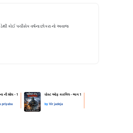
ેથી કોઈ પચીસેક વર્ષના છોકરા નો અવાજ
ના ની શોધ - 1
ઘોસ્ટ ઓફ કારગિલ - ભાગ 1
a priyaba
by
Vir jadeja