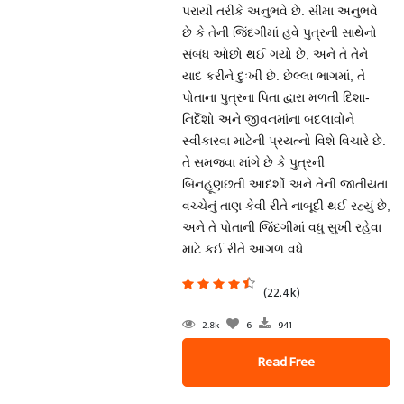
પરાયી તરીકે અનુભવે છે. સીમા અનુભવે
છે કે તેની જિંદગીમાં હવે પુત્રની સાથેનો
સંબંધ ઓછો થઈ ગયો છે, અને તે તેને
યાદ કરીને દુઃખી છે. છેલ્લા ભાગમાં, તે
પોતાના પુત્રના પિતા દ્વારા મળતી દિશા-
નિર્દેશો અને જીવનમાંના બદલાવોને
સ્વીકારવા માટેની પ્રયત્નો વિશે વિચારે છે.
તે સમજવા માંગે છે કે પુત્રની
બિનહૂણછતી આદર્શો અને તેની જાતીયતા
વચ્ચેનું તાણ કેવી રીતે નાબૂદી થઈ રહ્યું છે,
અને તે પોતાની જિંદગીમાં વધુ સુખી રહેવા
માટે કઈ રીતે આગળ વધે.
(22.4k)
2.8k
6
941
Read Free