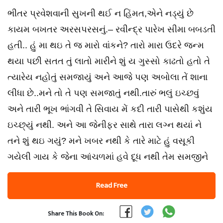
ભીતર પ્રવેશવાની સુખની થઈ ન હિંમત,એને નડ્યું છે
કાયમ બખતર અરસપરસનું.– રવીન્દ્ર પારેખ સીમા બબડતી
હતી.. હું મા થઇ તે જ મારો વાંકને? તારો મારા ઉદરે જન્મ
થયા પછી સતત તું લાતો મારીને શું ય ગુસ્સો કાઢતો હતો તે
ત્યારેય નહોતું સમજાયું અને આજે પણ અબોલા તેં શાના
લીધા છે..મને તો તે પણ સમજાતું નથી.તારું ભલું ઇચ્છવું
અને તારી ભૂખ ભાંગવી તે સિવાય મેં કદી તારી પાસેથી કશુંય
ઇચ્છ્યું નથી. અને આ જેનીફર સાથે તારા લગ્ન થયાં ને
તને શું થઇ ગયું? મને ખબર નથી કે તારે માટે હું વસૂકી
ગયેલી ગાય કે જેના આંચળમાં હવે દૂધ નથી તેમ સમજીને
Read Free
Share This Book On: