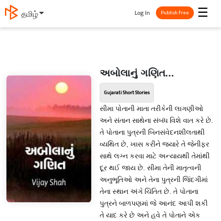
☰
Log In
தமிழ்
Publish Free
અબોલાનું ગણિત...
Gujarati Short Stories
સીમા પોતાની માતા તરીકેની લાગણીઓ
અને સંતાન સાથેના સંબંધ વિશે વાત કરે છે.
તે પોતાના પુત્રની બિનસંવેદનશીલતાથી
વ્યથિત છે, ખાસ કરીને જ્યારે તે જેનીફર
સાથે લગ્ન કરવા માટે અન્યાયથી તેમાંથી
દૂર થઈ જાય છે. સીમા તેની માતૃત્વની
અનુભૂતિઓ અને તેના પુત્રની જિંદગીમાં
તેના સ્થાન અંગે ચિંતિત છે. તે પોતાના
પુત્રને બાળપણમાં જે આનંદ આપી શકી
તે યાદ કરે છે અને હવે તે પોતાને એક