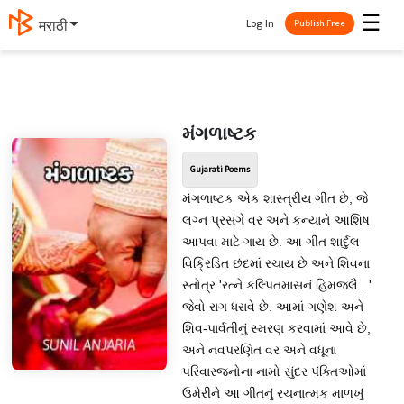
☰
Log In
தமிழ்
Publish Free
મંગળાષ્ટક
Gujarati Poems
મંગળાષ્ટક એક શાસ્ત્રીય ગીત છે, જે
લગ્ન પ્રસંગે વર અને કન્યાને આશિષ
આપવા માટે ગાય છે. આ ગીત શાર્દુલ
વિક્રિડિત છંદમાં રચાય છે અને શિવના
સ્તોત્ર 'રત્ને કલ્પિતમાસનં હિમજલૈ ..'
જેવો રાગ ધરાવે છે. આમાં ગણેશ અને
શિવ-પાર્વતીનું સ્મરણ કરવામાં આવે છે,
અને નવપરણિત વર અને વધૂના
પરિવારજનોના નામો સુંદર પંક્તિઓમાં
ઉમેરીને આ ગીતનું રચનાત્મક માળખું