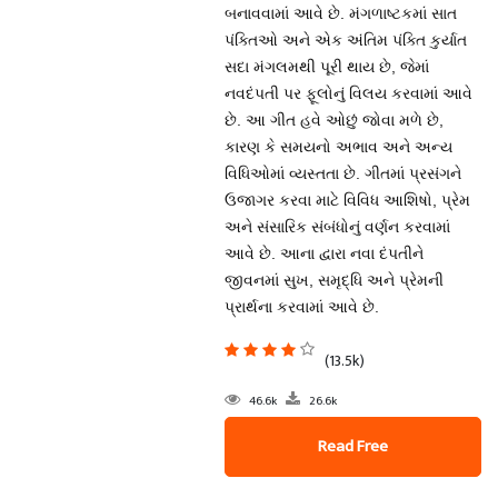
બનાવવામાં આવે છે. મંગળાષ્ટકમાં સાત
પંક્તિઓ અને એક અંતિમ પંક્તિ કુર્યાત
સદા મંગલમથી પૂરી થાય છે, જેમાં
નવદંપતી પર ફૂલોનું વિલય કરવામાં આવે
છે. આ ગીત હવે ઓછું જોવા મળે છે,
કારણ કે સમયનો અભાવ અને અન્ય
વિધિઓમાં વ્યસ્તતા છે. ગીતમાં પ્રસંગને
ઉજાગર કરવા માટે વિવિધ આશિષો, પ્રેમ
અને સંસારિક સંબંધોનું વર્ણન કરવામાં
આવે છે. આના દ્વારા નવા દંપતીને
જીવનમાં સુખ, સમૃદ્ધિ અને પ્રેમની
પ્રાર્થના કરવામાં આવે છે.
(13.5k)
46.6k
26.6k
Read Free