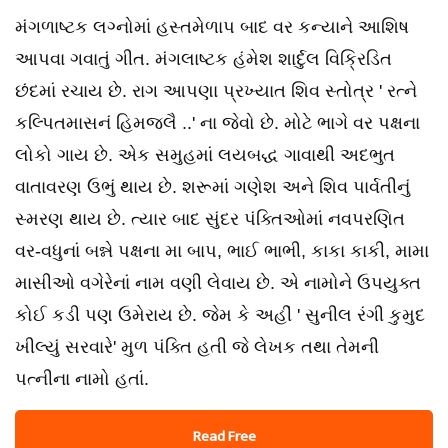
મંગળાષ્ટક લગ્નોમાં હસ્તમેળાપ બાદ વર કન્યાને આશિષ
આપવા ગવાતું ગીત. મંગલાષ્ટક હંમેશ શાર્દુલ વિક્રિડિત
છંદમાં રચાય છે. રાગ આપણા પ્રખ્યાત શિવ સ્તોત્ર ' રત્ને
કલ્પિતમાસનં હિમજલૈ ..' ના જેવો છે. મોટે ભાગે વર પક્ષના
લોકો ગાય છે. એક સમુહમાં લયબદ્ધ ગાવાથી અદભુત
વાતાવરણ ઉભું થાય છે. શરૂમાં ગણેશ અને શિવ પાર્વતીનું
સ્મરણ થાય છે. ત્યાર બાદ સુંદર પંક્તિઓમાં નવપરણિત
વર-વધુનાં બન્ને પક્ષના મા બાપ, ભાઈ ભાભી, કાકા કાકી, મામા
માસીઓ વગેરેનાં નામ વણી લેવાય છે. એ નામોને ઉપયુક્ત
કોઈ કડી પણ ઉમેરાય છે. જેમ કે અહીં ' સુનીલ રંગી કુમુદ
ખીલ્યું સરવારે' મુળ પંક્તિ હતી જે લેખક તથા તેમની
પત્નીના નામો હતાં.
Read Free