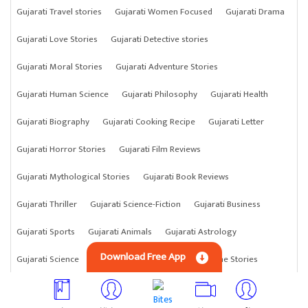
Gujarati Travel stories
Gujarati Women Focused
Gujarati Drama
Gujarati Love Stories
Gujarati Detective stories
Gujarati Moral Stories
Gujarati Adventure Stories
Gujarati Human Science
Gujarati Philosophy
Gujarati Health
Gujarati Biography
Gujarati Cooking Recipe
Gujarati Letter
Gujarati Horror Stories
Gujarati Film Reviews
Gujarati Mythological Stories
Gujarati Book Reviews
Gujarati Thriller
Gujarati Science-Fiction
Gujarati Business
Gujarati Sports
Gujarati Animals
Gujarati Astrology
Download Free App
Gujarati Science
Gujarati Anything
Gujarati Crime Stories