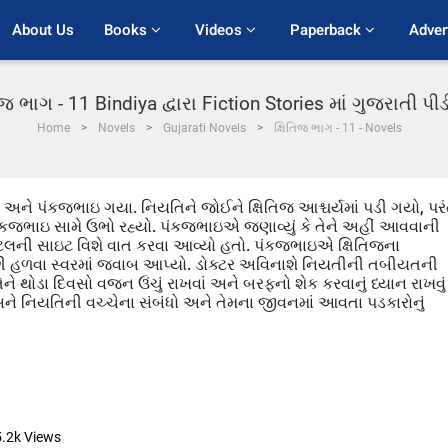
About Us
Books 
Videos 
Paperback 
Adver
તિજ ભાગ - 11 Bindiya દ્વારા Fiction Stories માં ગુજરાતી પ
Home
Novels
Gujarati Novels
ક્ષિતિજ ભાગ - 11 - Novels
ને પંકજભાઇ ગયા. નિયતિને જોઈને ક્ષિતિજ આશ્ચર્યમાં પડી ગયો, પરં
ંકજભાઇ સામે ઉભો રહ્યો. પંકજભાઇએ જણાવ્યું કે તેને અહીં આવવાની
પિટલની સાઇટ વિશે વાત કરવા આવ્યો હતો. પંકજભાઇએ ક્ષિતિજના
 પછી હળવા સ્વરમાં જવાબ આપ્યો. ડોક્ટર અવિનાશે નિયતીની તબીયતની
ંતુ તેને થોડા દિવસો વજન ઉંચું રાખવાં અને બરફનો શેક કરવાનું ધ્યાન રાખવું
ને નિયતિની વચ્ચેના સંબંધો અને તેમના જીવનમાં આવતા પડકારોનું
5.2k
Views