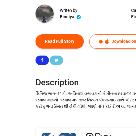
Writen by
Ca
Bindiya
Fi
Read Full Story
Download on
Description
ક્ષિતિજ ભાગ- 11ડો. અવિનાશ વસાવડાની કેબીનના દરવાજા
જવાબઆપ્યો. જવાબ મળતાજ નિયતિ પંકજભાઇ સાથે અંદર દાખલ
કરી હળવા સ્મિત થી ઢાંકી લીધો. જાણે પોતે કંઈ રીએકટ જ નથી 