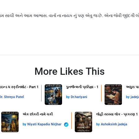
આમ સાચી અને આમ આભાસ. વાર્તા ના નાયક નું પણ એવુ જ છે. એના જેવી જીંદગી લોક
More Likes This
ાઇન્ડ ધ સ્ક્રીનશોટ - Part 1
પુનર્જન્મની પ્રતિજ્ઞા - 1
અધુરા પા
Dr. Shreya Patel
by
Dr.hariyani
by
jadej
એક છોકરી નામે ચકી
લોહી તરસ્યા લોક - પ્રકરણ 1
by
Niyati Kapadia Nirjhar
by
Ashoksinh jadeja