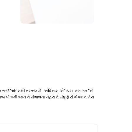
 ઇન સર?”અંદર થી તરતજ ડો. અવિનાશ એ“ યસ .કમ ઇન “નો
પૉતાની જાત ને સંભાળતા ચેહરા ને સંપુર્ણ રીએકશન લેસ