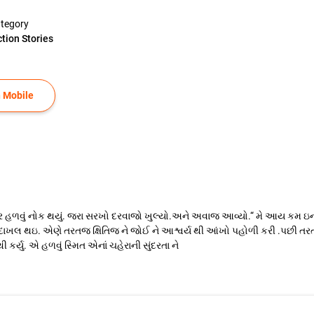
tegory
ction Stories
 Mobile
 પર હળવું નોક થયું. જરા સરખો દરવાજો ખુલ્યો.અને અવાજ આવ્યો.“ મે આય કમ
 થઇ. એણે તરતજ ક્ષિતિજ ને જોઈ ને આશ્વર્ય થી આંખો પહોળી કરી .પછી તરતજ 
કર્યુ. એ હળવું સ્મિત એનાં ચહેરાની સુંદરતા ને