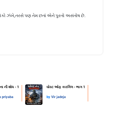
ો ઝંખે,તરસે પણ તેમ છતાં એને પુરતો અસંતોષ છે.
ના ની શોધ - 1
ઘોસ્ટ ઓફ કારગિલ - ભાગ 1
a priyaba
by
Vir jadeja