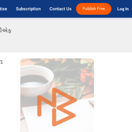
tise
Subscription
Contact Us
Publish Free
Log In 
ીડીએફ
તુ