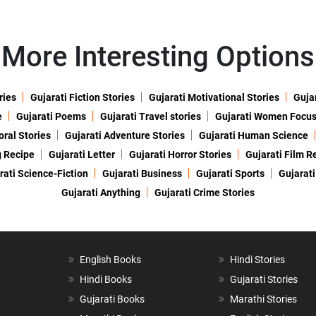
More Interesting Options
ries
Gujarati Fiction Stories
Gujarati Motivational Stories
Gujar
e
Gujarati Poems
Gujarati Travel stories
Gujarati Women Focu
oral Stories
Gujarati Adventure Stories
Gujarati Human Science
g Recipe
Gujarati Letter
Gujarati Horror Stories
Gujarati Film R
rati Science-Fiction
Gujarati Business
Gujarati Sports
Gujarati
Gujarati Anything
Gujarati Crime Stories
English Books
Hindi Stories
Hindi Books
Gujarati Stories
Gujarati Books
Marathi Stories