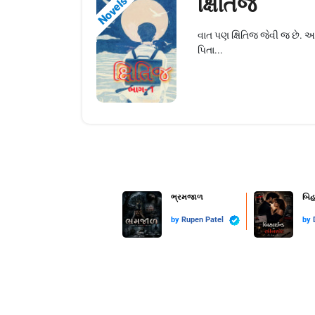
ક્ષિતિજ
Novels
વાત પણ ક્ષિતિજ જેવી જ છે. 
પિતા...
ભ્રમજાળ
બિહ
by
Rupen Patel
by