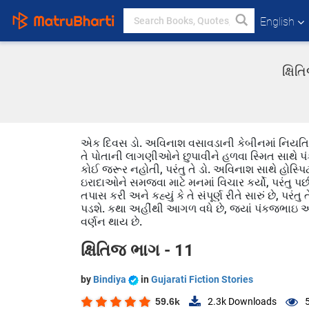
English
ક્ષિ
એક દિવસ ડો. અવિનાશ વસાવડાની કેબીનમાં નિયતિ અ
તે પોતાની લાગણીઓને છુપાવીને હળવા સ્મિત સાથે પ
કોઈ જરૂર નહોતી, પરંતુ તે ડો. અવિનાશ સાથે હોસ્
ઇરાદાઓને સમજવા માટે મનમાં વિચાર કર્યો, પરંતુ
તપાસ કરી અને કહ્યું કે તે સંપૂર્ણ રીતે સારું છે, પર
પડશે. કથા અહીંથી આગળ વધે છે, જ્યાં પંકજભાઇ અ
વર્ણન થાય છે.
ક્ષિતિજ ભાગ - 11
by
Bindiya
in
Gujarati Fiction Stories
59.6k
2.3k
Downloads