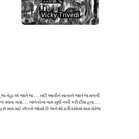
ું જ નેહા એ જાતે જ..... નદી આવીને સાગરને જાતે જ મળતી
ા ગયા..... બાળકોના નામ સુધી નક્કી કરી દીધા હતા.....
્ટ્સે મારા માટે છોકરો જોયો છે અને થોડા દિવસોમાં મારા મેરેજ