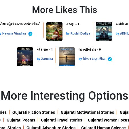
More Likes This
રીક્ષા પહેલાં ગાયબ થયેલ છોકરો
કરુણા - 1
સંબંધો ના
by
Nayana Viradiya
by
Rushil Dodiya
by
AKHI
એક રાત - 1
લાગણીનો દોર - 9
by
Zarnaba
by
ચિરાગ રાણપરીયા
More Interesting Options
ries
Gujarati Fiction Stories
Gujarati Motivational Stories
Gujar
e
Gujarati Poems
Gujarati Travel stories
Gujarati Women Focu
oral Stories
Gujarati Adventure Stories
Gujarati Human Science