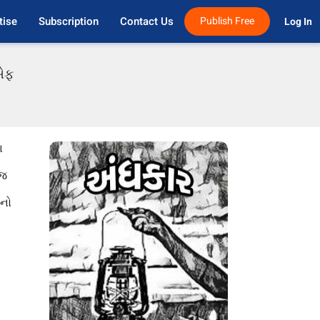
tise
Subscription
Contact Us
Publish Free
Log In 
ીએફ
ા
ંજ
ાનો