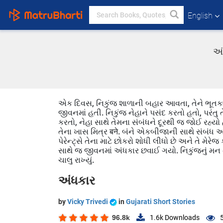
English
અં
એક દિવસ, નિકુંજ શાળાની બહાર આવતા, તેને ભૂતકાળ 
જીવનમાં હતી. નિકુંજ નેહાને પસંદ કરતો હતો, પરંતુ
કરતો, નેહા સાથે તેમના સંબંધને દૂરથી જ જોઈ રહ્યો હત
તેના ખાસ મિત્ર बने. બંને એકબીજાની સાથે સંબંધ આગ
પેરેન્ટ્સે તેના માટે છોકરો શોધી લીધો છે અને તે મ
સાથે જ જીવનમાં અંધકાર છવાઈ ગયો. નિકુંજનું મન ન
ચાલુ રાખ્યું.
અંધકાર
by
Vicky Trivedi
in
Gujarati Short Stories
96.8k
1.6k
Downloads