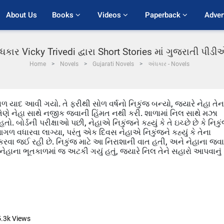
About Us
Books 
Videos 
Paperback 
Adver
ધકાર Vicky Trivedi દ્વારા Short Stories માં ગુજરાતી પીડ
Home
Novels
Gujarati Novels
અંધકાર - Novels
યાદ આવી ગયો. તે ફરીથી સોળ વર્ષનો નિકુંજ બન્યો, જ્યારે નેહા તેન
 તેણે નેહા સાથે નજીક જવાની હિંમત નથી કરી. શાળામાં નિલ સાથે મઝા
ો. બોર્ડની પરીક્ષાઓ પછી, નેહાએ નિકુંજને કહ્યું કે તે ઇચ્છે છે કે નિકુ
ળ વધારવા લાગ્યા, પરંતુ એક દિવસ નેહાએ નિકુંજને કહ્યું કે તેના
ેરેજ કરવા જઈ રહી છે. નિકુંજ માટે આ નિરાશાની વાત હતી, અને નેહાના જવ
ેહાના ભૂતકાળમાં જ અટકી ગયું હતું, જ્યારે નિલ તેને સહારો આપવાનું
5.3k
Views