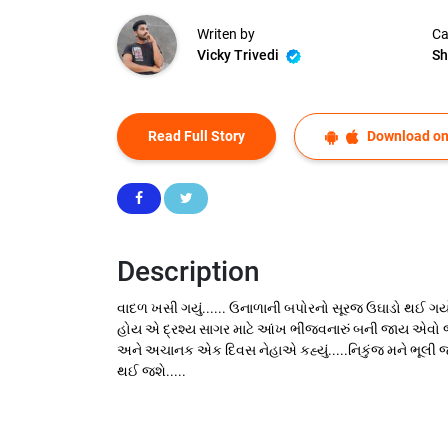
Writen by
Ca
Vicky Trivedi
Sh
Read Full Story
Download on
Description
વાદળ ખસી ગયું...... ઉનાળાની બપોરનો સૂરજ ઉઘાડો થઈ ગયો 
હોય એ દ્રશ્ય સાગર માટે આંખ ભીંજવનારું બની જાય એવો જ 
અને અચાનક એક દિવસ નેહાએ કહ્યું.....નિકુંજ મને ભૂલી જજે હવે.
થઈ જશે.....