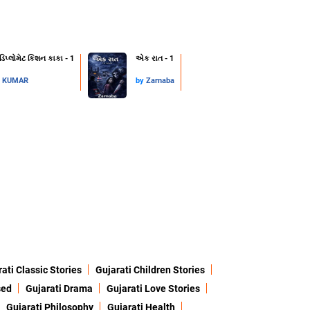
 ડિપ્લોમેટ કિશન કાકા - 1
એક રાત - 1
L KUMAR
by
Zarnaba
ati Classic Stories
Gujarati Children Stories
sed
Gujarati Drama
Gujarati Love Stories
Gujarati Philosophy
Gujarati Health