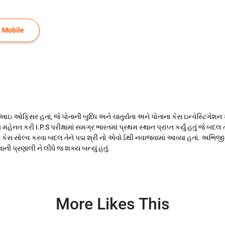
 Mobile
ઓફિસર હતાં, જે પોતાની બુધ્ધિ અને ચાતુર્યતા અને પોતાના કેસ ઇન્વેસ્ટિગેશન કરવા
ેનત કરી I.P.S પરીક્ષામાં સમગ્ર ભારતમાં પ્રથમ સ્થાન પ્રાપ્ત કર્યું હતું જે બદલ ત
કેસ સોલ્વ કરવા બદલ તેને પદ્મ શ્રી નો એવોર્ડથી નવાજવામાં આવ્યા હતાં. અભિજીત
 પ્રણાલી ને લીધે જ શક્ય બન્યું હતું.
More Likes This