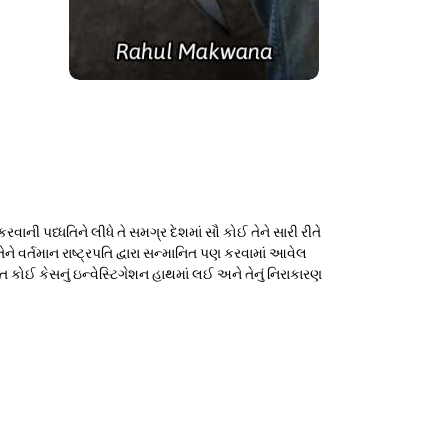
ની પધ્ધતિને લીધે તે સમગ્ર દેશમાં સૌ કોઈ તેને સારી રીતે
ેને વર્તમાન રાષ્ટ્રપતિ દ્વારા સન્માનિત પણ કરવામાં આવેલ
 કોઈ કેસનું ઇન્વેસ્ટિગેશન હાથમાં લઈ અને તેનું નિરાકારણ