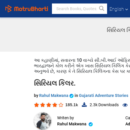
English
સિરિયલ કિ
આ કહાણીમાં, સવારના 10 વાગ્યે સી.બી.આઈ ઓફિસમ
ભારદ્વાજને કોલ કરીને એક ખાસ સિરિયલ કિલિંગ ક
અનુભવે છે, કારણ કે તે સિરિયલ કિલિંગના કેસ પર ક
સિરિયલ કિલર.
by
Rahul Makwana
in
Gujarati Adventure Stories
185.1k
2.3k
Downloads
Writen by
Ca
Rahul Makwana
Ad