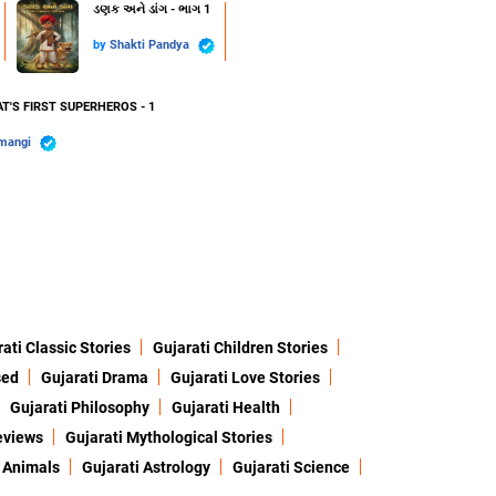
ડણક અને ડાંગ - ભાગ 1
by
Shakti Pandya
T'S FIRST SUPERHEROS - 1
mangi
ati Classic Stories
Gujarati Children Stories
sed
Gujarati Drama
Gujarati Love Stories
Gujarati Philosophy
Gujarati Health
eviews
Gujarati Mythological Stories
 Animals
Gujarati Astrology
Gujarati Science