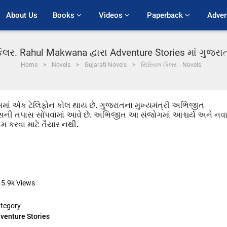
About Us
Books 
Videos 
Paperback 
Adver
લર. Rahul Makwana દ્વારા Adventure Stories માં ગુજર
Home
Novels
Gujarati Novels
સિરિયલ કિલર. - Novels
ાં એક ટેલિફોન કોલ થાય છે. ગુજરાતના મુખ્યમંત્રી અભિજીત
ેસની તપાસ સોંપવામાં આવે છે. અભિજીત આ સંજોગમાં આશ્ચર્ય અને નવ
ામ કરવા માટે તૈયાર નથી.
5.9k
Views
tegory
venture Stories