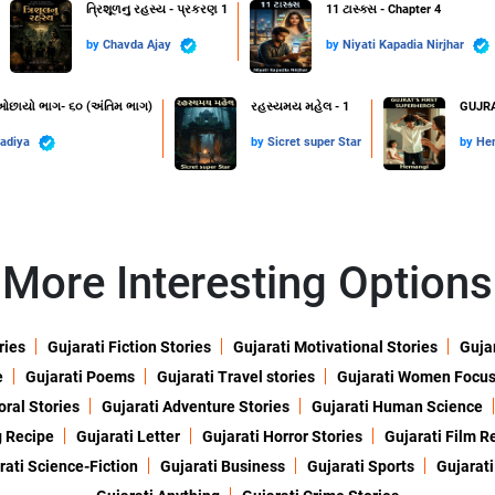
ત્રિશૂળનુ રહસ્ય - પ્રકરણ 1
11 ટાસ્ક્સ - Chapter 4
by
Chavda Ajay
by
Niyati Kapadia Nirjhar
 ઓછાયો ભાગ- ૬૦ (અંતિમ ભાગ)
રહસ્યમય મહેલ - 1
GUJRA
radiya
by
Sicret super Star
by
He
More Interesting Options
ries
Gujarati Fiction Stories
Gujarati Motivational Stories
Gujar
e
Gujarati Poems
Gujarati Travel stories
Gujarati Women Focu
oral Stories
Gujarati Adventure Stories
Gujarati Human Science
g Recipe
Gujarati Letter
Gujarati Horror Stories
Gujarati Film R
rati Science-Fiction
Gujarati Business
Gujarati Sports
Gujarati