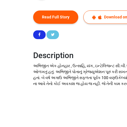
Read Full Story
Download on
Description
અભિજીત એક હોનહાર , ઉત્સાહિ, યંગ , ઇન્ટેલિજન્ટ સી.બી.આઇ 
ઓળખતું હતું. અભિજીતે પોતાનું ગ્રેજ્યુએશન પૂરું કરી સખત મહ
હતાં. બે વર્ષ અગાઉ અભિજીતે સફળતા પૂર્વક 100 વણઉકેલ્યાં 
ના આવે તેનો કોઈ અવકાશ જ હોય જ નહી. જે તેની કામ કરવાની