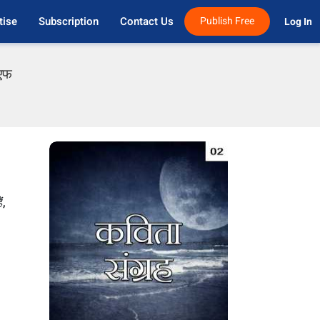
tise
Subscription
Contact Us
Publish Free
Log In 
ीएफ
ं,