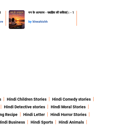
1
मन के अल्फाज - ख्वाहिश की कविताएं। - 1
are
by
khwahishh
s
Hindi Children Stories
Hindi Comedy stories
Hindi Detective stories
Hindi Moral Stories
ing Recipe
Hindi Letter
Hindi Horror Stories
indi Business
Hindi Sports
Hindi Animals