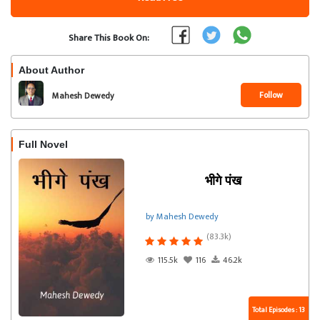
Share This Book On:
About Author
Follow
Mahesh Dewedy
Full Novel
भीगे पंख
by Mahesh Dewedy
(83.3k)
115.5k
116
46.2k
Total Episodes : 13