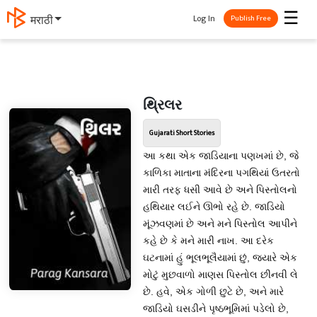
☰
Log In
मराठी
Publish Free
થ્રિલર
Gujarati Short Stories
આ કથા એક જાડિયાના પણખમાં છે, જે
કાળિકા માતાના મંદિરના પગથિયાં ઉતરતો
મારી તરફ ધસી આવે છે અને પિસ્તોલનો
હથિયાર લઈને ઊભો રહે છે. જાડિયો
મૂંઝવણમાં છે અને મને પિસ્તોલ આપીને
કહે છે કે મને મારી નાખ. આ દરેક
ઘટનામાં હું ભૂલભૂલૈયામાં છું, જ્યારે એક
મોટું મુછવાળો માણસ પિસ્તોલ છીનવી લે
છે. હવે, એક ગોળી છુટે છે, અને મારે
જાડિયો ઘસડીને પૃષ્ઠભૂમિમાં પડેલો છે,