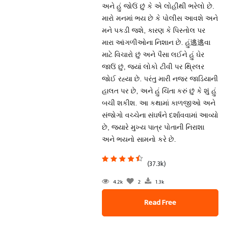
અને હું જોઉં છું કે એ લોહીથી ભરેલો છે.
મારો મનમાં ભય છે કે પોલીસ આવશે અને
મને પકડી જશે, કારણ કે પિસ્તોલ પર
મારા આંગળીઓના નિશાન છે. હું逃逃વા
માટે વિચારો છું અને પૈસા લઈને હું ઘેર
જાઉં છું, જ્યાં લોકો ટીવી પર થ્રિલર
જોઈ રહ્યા છે. પરંતુ મારી નજર જાડિયાની
હાલત પર છે, અને હું ચિંતા કરું છું કે શું હું
બચી શકીશ. આ કથામાં કાળજીઓ અને
સંજોગો વચ્ચેના સંઘર્ષને દર્શાવવામાં આવ્યો
છે, જ્યારે મુખ્ય પાત્ર પોતાની નિરાશા
અને ભયનો સામનો કરે છે.
(37.3k)
4.2k
2
1.3k
Read Free