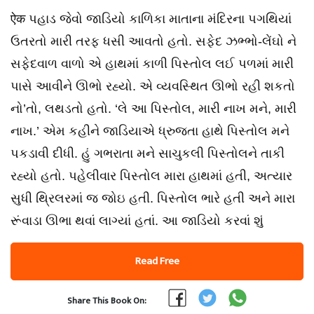
ऐक પહાડ જેવો જાડિયો કાળિકા માતાના મંદિરના પગથિયાં
ઉતરતો મારી તરફ ધસી આવતો હતો. સફેદ ઝભ્ભો-લેંઘો ને
સફેદવાળ વાળો એ હાથમાં કાળી પિસ્તોલ લઈ પળમાં મારી
પાસે આવીને ઊભો રહ્યો. એ વ્યવસ્થિત ઊભો રહી શકતો
નો’તો, લથડતો હતો. ‘લે આ પિસ્તોલ, મારી નાખ મને, મારી
નાખ.’ એમ કહીને જાડિયાએ ધ્રુજતા હાથે પિસ્તોલ મને
પકડાવી દીધી. હું ગભરાતા મને સાચુકલી પિસ્તોલને તાકી
રહ્યો હતો. પહેલીવાર પિસ્તોલ મારા હાથમાં હતી, અત્યાર
સુધી થ્રિલરમાં જ જોઇ હતી. પિસ્તોલ ભારે હતી અને મારા
રૂંવાડા ઊભા થવાં લાગ્યાં હતાં. આ જાડિયો કરવાં શું
Read Free
Share This Book On: