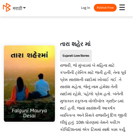
☰
Log In
मराठी
Publish Free
તારા શહેર માં
Gujarati Love Stories
રાજવી, જે મુંબઇમાં બે મહિના માટે
કંપનીની ટ્રેનિંગ માટે જતી હતી, તેના પૂર્વ
પ્રેમ સારાંશની યાદોમાં ખોવાઈ ગઈ. તે
સારાંશ મહેતા, જેનું નામ હંમેશા તેની
યાદોમાં રહેશે, પહેલો પ્રેમ હતો. બંનેની
મુલાકાત સ્કૂલના વોલીબોલ ગ્રાઉન્ડમાં
થઈ હતી, જ્યાં સારાંશની આકર્ષક
વ્યક્તિત્વ અને સ્મિતે રાજવીનું દિલ જીતી
લીધું હતું. 10th ધોરણમાં તેમને ક્વીઝ
કોપિટિશનમાં એક ટિમમાં સાથે કામ કર્યું.