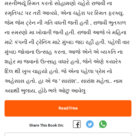
મસ્તીભયૂૅ સ્મિત કરતો સોહામણો ચહેરો રાજવી ના
સ્મૃતિપટ પર તરી આવ્યો, એના ચહેરા પર સ્મિત ફરક્યુ.
જેમ જેમ ટ્રેન ની ગતિ વધતી જતી હતી , રાજવી ભુતકાળ
ના સ્મરણો મા ખોવાતી જતી હતી. રાજવી આજે બે મહિના
માટે કંપની ની ટ્રેનિંગ માટે મુંબઇ જઇ રહી હતી. પહેલી વાર
મુંબઇ જોવાના ઉત્સાહ કરતા, આજે એને એ વ્યકતિ ના
શહેર મા જવાનો ઉત્સાહ વધારે હતો, જેને એણે કયારેક
દિલ થી ખુબ ચાહયો હતો. જે એના પહેલા પ્રેમ નો
અહેસાસ હતો. હા એ જ ' સારાંશ'.. સારાંશ મહેતા.. નામ
ક્યાથી ભુલાય, હોઠે ભલે ઓછુ આવેલુ
Read Free
Share This Book On: