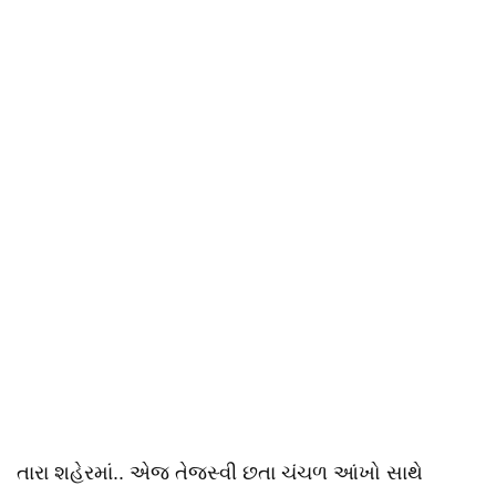
તારા શહેરમાં.. એજ તેજસ્વી છતા ચંચળ આંખો સાથે