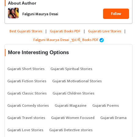
About Author
Follow
Falguni Maurya Desai
_જીંદગી_
Best Gujarati Stories
|
Gujarati Books PDF
|
Gujarati Love Stories
|
Falguni Maurya Desai _જીંદગી_ Books PDF
More Interesting Options
Gujarati Short Stories
Gujarati Spiritual Stories
Gujarati Fiction Stories
Gujarati Motivational Stories
Gujarati Classic Stories
Gujarati Children Stories
Gujarati Comedy stories
Gujarati Magazine
Gujarati Poems
Gujarati Travel stories
Gujarati Women Focused
Gujarati Drama
Gujarati Love Stories
Gujarati Detective stories