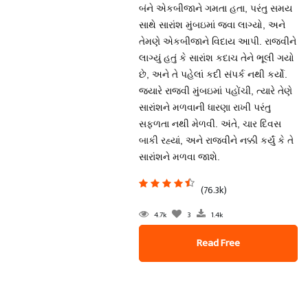
બંને એકબીજાને ગમતા હતા, પરંતુ સમય
સાથે સારાંશ મુંબઇમાં જવા લાગ્યો, અને
તેમણે એકબીજાને વિદાય આપી. રાજવીને
લાગ્યું હતું કે સારાંશ કદાચ તેને ભૂલી ગયો
છે, અને તે પહેલાં કદી સંપર્ક નથી કર્યો.
જ્યારે રાજવી મુંબઇમાં પહોંચી, ત્યારે તેણે
સારાંશને મળવાની ધારણા રાખી પરંતુ
સફળતા નથી મેળવી. અંતે, ચાર દિવસ
બાકી રહ્યાં, અને રાજવીને નક્કી કર્યું કે તે
સારાંશને મળવા જાશે.
(76.3k)
4.7k
3
1.4k
Read Free