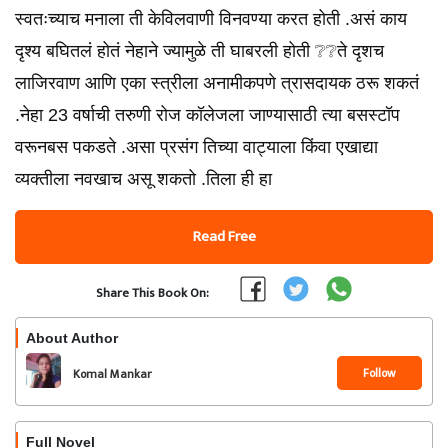
स्वतःच्याच मनाला ती केविलवाणी विनवण्या करत होती .असं काय
दृश्य बघितलं होतं नेहाने ज्यामुळे ती घाबरली होती ❔❔ते दृशच
लाजिरवाण आणि एका स्त्रीला अनामीकपणे त्रासदायक ठरू शकतं
.नेहा 23 वर्षाची तरुणी रोज कॉलेजला जाण्यासाठी त्या बसस्टॉप
वरूनबस पकडते .असा प्रसंग तिच्या वाट्याला किंवा एखाद्या
व्यक्तीला नवखाच असू शकतो .तिला ही हा
Read Free
Share This Book On:
About Author
Follow
Komal Mankar
Full Novel