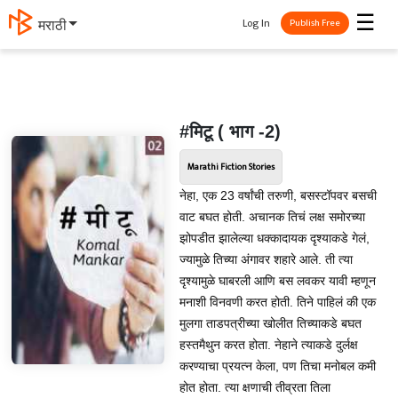
☰
Log In
मराठी
Publish Free
#मिटू ( भाग -2)
Marathi Fiction Stories
नेहा, एक 23 वर्षांची तरुणी, बसस्टॉपवर बसची
वाट बघत होती. अचानक तिचं लक्ष समोरच्या
झोपडीत झालेल्या धक्कादायक दृश्याकडे गेलं,
ज्यामुळे तिच्या अंगावर शहारे आले. ती त्या
दृश्यामुळे घाबरली आणि बस लवकर यावी म्हणून
मनाशी विनवणी करत होती. तिने पाहिलं की एक
मुलगा ताडपत्रीच्या खोलीत तिच्याकडे बघत
हस्तमैथुन करत होता. नेहाने त्याकडे दुर्लक्ष
करण्याचा प्रयत्न केला, पण तिचा मनोबल कमी
होत होता. त्या क्षणाची तीव्रता तिला