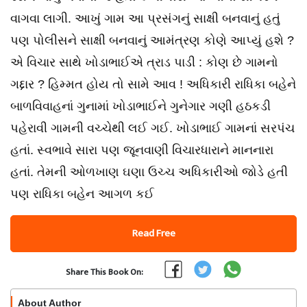
વાગવા લાગી. આખું ગામ આ પ્રસંગનું સાક્ષી બનવાનું હતું
પણ પોલીસને સાક્ષી બનવાનું આમંત્રણ કોણે આપ્યું હશે ?
એ વિચાર સાથે ખોડાભાઈએ ત્રાડ પાડી : કોણ છે ગામનો
ગદ્દાર ? હિમ્મત હોય તો સામે આવ ! અધિકારી રાધિકા બહેને
બાળવિવાહનાં ગુનામાં ખોડાભાઈને ગુનેગાર ગણી હઠકડી
પહેરાવી ગામની વચ્ચેથી લઈ ગઈ. ખોડાભાઈ ગામનાં સરપંચ
હતાં. સ્વભાવે સારા પણ જૂનવાણી વિચારધારાને માનનારા
હતાં. તેમની ઓળખાણ ઘણા ઉચ્ચ અધિકારીઓ જોડે હતી
પણ રાધિકા બહેન આગળ કઈ
Read Free
Share This Book On:
About Author