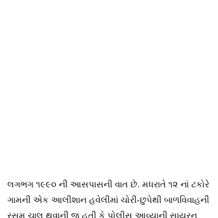
લગભગ ૧૯૯૦ ની આસપાસની વાત છે. મધરાતે ૧૨ નાં ટકોરે
ગામની એક આલીશાન હવેલીમાં ચોરી-છુપેથી બાળવિવાહની
રસમ ચાલુ થવાની જ હતી કે પોલીસ આવ્યાની સાયરન