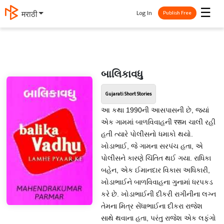
☰
Log In
मराठी
Publish Free
બાલિકાવધુ
Gujarati Short Stories
આ કથા 1990ની આસપાસની છે, જ્યાં
એક ગામમાં બાળવિવાહની रसમ ચાલી રહી
હતી ત્યારે પોલીસનો ધમાકો થયો.
ખોડાભાઈ, જે ગામના સરપંચ હતા, એ
પોલીસને કારણે ચિંતિત થઈ ગયા. રાધિકા
બહેન, એક ઈમાનદાર વિકાસ અધિકારી,
ખોડાભાઈને બાળવિવાહના ગુનામાં ધરપકડ
કરે છે. ખોડાભાઈની દીકરી રાગીનીના લગ્ન
તેમના મિત્ર સેંધાભાઈના દીકરા રાજેશ
સાથે થવાના હતા, પરંતુ રાજેશ એક લફંગો