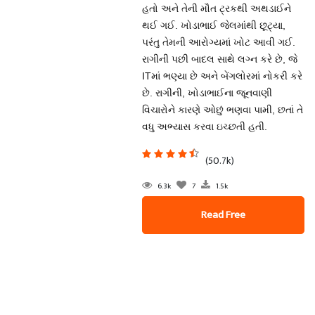
હતો અને તેની મૌત ટ્રકથી અથડાઈને
થઈ ગઈ. ખોડાભાઈ જેલમાંથી છૂટ્યા,
પરંતુ તેમની આરોગ્યમાં ખોટ આવી ગઈ.
રાગીની પછી બાદલ સાથે લગ્ન કરે છે, જે
ITમાં ભણ્યા છે અને બેંગલોરમાં નોકરી કરે
છે. રાગીની, ખોડાભાઈના જૂનવાણી
વિચારોને કારણે ઓછું ભણવા પામી, છતાં તે
વધુ અભ્યાસ કરવા ઇચ્છતી હતી.
(50.7k)
6.3k
7
1.5k
Read Free