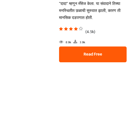
"दादा" म्हणून मँसेज केला. या संवादाने तिच्या
मनस्थितीत छळाची सुरुवात झाली, कारण ती
मानसिक दडपणात होती.
(4.5k)
8.9k
3.9k
Read Free