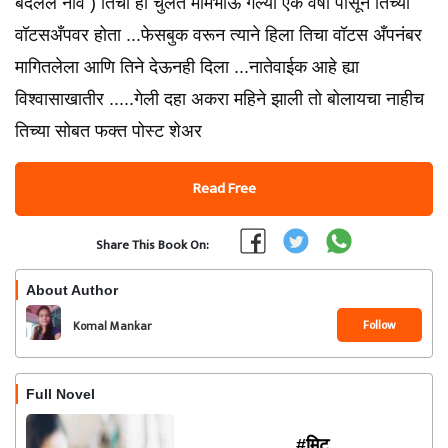
बदलेले नाव ) तिचा हा चुलत मामेभाऊ गेल्या एक वर्षा पासून तिच्या
वॉटसअँपवर होता ...फेसबुक वरून त्याने हिला तिचा वॉटस अँपनंबर
मागितलेला आणि तिने देऊनही दिला ...नातेवाईक आहे ह्या
विश्वासाखातीर .....गेली दहा अकरा महिने झाली तो बोलायचा नाहीच
तिच्या सोबत फक्त पोस्ट शेअर
Read Free
Share This Book On:
About Author
Follow
Komal Mankar
Full Novel
#मिटू