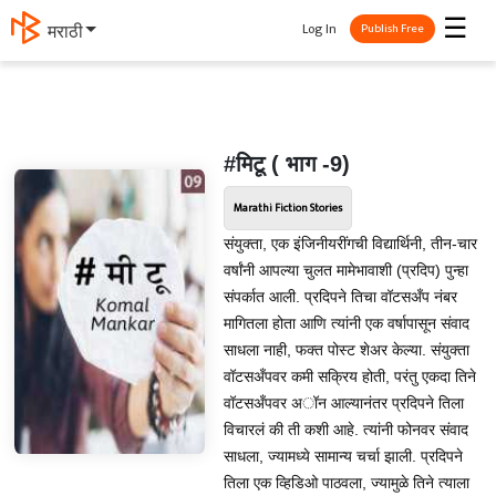
☰
Log In
मराठी
Publish Free
#मिटू ( भाग -9)
Marathi Fiction Stories
संयुक्ता, एक इंजिनीयरींगची विद्यार्थिनी, तीन-चार
वर्षांनी आपल्या चुलत मामेभावाशी (प्रदिप) पुन्हा
संपर्कात आली. प्रदिपने तिचा वॉटसअँप नंबर
मागितला होता आणि त्यांनी एक वर्षापासून संवाद
साधला नाही, फक्त पोस्ट शेअर केल्या. संयुक्ता
वॉटसअँपवर कमी सक्रिय होती, परंतु एकदा तिने
वॉटसअँपवर अॉन आल्यानंतर प्रदिपने तिला
विचारलं की ती कशी आहे. त्यांनी फोनवर संवाद
साधला, ज्यामध्ये सामान्य चर्चा झाली. प्रदिपने
तिला एक व्हिडिओ पाठवला, ज्यामुळे तिने त्याला