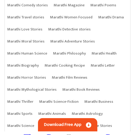
Marathi Comedy stories
Marathi Magazine
Marathi Poems
Marathi Travel stories
Marathi Women Focused
Marathi Drama
Marathi Love Stories
Marathi Detective stories
Marathi Moral Stories
Marathi Adventure Stories
Marathi Human Science
Marathi Philosophy
Marathi Health
Marathi Biography
Marathi Cooking Recipe
Marathi Letter
Marathi Horror Stories
Marathi Film Reviews
Marathi Mythological Stories
Marathi Book Reviews
Marathi Thriller
Marathi Science-Fiction
Marathi Business
Marathi Sports
Marathi Animals
Marathi Astrology
Download Free App
Marathi Science
Marathi Anything
Marathi Crime Stories