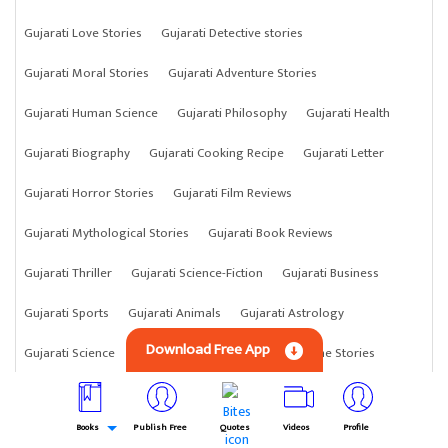
Gujarati Love Stories
Gujarati Detective stories
Gujarati Moral Stories
Gujarati Adventure Stories
Gujarati Human Science
Gujarati Philosophy
Gujarati Health
Gujarati Biography
Gujarati Cooking Recipe
Gujarati Letter
Gujarati Horror Stories
Gujarati Film Reviews
Gujarati Mythological Stories
Gujarati Book Reviews
Gujarati Thriller
Gujarati Science-Fiction
Gujarati Business
Gujarati Sports
Gujarati Animals
Gujarati Astrology
Download Free App
Gujarati Science
Gujarati Anything
Gujarati Crime Stories
Books
Publish Free
Quotes
Videos
Profile