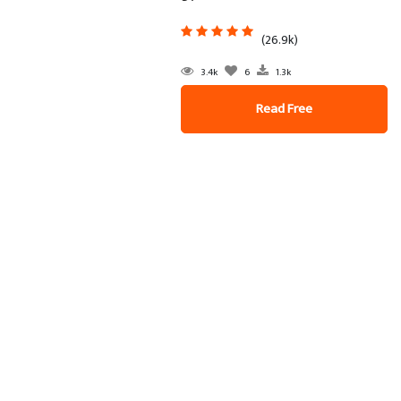
(26.9k)
3.4k
6
1.3k
Read Free