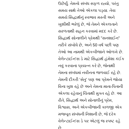
ઉછેર્યું. તેમનો સંબંધ સફળ રહ્યો, પરંતુ
સમય સાથે તેઓ એકલા પડ્યા. તેવા
સમયે સિદ્ધાર્થનું સ્વભાવ મસ્તી અને
ખુશીથી ભરેલું છે, જે તેમને એકલતાને
સરળતાથી સહન કરવામાં મદદ કરે છે.
સિદ્ધાર્થ સોનાલીને પ્રેમથી "સનશાઈન"
તરીકે સંબોધે છે, અને 50 વર્ષ પછી પણ
તેઓ આ નામથી એકબીજાને ઓળખે છે.
વેલેન્ટાઈન'સ ડે માટે સિદ્ધાર્થ હંમેશા કંઈક
નવું કરવાના પ્રયત્ન કરે છે, જેનાથી
તેમના સંબંધમાં નવીનતા જળવાઈ રહે છે.
તેમની દીકરી 'સેતુ' પણ આ પ્રેમને જોયા
વિના ખુશ રહે છે અને તેમના માતા-પિતાની
એકલા રહેવાનું ચિંતાથી મુક્ત રહે છે. આ
રીતે, સિદ્ધાર્થ અને સોનાલીનું પ્રેમ,
વિશ્વાસ, અને એકબીજાની કાળજી એક
મજબૂત સંબંધની નિશાની છે, જે દરેક
વેલેન્ટાઈન'સ ડે પર એટલું જ સ્પષ્ટ રહે
છે.