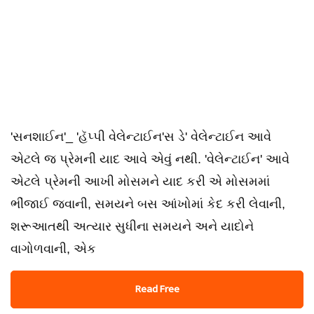
'સનશાઈન'_ 'હૅપ્પી વેલેન્ટાઈન'સ ડે' વેલેન્ટાઈન આવે
એટલે જ પ્રેમની યાદ આવે એવું નથી. 'વેલેન્ટાઈન' આવે
એટલે પ્રેમની આખી મોસમને યાદ કરી એ મોસમમાં
ભીંજાઈ જવાની, સમયને બસ આંખોમાં કેદ કરી લેવાની,
શરૂઆતથી અત્યાર સુધીના સમયને અને યાદોને
વાગોળવાની, એક
Read Free