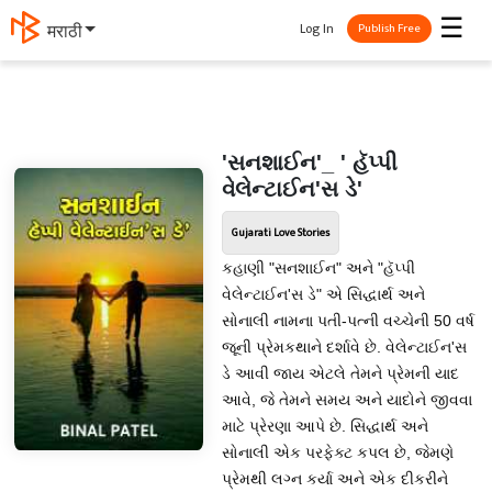
☰
Log In
मराठी
Publish Free
'સનશાઈન'_ ' હૅપ્પી
વેલેન્ટાઈન'સ ડે'
Gujarati Love Stories
કહાણી "સનશાઈન" અને "હૅપ્પી
વેલેન્ટાઈન'સ ડે" એ સિદ્ધાર્થ અને
સોનાલી નામના પતી-પત્ની વચ્ચેની 50 વર્ષ
જૂની પ્રેમકથાને દર્શાવે છે. વેલેન્ટાઈન'સ
ડે આવી જાય એટલે તેમને પ્રેમની યાદ
આવે, જે તેમને સમય અને યાદોને જીવવા
માટે પ્રેરણા આપે છે. સિદ્ધાર્થ અને
સોનાલી એક પરફેક્ટ કપલ છે, જેમણે
પ્રેમથી લગ્ન કર્યા અને એક દીકરીને