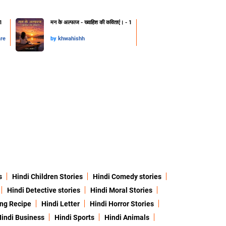
1
मन के अल्फाज - ख्वाहिश की कविताएं। - 1
are
by
khwahishh
s
Hindi Children Stories
Hindi Comedy stories
Hindi Detective stories
Hindi Moral Stories
ing Recipe
Hindi Letter
Hindi Horror Stories
indi Business
Hindi Sports
Hindi Animals