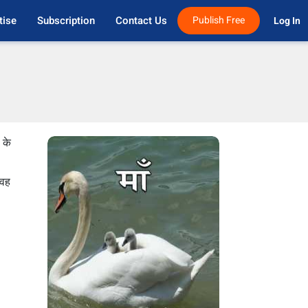
tise
Subscription
Contact Us
Publish Free
Log In 
 के
 वह