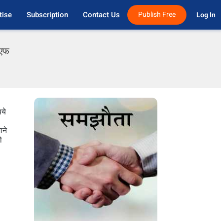
tise
Subscription
Contact Us
Publish Free
Log In 
ीएफ
ये
ाने
ो