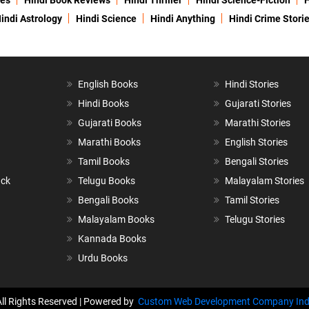
ies
Hindi Book Reviews
Hindi Thriller
Hindi Science-Fiction
H
indi Astrology
Hindi Science
Hindi Anything
Hindi Crime Stori
English Books
Hindi Stories
Hindi Books
Gujarati Stories
Gujarati Books
Marathi Stories
Marathi Books
English Stories
Tamil Books
Bengali Stories
ack
Telugu Books
Malayalam Stories
Bengali Books
Tamil Stories
Malayalam Books
Telugu Stories
Kannada Books
Urdu Books
All Rights Reserved | Powered by
Custom Web Development Company Ind