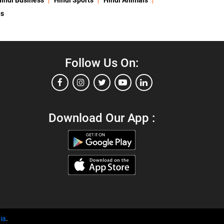
indi Business
Hindi Sports
Hindi Animals
es
Follow Us On:
Download Our App :
ia
.