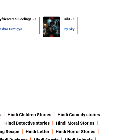
friend real Feelings - 1
कॉल - 1
skar Pratigya
by
sky
s
Hindi Children Stories
Hindi Comedy stories
Hindi Detective stories
Hindi Moral Stories
ing Recipe
Hindi Letter
Hindi Horror Stories