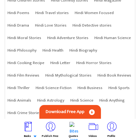
Hindi Children Stories
Hindi Comedy stories
Hindi Magazine
Hindi Poems
Hindi Travel stories
Hindi Women Focused
Hindi Drama
Hindi Love Stories
Hindi Detective stories
Hindi Moral Stories
Hindi Adventure Stories
Hindi Human Science
Hindi Philosophy
Hindi Health
Hindi Biography
Hindi Cooking Recipe
Hindi Letter
Hindi Horror Stories
Hindi Film Reviews
Hindi Mythological Stories
Hindi Book Reviews
Hindi Thriller
Hindi Science-Fiction
Hindi Business
Hindi Sports
Hindi Animals
Hindi Astrology
Hindi Science
Hindi Anything
Download Free App
Hindi Crime Stories
Books
Publish Free
Quotes
Videos
Profile