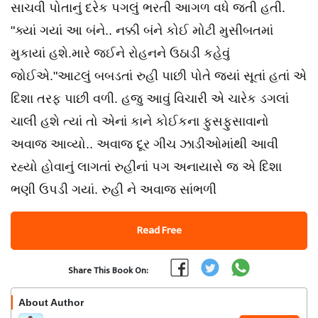
સાચવી પોતાનું દરેક પગલું ભરતી આગળ વધે જતી હતી.
"ક્યાં ગયાં આ બંને.. નક્કી બંને કોઈ મોટી મુસીબતમાં
મુકાયાં હશે.મારે જઈને રોહનને ઉઠાડી કહેવું
જોઈએ."આટલું બબડતાં રુહી પાછી પોતે જ્યાં સૂતાં હતાં એ
દિશા તરફ પાછી વળી. હજુ આવું વિચારી એ ચારેક ડગલાં
ચાલી હશે ત્યાં તો એનાં કાને કોઈકના ફુસફુસાવાનો
અવાજ આવ્યો.. અવાજ દૂર ગીચ ઝાડીઓમાંથી આવી
રહ્યો હોવાનું લાગતાં રુહીનાં પગ અનાયાસે જ એ દિશા
ભણી ઉપડી ગયાં. રુહી ને અવાજ સાંભળી
Read Free
Share This Book On:
About Author