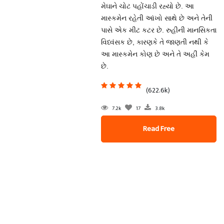
મેઘાને ચોટ પહોંચાડી રહ્યો છે. આ
માસ્કમેન રહેતી આંખો સાથે છે અને તેની
પાસે એક મીટ કટર છે. રુહીની માનસિકતા
વિધ્વંસક છે, કારણકે તે જાણતી નથી કે
આ માસ્કમેન કોણ છે અને તે અહીં કેમ
છે.
(622.6k)
7.2k
17
3.8k
Read Free