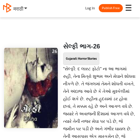
☰
Log In
தமிழ்
Publish Free
સેલ્ફી ભાગ-26
Gujarati Horror Stories
"સેલ્ફી: દ લાસ્ટ ફોટો" ના આ ભાગમાં
રુહી, તેના મિત્રો શુભમ અને મેઘાને શોધવા
નીકળે છે. તે જંગલમાં તેમને શોધતી વખતે,
તેને અંદાજ આવે છે કે તેઓ મુશ્કેલીમાં
હોઈ શકે છે. રુહીના હૃદયમાં ડર હોવા
છતાં, તે મક્કમ રહે છે અને આગળ વધે છે.
જ્યારે તે અવાજની દિશામાં આગળ વધે છે,
ત્યારે તેની નજર મેઘા પર પડે છે, જે
જમીન પર પડી છે અને ગંભીર ઘાયલ છે.
તેની આસપાસ એક માસ્કમેન છે, જે