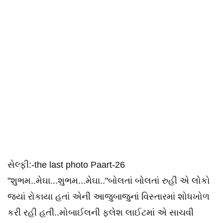
સેલ્ફી:-the last photo Paart-26
"શુભમ..મેઘા...શુભમ...મેઘા.."બોલતાં બોલતાં રુહી એ લોકો
જ્યાં રોકાયા હતાં એની આજુબાજુનાં વિસ્તારમાં શોધખોળ
કરી રહી હતી..મોબાઈલની ફ્લેશ લાઈટમાં એ સાચવી