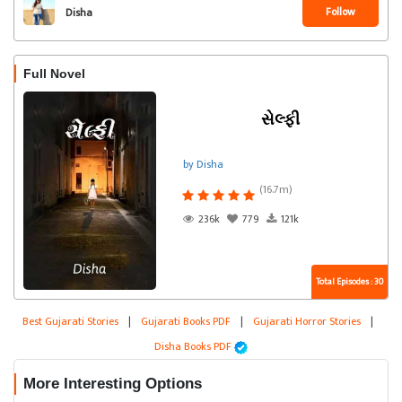
Follow
Disha
Full Novel
સેલ્ફી
by Disha
(16.7m)
236k
779
121k
Total Episodes : 30
Best Gujarati Stories
|
Gujarati Books PDF
|
Gujarati Horror Stories
|
Disha Books PDF
More Interesting Options