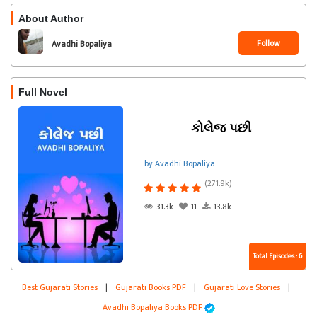
About Author
Follow
Avadhi Bopaliya
Full Novel
કોલેજ પછી
by Avadhi Bopaliya
(271.9k)
31.3k
11
13.8k
Total Episodes : 6
Best Gujarati Stories
|
Gujarati Books PDF
|
Gujarati Love Stories
|
Avadhi Bopaliya Books PDF