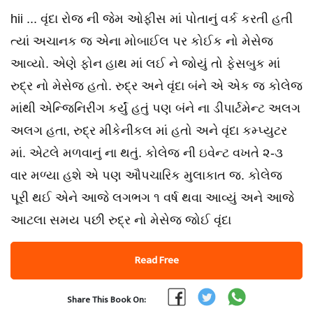
hii ... વૃંદા રોજ ની જેમ ઓફીસ માં પોતાનું વર્ક કરતી હતી
ત્યાં અચાનક જ એના મોબાઈલ પર કોઈક નો મેસેજ
આવ્યો. એણે ફોન હાથ માં લઈ ને જોયું તો ફેસબુક માં
રુદ્ર નો મેસેજ હતો. રુદ્ર અને વૃંદા બંને એ એક જ કોલેજ
માંથી એન્જિનિરીંગ કર્યું હતું પણ બંને ના ડીપાર્ટમેન્ટ અલગ
અલગ હતા, રુદ્ર મીકેનીકલ માં હતો અને વૃંદા કમ્પ્યુટર
માં. એટલે મળવાનું ના થતું. કોલેજ ની ઇવેન્ટ વખતે ૨-૩
વાર મળ્યા હશે એ પણ ઔપચારિક મુલાકાત જ. કોલેજ
પૂરી થઈ એને આજે લગભગ ૧ વર્ષ થવા આવ્યું અને આજે
આટલા સમય પછી રુદ્ર નો મેસેજ જોઈ વૃંદા
Read Free
Share This Book On: