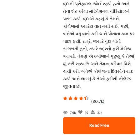
વૃંદાની પ્રોફાઇલ જોઈ રહ્યો હતો અને
તેના શેર કરેલા મોટેવેશનલ વીડિયોઝને
પસંદ કર્યા. વૃંદાએ કહ્યું કે તેમને
કોલેજમાં ક્યારેય વાત નથી થઈ. પછી,
બંનેએ વધુ વાતો કરી અને પોતાના કામ પર
પાછા ફર્યા. રાત્રે, જ્યારે વૃંદા ગીતો
સાંભળતી હતી, ત્યારે રુદ્રનો ફરી મેસેજ
આવ્યો. તેમણે એકબીજાને પૂછ્યું કે તેઓ
શું કરી રહ્યા છે અને તેમના પરિવાર વિશે
ચર્ચા કરી. બંનેએ કોલેજના દિવસોને યાદ
કર્યા અને લાગ્યું કે તેઓ ફરીથી કોલેજ
જીવતા છે.
(80.7k)
7.6k
19
3.1k
Read Free