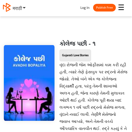
☰
Log In
मराठी
Publish Free
કોલેજ પછી - ૧
Gujarati Love Stories
વૃંદા રોજની જેમ ઓફીસમાં કામ કરી રહી
હતી, ત્યારે તેણે ફેસબુક પર રુદ્રનો મેસેજ
જોયો. તેઓ બંને એક જ કોલેજના
વિદ્યાર્થી હતા, પરંતુ તેમની શાખાઓ
અલગ હતી, જેના કારણે તેમની મુલાકાત
ઓછી થઈ હતી. કોલેજ પૂરી થયા બાદ
લગભગ ૧ વર્ષ પછી રુદ્રનો મેસેજ મળતા,
વૃંદાને નવાઈ લાગી. તેણીने મેસેજનો
જવાબ આપ્યો, અને તેમની વચ્ચે
ઔપચારિક વાતચીત થઈ. રુદ્રે કહ્યું કે તે