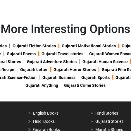
More Interesting Options
ries
Gujarati Fiction Stories
Gujarati Motivational Stories
Gujar
e
Gujarati Poems
Gujarati Travel stories
Gujarati Women Focu
oral Stories
Gujarati Adventure Stories
Gujarati Human Science
g Recipe
Gujarati Letter
Gujarati Horror Stories
Gujarati Film R
rati Science-Fiction
Gujarati Business
Gujarati Sports
Gujarati
Gujarati Anything
Gujarati Crime Stories
English Books
Hindi Stories
Hindi Books
Gujarati Stories
Gujarati Books
Marathi Stories