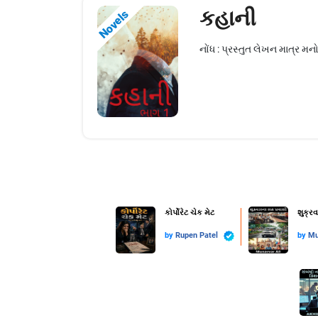
કહાની
Novels
નોંધ : પ્રસ્તુત લેખન માત્ર મ
કોર્પોરેટ ચેક મેટ
શુક્ર
by
Rupen Patel
by
Mu