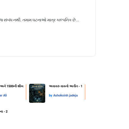
કોઈજ સંબંધ નથી. તમામ ઘટનાઓ માત્ર કાલ્પનિક છે...
્ટ અને 1500ની શીખ
અવાવરુ વાવનો અતીત - 1
r Ali
by
Ashoksinh jadeja
ના - 2