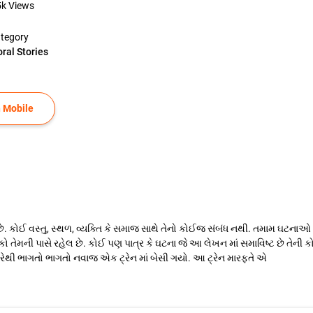
5k
Views
tegory
ral Stories
 Mobile
ું છે. કોઈ વસ્તુ, સ્થળ, વ્યક્તિ કે સમાજ સાથે તેનો કોઈજ સંબંધ નથી. તમામ ઘટન
ો તેમની પાસે રહેલ છે. કોઈ પણ પાત્ર કે ઘટના જે આ લેખન માં સમાવિષ્ટ છે તેની 
2) ઘરેથી ભાગતો ભાગતો નવાજ એક ટ્રેન માં બેસી ગયો. આ ટ્રેન મારફતે એ