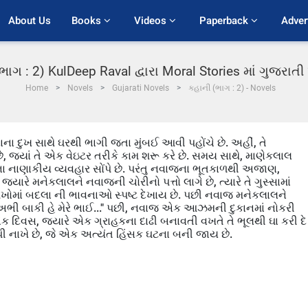
About Us
Books 
Videos 
Paperback 
Adver
ભાગ : 2) KulDeep Raval દ્વારા Moral Stories માં ગુજરાત
Home
Novels
Gujarati Novels
કહાની (ભાગ : 2) - Novels
ાના દુખ સાથે ઘરથી ભાગી જતા મુંબઈ આવી પહોંચે છે. અહીં, તે
છે, જ્યાં તે એક વેઇટર તરીકે કામ શરૂ કરે છે. સમય સાથે, માણેકલાલ
્ટના નાણાકીય વ્યવહાર સોંપે છે. પરંતુ નવાજના ભૂતકાળથી અજાણ,
યારે મનેકલાલને નવાજની ચોરીનો પત્તો લાગે છે, ત્યારે તે ગુસ્સામાં
આંખોમાં બદલા ની ભાવનાઓ સ્પષ્ટ દેખાય છે. પછી નવાજ મનેકલાલને
 અભી બાકી હે મેરે ભાઈ..." પછી, નવાજ એક આઝમની દુકાનમાં નોકરી
 એક દિવસ, જ્યારે એક ગ્રાહકના દાઢી બનાવતી વખતે તે ભૂલથી ઘા કરી દે
 કાપી નાખે છે, જે એક અત્યંત હિંસક ઘટના બની જાય છે.