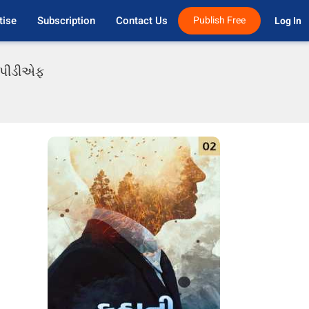
tise
Subscription
Contact Us
Publish Free
Log In 
ી પીડીએફ