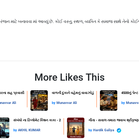
નોરંજન માટે બનાવવા માં આવ્યું છે. કોઈ વસ્તુ, સ્થળ, વ્યક્તિ કે સમાજ સાથે તેનો 
More Likes This
વારના સહ પ્રવાસી
વાળની દુકાને વહેમનું વાવાઝોડું
4500નું પેન
navvar Ali
by
Munavvar Ali
by
Munavva
સંબંધો ના ડિપ્લોમેટ કિશન કાકા - 2
ગીતા - સવાલ તમારા જવાબ શ્રીકૃષ્ણ
by
AKHIL KUMAR
by
Hardik Galiya