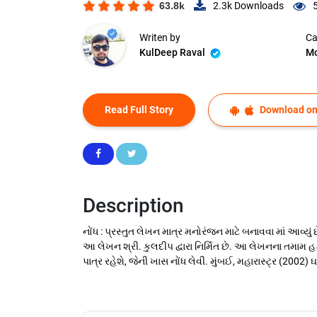
63.8k
2.3k
Downloads
Writen by
Ca
KulDeep Raval
Mo
Read Full Story
Download on
Description
નોંધ : પ્રસ્તુત લેખન માત્ર મનોરંજન માટે બનાવવા માં આવ્ય
આ લેખન શ્રી. કુલદીપ દ્વારા નિર્મિત છે. આ લેખનના તમામ હક
પાત્ર રહેશે, જેની ખાસ નોંધ લેવી. મુંબઈ, મહારાસ્ટ્ર (200