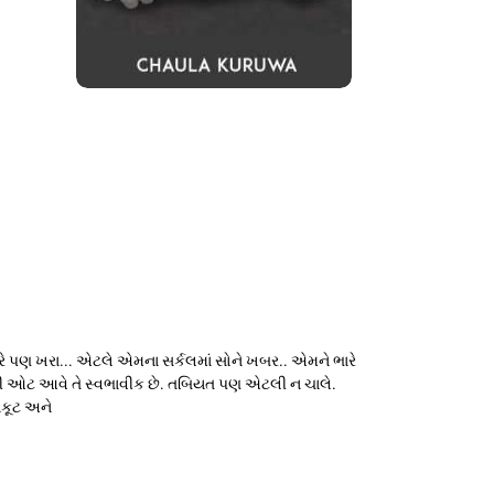
ા કરે પણ ખરા... એટલે એમના સર્કલમાં સોને ખબર.. એમને ભારે
થોડી ઓટ આવે તે સ્વભાવીક છે. તબિયત પણ એટલી ન ચાલે.
ાકૂટ અને