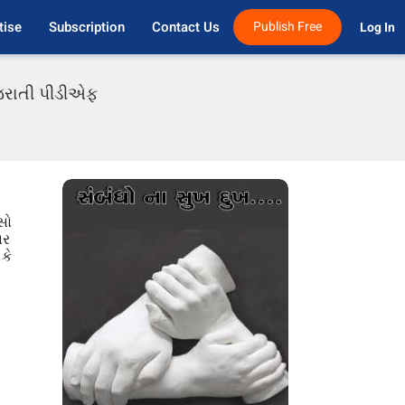
tise
Subscription
Contact Us
Publish Free
Log In 
ગુજરાતી પીડીએફ
સો
ાર
કે