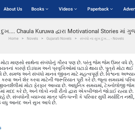
About Us
Books 
Videos 
Paperback 
Adver
 દુખ.... Chaula Kuruwa દ્વારા Motivational Stories માં 
Home
Novels
Gujarati Novels
સંબંધો ના સુખ દુખ.... - Novels
 મોટા માણસો સાથેના સંબંધોનું ગૌરવ પણ છે. પરંતુ જેમ જેમ ઉંમર વધે છે,
નાં કારણે દોડધામ અને પ્રવૃત્તિઓમાં ઘટાડો થાય છે. પુત્રો મોટા થઈ
ે છે. સમજ અને સંબંધો માનવ જીવન માટે મહત્વપૂર્ણ છે. વિશ્વના અભ્યા
ાતો કરવા અને શેર કરવા માટેની જરૂરિયાત પૂરી કરે છે. જૂના સમયમાં પરિવ
જીવનશૈલીમાં મોટા ફેરફાર આવ્યા છે. આધુનિક સમયમાં, ટેક્નોલોજી જેમ 
 મદદ કરે છે, અને લોકો નવી રીતો દ્વારા એકબીજાને જોડાઈ રહ્યા છે.
છે. સંબધોની વ્યાખ્યા માત્ર પતિ-પત્ની કે પરિવાર સુધી મર્યાદિત નથી,
 જે વધુ આનંદ અને સુખ આપે છે.
s