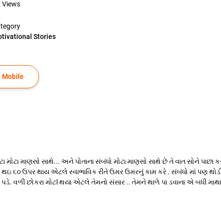
k
Views
tegory
tivational Stories
 Mobile
મોટા મોટા માણસો સાથે... અને પોતાના સંબંધો મોટા માણસો સાથે છે તે વાત સોને પાછ
મર થઇ ૬૦ ઉપર થાય એટલે સ્વાભાવિક રીતે ઉમર ઉમરનું કામ કરે . સંબંધો માં પણ 
. વળી છોકરા મોટl થયા એટલે તેમનો સંસાર .. તેમને થાળે પા ડવાના એ બધી માથ