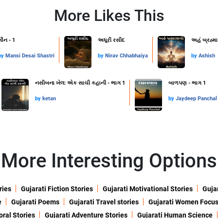
More Likes This
મૌન - 1
અધૂરી રસીદ
અહં બ્રહ્મ
by
Mansi Desai Shastri
by
Nirav Chhabhaiya
by
Ashish
નસીબના ખેલ: એક સાચી કહાની - ભાગ 1
બાળપણ - ભાગ 1
by
ketan
by
Jaydeep Panchal
More Interesting Options
ries
Gujarati Fiction Stories
Gujarati Motivational Stories
Gujar
e
Gujarati Poems
Gujarati Travel stories
Gujarati Women Focu
oral Stories
Gujarati Adventure Stories
Gujarati Human Science