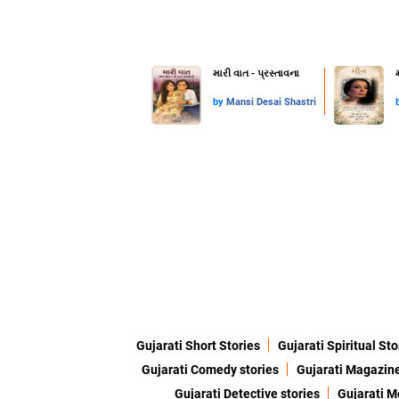
મારી વાત - પ્રસ્તાવના
by
Mansi Desai Shastri
Gujarati Short Stories
Gujarati Spiritual Sto
Gujarati Comedy stories
Gujarati Magazin
Gujarati Detective stories
Gujarati M