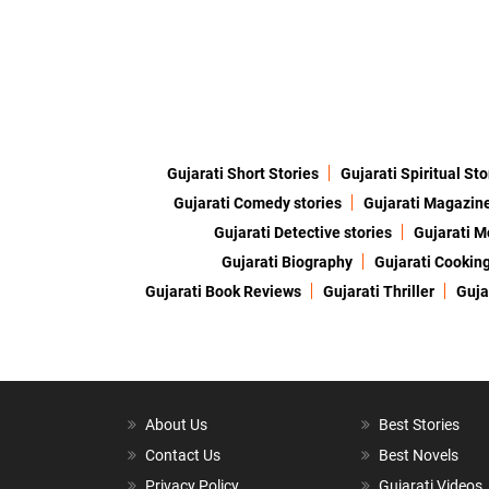
Gujarati Short Stories
Gujarati Spiritual Sto
Gujarati Comedy stories
Gujarati Magazin
Gujarati Detective stories
Gujarati M
Gujarati Biography
Gujarati Cookin
Gujarati Book Reviews
Gujarati Thriller
Guja
About Us
Best Stories
Contact Us
Best Novels
Privacy Policy
Gujarati Videos