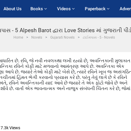
About Us
Books 
Videos 
Paperback 
Adver
પાસ - 5 Alpesh Barot દ્વારા Love Stories માં ગુજરાતી પ
Home
Novels
Gujarati Novels
ટાઈમપાસ - 5 - Novels
ધારિત છે. રવિ, જે નવી નવલકથા લખી રહ્યો છે, અવન્તિકાની મુલાકાત 
ે અવન્તિકા રવિને કોફી માટે મળવાનો આમંત્રણ આપે છે. અવન્તિકા એક
ેરણા આપે છે. જ્યારે તેઓ કોફી માટે બેસે છે, ત્યારે રવિને ખૂબ જ અસંગઠિ
ાં હિંમત ભેગી કરવાનો પ્રયાસ કરે છે. પરંતુ તેવું લાગે છે કે રવિને
તે, રવિને અવન્તિકાની યાદ આવે છે જ્યારે તે એક ફોટો જોવે છે અને
ાવે છે. વાર્તા એક ભાવનાત્મક અને નાજુક સંબંધની ચિંતન કરે છે, જેમાં
7.3k
Views