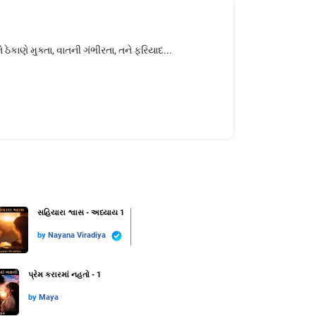
 ઠેકાણે મુક્તા, વાતની ગંભીરતા, તને ફરિયાદ...
સહિયારા શ્વાસ - અધ્યાય 1
by
Nayana Viradiya
પ્રેમ કરારમાં નહતો - 1
by
Maya