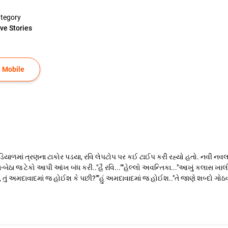
tegory
ve Stories
 Mobile
િયાળમાં ત્રણના ટાકોર પડયા, રવિ લેપટોપ પર કઈ ટાઈપ કરી રહ્યો હતો. નવી નવલ
-બેઠા જ ટેકો આપી આંખ બંધ કરી.."હૈ રવિ...""હેલ્લો અવન્તિકા..."આખું કલાસ ખાલ
 હશે, તું અમદાવાદમાં જ હોઈશ કે પછી?""હું અમદાવાદમાં જ હોઈશ.."તે જાણે શબ્દો ગોઠવ