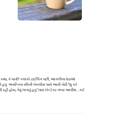
કથા, કે વાર્તા? કલાકો ટાઈપિંગ પછી, આંગળીના વેઢાઓ
ી હતું. અવન્તિકા રવિની બેનચીસ પાસે આવી બેઠી."શુ કરે
ી રહી હોય, તેવું લાગતું હતું."તારા કોન્ટેક્ટ નંબર આપીશ...કઈ