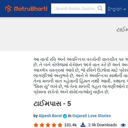
English
ટાઈમ
આ વાર્તા રવિ અને અવન્તિકા વચ્ચેની વાતચીત પર આ
છે. તે બંને કોલેજમાં વેકેશન અંગે વાત કરે છે અન
આકર્ષક વસ્ત્રમાં આવે છે, જે રવિને ઉર્ઝાવા માટે પ્ર
લાગણીઓ અનુભવે છે, અને તે અવન્તિકા સાથેની વાતચીતમ
તેના મનની વાત કહેવાની હિંમત નથી આવી. કથાના અં
"મિસ યુ" લખે છે, જે તેના મનની ગહન લાગણીઓને દર્શ
પ્રેમના સંકેતો અને સંવેદનાઓનું વર્ણન છે.
ટાઈમપાસ - 5
by
Alpesh Barot
in
Gujarati Love Stories
131.4k
2.9k
Downloads