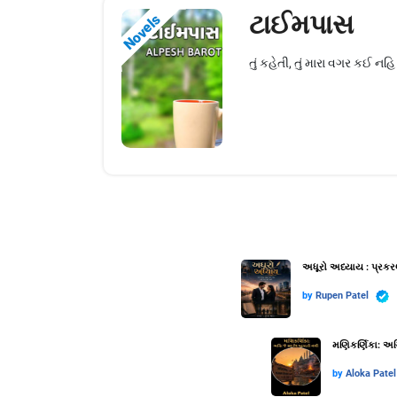
ટાઈમપાસ
Novels
તું કહેતી, તું મારા વગર કઈ નહ
અધૂરો અધ્યાય : પ્રકર
by
Rupen Patel
મણિકર્ણિકા: અગ્
by
Aloka Patel