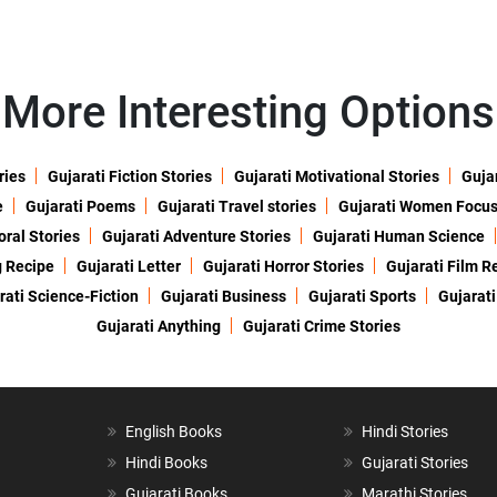
More Interesting Options
ries
Gujarati Fiction Stories
Gujarati Motivational Stories
Gujar
e
Gujarati Poems
Gujarati Travel stories
Gujarati Women Focu
oral Stories
Gujarati Adventure Stories
Gujarati Human Science
g Recipe
Gujarati Letter
Gujarati Horror Stories
Gujarati Film R
rati Science-Fiction
Gujarati Business
Gujarati Sports
Gujarati
Gujarati Anything
Gujarati Crime Stories
English Books
Hindi Stories
Hindi Books
Gujarati Stories
Gujarati Books
Marathi Stories