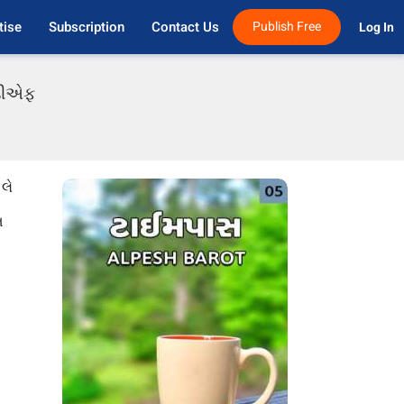
tise
Subscription
Contact Us
Publish Free
Log In 
ીડીએફ
લે
ત