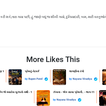
િ કરી શકે,તારા ગયા પછી, હું જાણે બધું જ શીખી ગયો, દુનિયાદારી, કામ, મારી વસ્તુઓને
More Likes This
ણ ૧
પ્રેમનું નેટવર્ક
લાગણીના રંગો
by
Rupen Patel
by
Nayana Viradiya
નિ જે ક્યારેય બુઝાતો નથી - 1
ઝંખના - એક સાચા પ્રેમની.. - ભાગ-11
by
Nayana Viradiya