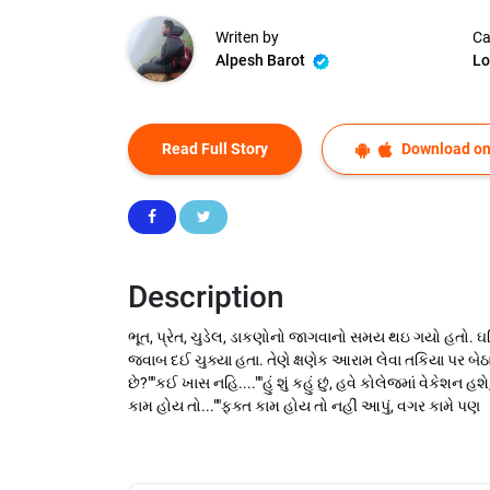
Writen by
Ca
Alpesh Barot
Lo
Read Full Story
Download on
Description
ભૂત, પ્રેત, ચુડેલ, ડાકણોનો જાગવાનો સમય થઇ ગયો હતો. ઘડ
જવાબ દઈ ચુક્યા હતા. તેણે ક્ષણેક આરામ લેવા તકિયા પર બેઠા
છે?""કઈ ખાસ નહિ....""હું શું કહું છું, હવે કોલેજમાં વેકેશન
કામ હોય તો...""ફક્ત કામ હોય તો નહીં આપું, વગર કામે પણ