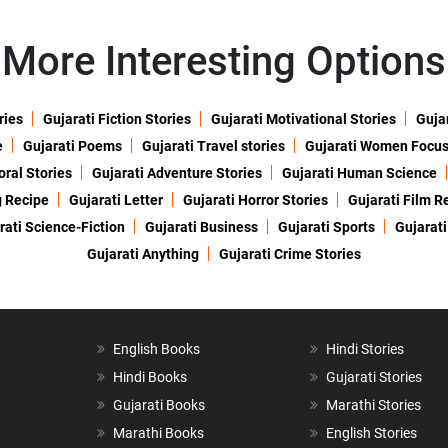
More Interesting Options
ries
Gujarati Fiction Stories
Gujarati Motivational Stories
Gujar
e
Gujarati Poems
Gujarati Travel stories
Gujarati Women Focu
oral Stories
Gujarati Adventure Stories
Gujarati Human Science
g Recipe
Gujarati Letter
Gujarati Horror Stories
Gujarati Film R
rati Science-Fiction
Gujarati Business
Gujarati Sports
Gujarati
Gujarati Anything
Gujarati Crime Stories
English Books
Hindi Stories
Hindi Books
Gujarati Stories
Gujarati Books
Marathi Stories
Marathi Books
English Stories