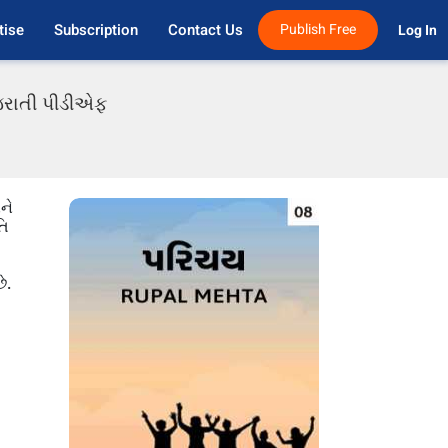
tise
Subscription
Contact Us
Publish Free
Log In 
ુજરાતી પીડીએફ
ને
તિ
ે.