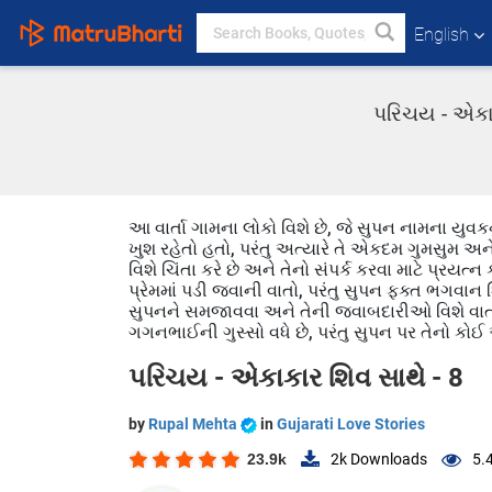
English
પરિચય - એકાક
આ વાર્તા ગામના લોકો વિશે છે, જે સુપન નામના યુવકન
ખુશ રહેતો હતો, પરંતુ અત્યારે તે એકદમ ગુમસુમ અન
વિશે ચિંતા કરે છે અને તેનો સંપર્ક કરવા માટે પ્રયત્ન
પ્રેમમાં પડી જવાની વાતો, પરંતુ સુપન ફક્ત ભગવાન
સુપનને સમજાવવા અને તેની જવાબદારીઓ વિશે વાત કર
ગગનભાઈની ગુસ્સો વધે છે, પરંતુ સુપન પર તેનો કોઈ અ
પરિચય - એકાકાર શિવ સાથે - 8
by
Rupal Mehta
in
Gujarati Love Stories
23.9k
2k
Downloads
5.