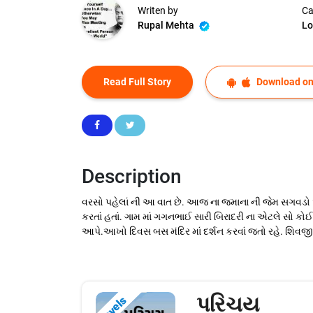
Writen by
Ca
Rupal Mehta
Lo
Read Full Story
Download on
Description
વરસો પહેલાં ની આ વાત છે. આજ ના જમાના ની જેમ સગવડો ઓછ
કરતાં હતાં. ગામ માં ગગનભાઈ સારી બિરાદરી ના એટલે સો 
આપે.આખો દિવસ બસ મંદિર માં દર્શન કરવાં જતો રહે. શિવજ
પરિચય
Novels