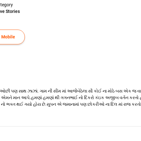
tegory
ve Stories
 Mobile
ી પણ સાથ ઝાઝાં. ગામ ની સીમ માં આજેેબેઠેલા સૌ કોઈ ના મોઠે બસ એક જ વાત.ચ
કોઈ એમને માન આપે.હમણાં હમણાં થી ગગનભાઈ નો દિકરો કંઇક અજીબ વર્તન કરતો 
ી નો ભક્ત થઈ ગયો હોય છે.સુપન એ જમાનામાં પણ છોકરીઓ ના દિલ માં રાજ કરતો હ