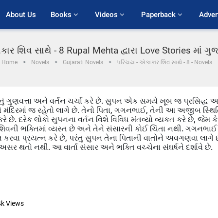
About Us
Books 
Videos 
Paperback 
Adver
ાર શિવ સાથે - 8 Rupal Mehta દ્વારા Love Stories માં ગ
Home
Novels
Gujarati Novels
પરિચય - એકાકાર શિવ સાથે - 8 - Novels
ું ગુણવત્તા અને વર્તન ચર્ચા કરે છે. સુપન એક સમયે ખૂબ જ પ્રસિદ્ધ અ
ે મંદિરમાં જ રહેતો લાગે છે. તેનો પિતા, ગગનભાઈ, તેની આ અજીબ સ્થિ
 કરે છે. દરેક લોકો સુપનના વર્તન વિશે વિવિધ મંતવ્યો વ્યકત કરે છે, જેમ કે
 શિવની ભક્તિમાં વ્યસ્ત છે અને તેને સંસારની કોઈ ચિંતા નથી. ગગનભાઈ
વા પ્રયત્ન કરે છે, પરંતુ સુપન તેના પિતાની વાતોને અવગણવા લાગે છ
સર થતો નથી. આ વાર્તા સંસાર અને ભક્તિ વચ્ચેના સંઘર્ષને દર્શાવે છે.
4k
Views