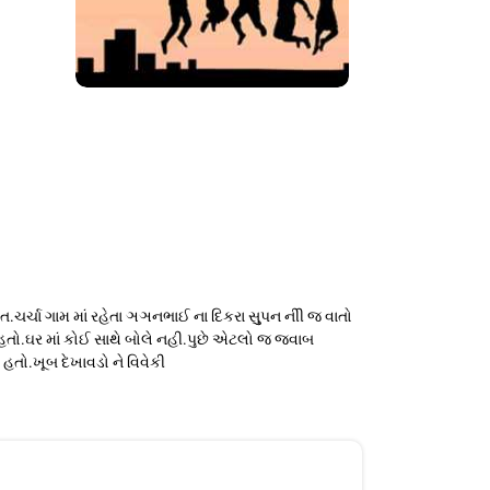
ર્ચા ગામ માં રહેતા ઞઞનભાઈ ના દિકરા સુુપન નીી જ વાતો
હતો.ઘર માં કોઈ સાથે બોલે નહી.પુછે એટલો જ જવાબ
તો.ખૂબ દેખાવડો ને વિવેકી