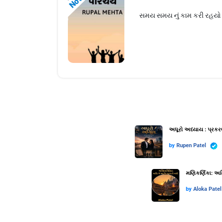
સમય સમય નું કામ કરી રહયો 
અધૂરો અધ્યાય : પ્રકર
by
Rupen Patel
મણિકર્ણિકા: અગ્
by
Aloka Patel