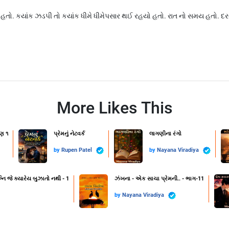
હતો. કયાંક ઝડપી તો કયાંક ધીમે ધીમેપસાર થઈ રહયો હતો. રાત નો સમય હતો. 
More Likes This
ણ ૧
પ્રેમનું નેટવર્ક
લાગણીના રંગો
by
Rupen Patel
by
Nayana Viradiya
નિ જે ક્યારેય બુઝાતો નથી - 1
ઝંખના - એક સાચા પ્રેમની.. - ભાગ-11
by
Nayana Viradiya