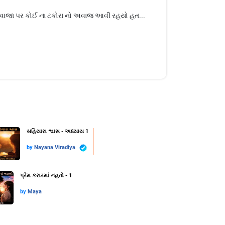
દરવાજા પર કોઈ ના ટકોરા નો અવાજ આવી રહયો હત...
સહિયારા શ્વાસ - અધ્યાય 1
by
Nayana Viradiya
પ્રેમ કરારમાં નહતો - 1
by
Maya