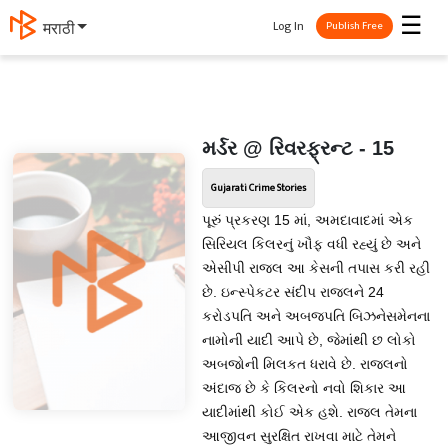
☰
Log In
मराठी
Publish Free
મર્ડર @ રિવરફ્રન્ટ - 15
Gujarati Crime Stories
પૂરું પ્રકરણ 15 માં, અમદાવાદમાં એક
સિરિયલ કિલરનું ખૌફ વધી રહ્યું છે અને
એસીપી રાજલ આ કેસની તપાસ કરી રહી
છે. ઇન્સ્પેકટર સંદીપ રાજલને 24
કરોડપતિ અને અબજપતિ બિઝનેસમેનના
નામોની યાદી આપે છે, જેમાંથી છ લોકો
અબજોની મિલકત ધરાવે છે. રાજલનો
અંદાજ છે કે કિલરનો નવો શિકાર આ
યાદીમાંથી કોઈ એક હશે. રાજલ તેમના
આજીવન સુરક્ષિત રાખવા માટે તેમને