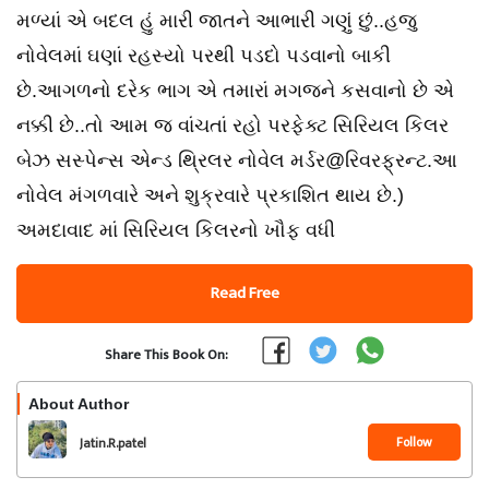
મળ્યાં એ બદલ હું મારી જાતને આભારી ગણું છું..હજુ
નોવેલમાં ઘણાં રહસ્યો પરથી પડદો પડવાનો બાકી
છે.આગળનો દરેક ભાગ એ તમારાં મગજને કસવાનો છે એ
નક્કી છે..તો આમ જ વાંચતાં રહો પરફેક્ટ સિરિયલ કિલર
બેઝ સસ્પેન્સ એન્ડ થ્રિલર નોવેલ મર્ડર@રિવરફ્રન્ટ.આ
નોવેલ મંગળવારે અને શુક્રવારે પ્રકાશિત થાય છે.)
અમદાવાદ માં સિરિયલ કિલરનો ખૌફ વધી
Read Free
Share This Book On:
About Author
Follow
Jatin.R.patel