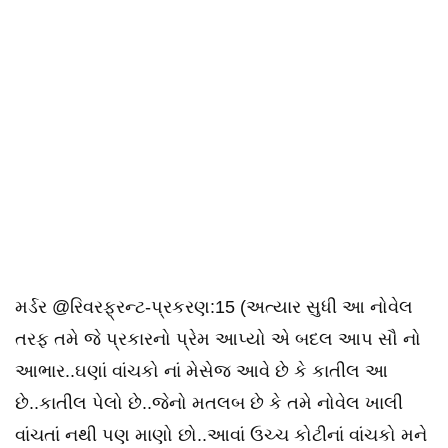
મર્ડર @રિવરફ્રન્ટ-પ્રકરણ:15 (અત્યાર સુધી આ નોવેલ
તરફ તમે જે પ્રકારનો પ્રેમ આપ્યો એ બદલ આપ સૌ નો
આભાર..ઘણાં વાંચકો નાં મેસેજ આવે છે કે કાતીલ આ
છે..કાતીલ પેલો છે..જેનો મતલબ છે કે તમે નોવેલ ખાલી
વાંચતાં નથી પણ માણો છો..આવાં ઉચ્ચ કોટીનાં વાંચકો મને