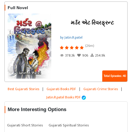
Full Novel
મર્ડર એટ રિવરફ્રન્ટ
by Jatin.R.patel
(26m)
378.3k
906
254.9k
Total Episodes : 40
Best Gujarati Stories
|
Gujarati Books PDF
|
Gujarati Crime Stories
|
Jatin.R.patel Books PDF
More Interesting Options
Gujarati Short Stories
Gujarati Spiritual Stories