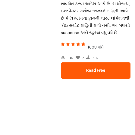
સાવચેત કરવા આદેશ આપે છે. સાથોસાથ,
ઇન્સ્પેકટર મનોજ રાજલને માહિતી આપે
છે કે વિકટીમના ફોનની લાસ્ટ લોકેશનથી
કોઇ સચોટ માહિતી મળી નથી. આ બધાથી
suspense અને રહસ્ય વધુ વધે છે.
(608.4k)
8.8k
7
6.3k
Read Free