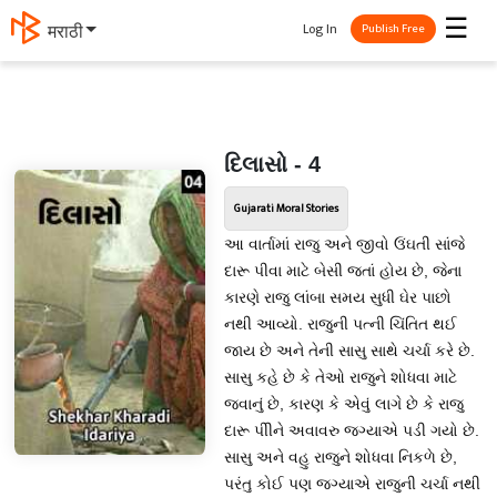
☰
Log In
मराठी
Publish Free
દિલાસો - 4
Gujarati Moral Stories
આ વાર્તામાં રાજુ અને જીવો ઉંઘતી સાંજે
દારૂ પીવા માટે બેસી જતાં હોય છે, જેના
કારણે રાજુ લાંબા સમય સુધી ઘેર પાછો
નથી આવ્યો. રાજુની પત્ની ચિંતિત થઈ
જાય છે અને તેની સાસુ સાથે ચર્ચા કરે છે.
સાસુ કહે છે કે તેઓ રાજુને શોધવા માટે
જવાનું છે, કારણ કે એવું લાગે છે કે રાજુ
દારૂ પીીને અવાવરુ જગ્યાએ પડી ગયો છે.
સાસુ અને વહુ રાજુને શોધવા નિકળે છે,
પરંતુ કોઈ પણ જગ્યાએ રાજુની ચર્ચા નથી