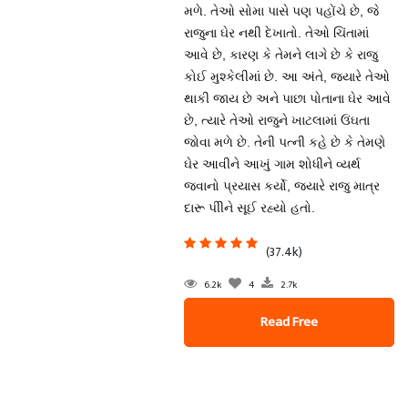
મળે. તેઓ સોમા પાસે પણ પહોંચે છે, જે
રાજુના ઘેર નથી દેખાતો. તેઓ ચિંતામાં
આવે છે, કારણ કે તેમને લાગે છે કે રાજુ
કોઈ મુશ્કેલીમાં છે. આ અંતે, જ્યારે તેઓ
થાકી જાય છે અને પાછા પોતાના ઘેર આવે
છે, ત્યારે તેઓ રાજુને ખાટલામાં ઉંઘતા
જોવા મળે છે. તેની પત્ની કહે છે કે તેમણે
ઘેર આવીને આખું ગામ શોધીને વ્યર્થ
જવાનો પ્રયાસ કર્યો, જ્યારે રાજુ માત્ર
દારૂ પીીને સૂઈ રહ્યો હતો.
(37.4k)
6.2k
4
2.7k
Read Free