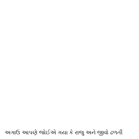
અગાઉ આપણે જોઈએ ગયા કે રાજુ અને જીવો ઢળતી