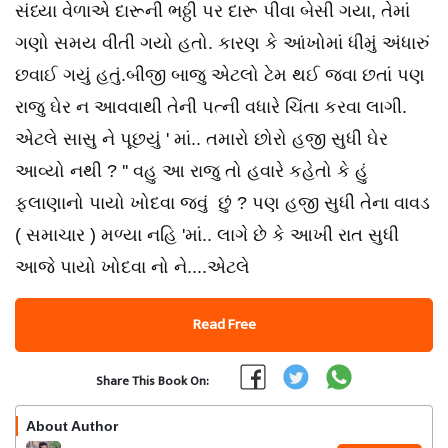
સંધ્યા વેળાએ દારૂની ભઠ્ઠી પર દારૂ પીવા બેસી ગયા, તેમાં
ગણો સમય વીતી ગયો હતો. કારણ કે આંખોમાં ધીમું અંધારું
છવાઈ ગયું હતું.બીજી બાજુ એટલો ટેમ થઈ જવા છતાં પણ
રાજુ ઘેર ન આવવાથી તેની પત્ની વધારે ચિંતા કરવા લાગી.
એટલે સાસુ ને પૂછયું ' માં.. તમારો છોરો હજી સુધી ઘેર
આવ્યો નથી ? '' વહુ આ રાજુ તો હવારે કહેતો કે હું
ફલાણાનો પાયો ખોદવા જવું છું ? પણ હજી સુધી તેના વાવડ
( સમાચાર ) મળ્યા નહિ 'માં.. લાગે છે કે આખી રાત સુધી
આજે પાયો ખોદવા નો ને....એટલે
Read Free
Share This Book On:
About Author