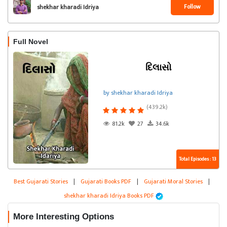
Follow
shekhar kharadi Idriya
Full Novel
દિલાસો
by shekhar kharadi Idriya
(439.2k)
81.2k
27
34.6k
Total Episodes : 13
Best Gujarati Stories
|
Gujarati Books PDF
|
Gujarati Moral Stories
|
shekhar kharadi Idriya Books PDF
More Interesting Options