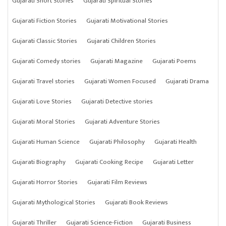
Gujarati Short Stories
Gujarati Spiritual Stories
Gujarati Fiction Stories
Gujarati Motivational Stories
Gujarati Classic Stories
Gujarati Children Stories
Gujarati Comedy stories
Gujarati Magazine
Gujarati Poems
Gujarati Travel stories
Gujarati Women Focused
Gujarati Drama
Gujarati Love Stories
Gujarati Detective stories
Gujarati Moral Stories
Gujarati Adventure Stories
Gujarati Human Science
Gujarati Philosophy
Gujarati Health
Gujarati Biography
Gujarati Cooking Recipe
Gujarati Letter
Gujarati Horror Stories
Gujarati Film Reviews
Gujarati Mythological Stories
Gujarati Book Reviews
Gujarati Thriller
Gujarati Science-Fiction
Gujarati Business