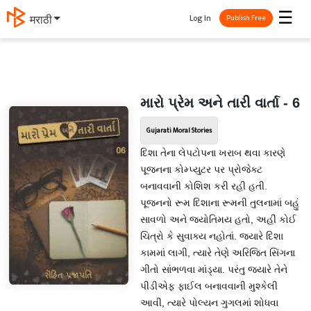
☰
Log In
தமிழ்
Publish Free
મારો પ્રેમ અને તારી વાર્તા - 6
Gujarati Moral Stories
દિશા તેના લેપટોપના ખરાબ થવા કારણે
પૂજનના કોમ્પ્યુટર પર પ્રોજેક્ટ
બનાવવાની કોશિશ કરી રહી હતી.
પૂજનનો રૂમ દિશાના રૂમની તુલનામાં બહું
સાવળો અને જ્યોતિમય હતો, અહીં કોઈ
ચિત્રો કે સુવાક્ય નહોતાં. જ્યારે દિશા
કામમાં લાગી, ત્યારે તેણે અરિજિત સિંગના
ગીતો સાંભળવા માંડ્યા. પરંતુ જ્યારે તેને
પીડીએફ ફાઈલ બનાવવાની મુશ્કેલી
આવી, ત્યારે પોલ્યન ગુગલમાં શોધવા