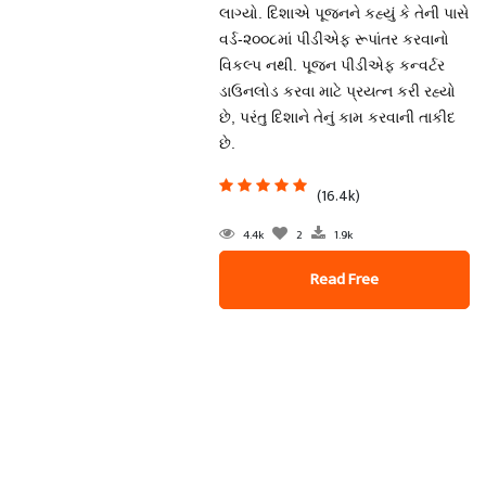
લાગ્યો. દિશાએ પૂજનને કહ્યું કે તેની પાસે
વર્ડ-૨૦૦૮માં પીડીએફ રૂપાંતર કરવાનો
વિકલ્પ નથી. પૂજન પીડીએફ કન્વર્ટર
ડાઉનલોડ કરવા માટે પ્રયત્ન કરી રહ્યો
છે, પરંતુ દિશાને તેનું કામ કરવાની તાકીદ
છે.
(16.4k)
4.4k
2
1.9k
Read Free