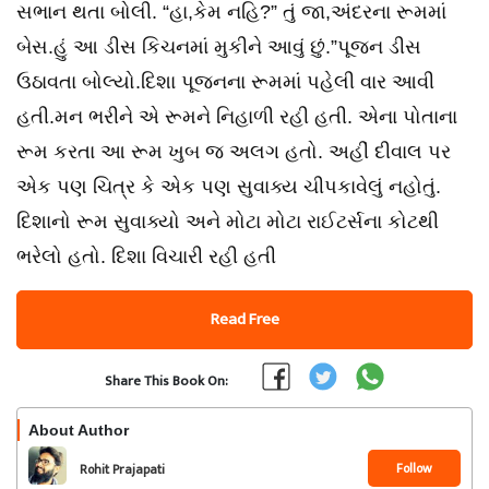
સભાન થતા બોલી. “હા,કેમ નહિ?” તું જા,અંદરના રૂમમાં
બેસ.હું આ ડીસ કિચનમાં મુકીને આવું છું.”પૂજન ડીસ
ઉઠાવતા બોલ્યો.દિશા પૂજનના રૂમમાં પહેલી વાર આવી
હતી.મન ભરીને એ રૂમને નિહાળી રહી હતી. એના પોતાના
રૂમ કરતા આ રૂમ ખુબ જ અલગ હતો. અહીં દીવાલ પર
એક પણ ચિત્ર કે એક પણ સુવાક્ય ચીપકાવેલું નહોતું.
દિશાનો રૂમ સુવાક્યો અને મોટા મોટા રાઈટર્સના કોટથી
ભરેલો હતો. દિશા વિચારી રહી હતી
Read Free
Share This Book On:
About Author
Follow
Rohit Prajapati