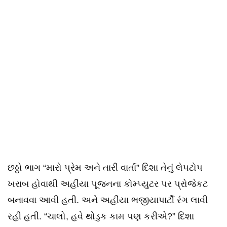
છઠ્ઠો ભાગ “મારો પ્રેમ અને તારી વાર્તા” દિશા તેનું લેપટોપ
ખરાબ હોવાથી અહીંયા પૂજનના કોમ્પ્યુટર પર પ્રોજેકટ
બનાવવા આવી હતી. અને અહીંયા ભજીયાપાર્ટી રંગ લાવી
રહી હતી. “ચાલો, હવે થોડુક કામ પણ કરીએ?” દિશા