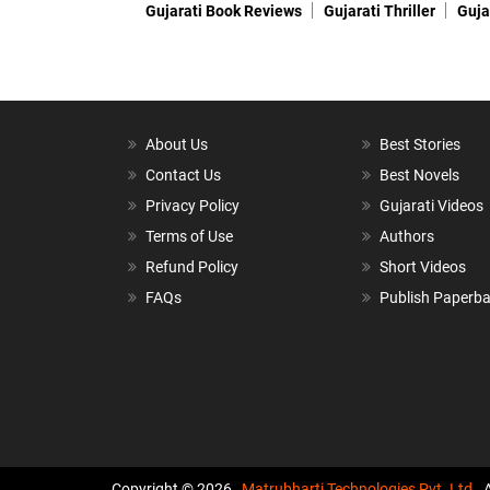
Gujarati Book Reviews
Gujarati Thriller
Guja
About Us
Best Stories
Contact Us
Best Novels
Privacy Policy
Gujarati Videos
Terms of Use
Authors
Refund Policy
Short Videos
FAQs
Publish Paperb
Copyright © 2026,
Matrubharti Technologies Pvt. Ltd.