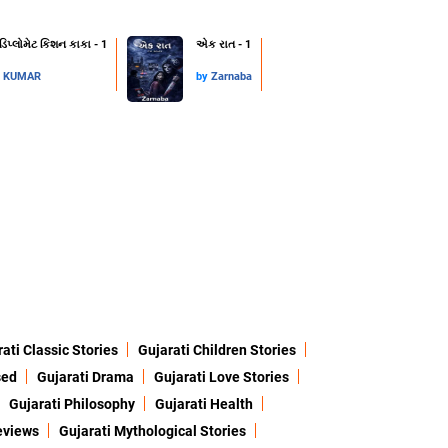
 ડિપ્લોમેટ કિશન કાકા - 1
એક રાત - 1
L KUMAR
by
Zarnaba
ati Classic Stories
Gujarati Children Stories
sed
Gujarati Drama
Gujarati Love Stories
Gujarati Philosophy
Gujarati Health
eviews
Gujarati Mythological Stories