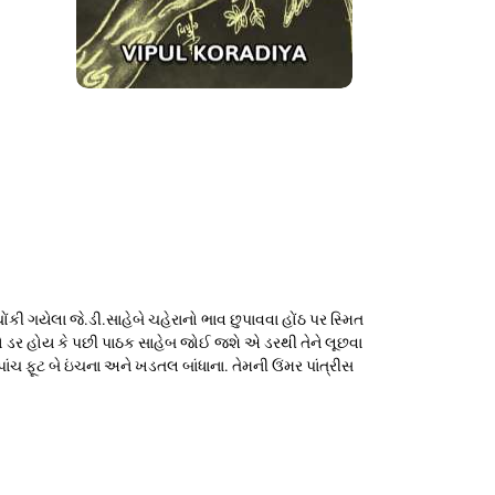
ંકી ગયેલા જે.ડી.સાહેબે ચહેરાનો ભાવ છુપાવવા હોંઠ પર સ્મિત
જવાનો ડર હોય કે પછી પાઠક સાહેબ જોઈ જશે એ ડરથી તેને લૂછવા
ાંચ ફૂટ બે ઇંચના અને ખડતલ બાંધાના. તેમની ઉંમર પાંત્રીસ