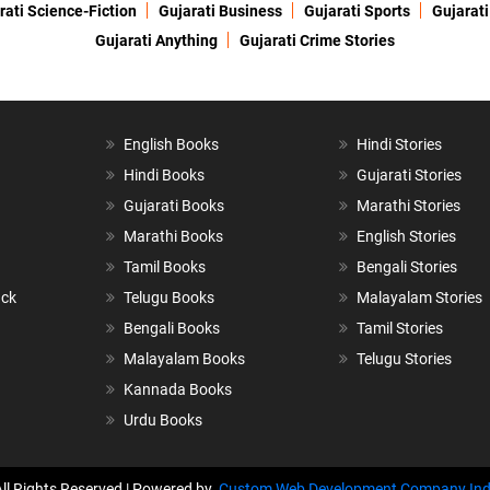
rati Science-Fiction
Gujarati Business
Gujarati Sports
Gujarati
Gujarati Anything
Gujarati Crime Stories
English Books
Hindi Stories
Hindi Books
Gujarati Stories
Gujarati Books
Marathi Stories
Marathi Books
English Stories
Tamil Books
Bengali Stories
ack
Telugu Books
Malayalam Stories
Bengali Books
Tamil Stories
Malayalam Books
Telugu Stories
Kannada Books
Urdu Books
All Rights Reserved | Powered by
Custom Web Development Company Ind