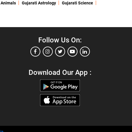
 Animals
Gujarati Astrology
Gujarati Science
Follow Us On:
Download Our App :
ia
.