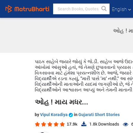
English
ઓહ ! માય
પાઠક સાહેબે જ્યારે જોયું કે જે.ડી. સાહેબ આજે ઉદાસ દે
આંખોમાં આંસુઓ હતાં, જે તેમણે છુપાવવાનો પ્રયાસ કર્
વિકસાવવા માટે હંમેશા પ્રયત્નશીલ છે. આજે, જ્યારે ત
વિદ્યાર્થીએ રડતા કહ્યું, "મારી પાસે 'મા' નથી." આ
વિદ્યાર્થીઓની માતાઓની યાદમાં લાગણીઓ છે, જે 
વિદ્યાર્થીઓને આશ્વાસન આપ્યું અને તેમની માતાની
ઓહ ! માય મધર...
by
Vipul Koradiya
in
Gujarati Short Stories
17.9k
1.8k
Downloads