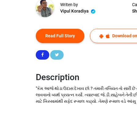
Writen by
Ca
Vipul Koradiya
Sh
Read Full Story
Download on
Description
"કેમ આજે થોડા ઉદાસ દેખાવ છો ? તમારી તબિયત તો સારી છે ને
લાવવાનો વ્યર્થ પ્રયત્ન કર્યો. ત્યારબાદ જે.ડી.સાહેબને તેન
માટે ખિસ્સામાંથી સફેદ રૂમાલ કાઢ્યો. તેમણે રૂમાલ વડે આંસ