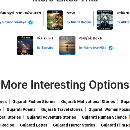
રીક્ષા પહેલાં ગાયબ થયેલ છોકરો
કરુણા - 1
સંબંધો ના
by
Nayana Viradiya
by
Rushil Dodiya
by
AKHI
એક રાત - 1
લાગણીનો દોર - 9
by
Zarnaba
by
ચિરાગ રાણપરીયા
More Interesting Options
ries
Gujarati Fiction Stories
Gujarati Motivational Stories
Gujar
e
Gujarati Poems
Gujarati Travel stories
Gujarati Women Focu
oral Stories
Gujarati Adventure Stories
Gujarati Human Science
g Recipe
Gujarati Letter
Gujarati Horror Stories
Gujarati Film R