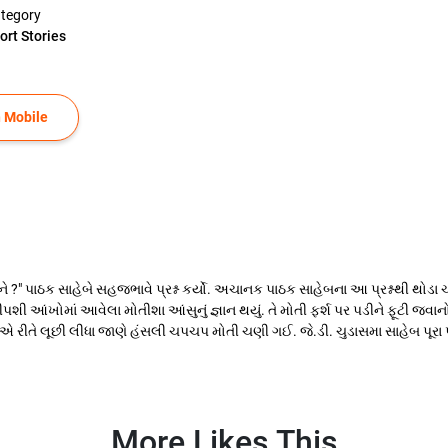
tegory
ort Stories
 Mobile
 ?" પાઠક સાહેબે સહજભાવે પ્રશ્ન કર્યો. અચાનક પાઠક સાહેબના આ પ્રશ્નથી થોડા ચો
ી છીપશી આંખોમાં આવેલા મોતીશા આંસુનું જ્ઞાન થયું. તે મોતી ફર્શ પર પડીને ફૂટી 
ુ એ રીતે લૂછી લીધા જાણે હંસલી ચપચપ મોતી ચણી ગઈ. જે.ડી. ચુડાસમા સાહેબ પૂરા પ
More Likes This