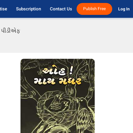
tise
Subscription
Contact Us
Publish Free
Log In 
તી પીડીએફ