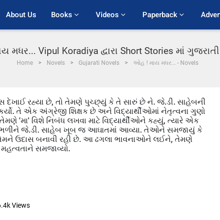
About Us
Books 
Videos 
Paperback 
Adver
 મધર... Vipul Koradiya દ્વારા Short Stories માં ગુજરા
Home
Novels
Gujarati Novels
ઓહ ! માય મધર... - Novels
ખાઈ રહ્યા છે, તો તેમણે પુચ્છ્યું કે તે સારું છે ને. જે.ડી. સાહેબની
યો. તે એક અંગ્રેજી શિક્ષક છે અને વિદ્યાર્થીઓમાં નેતૃત્વના ગુણો
ેમણે 'મા' વિશે નિબંધ લખવા માટે વિદ્યાર્થીઓને કહ્યું, ત્યારે એક
 સાંભળીને જે.ડી. સાહેબ ખૂબ જ આઘાતમાં આવ્યા. તેઓને સમજાયું કે
તેમને ઉદાસ બનાવી રહી છે. આ ઢગલા ભાવનાઓને લઈને, તેમણે
 મહત્વતાને સમજાવ્યો.
6.4k
Views