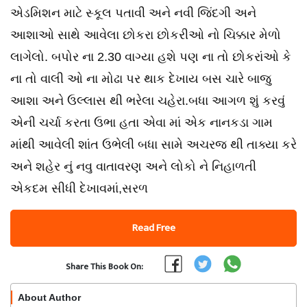
એડમિશન માટે સ્કૂલ પતાવી અને નવી જિંદગી અને
આશાઓ સાથે આવેલા છોકરા છોકરીઓ નો ચિક્કાર મેળો
લાગેલો. બપોર ના 2.30 વાગ્યા હશે પણ ના તો છોકરાંઓ કે
ના તો વાલી ઓ ના મોઢા પર થાક દેખાય બસ ચારે બાજુ
આશા અને ઉલ્લાસ થી ભરેલા ચહેરા.બધા આગળ શું કરવું
એની ચર્ચા કરતા ઉભા હતા એવા માં એક નાનકડા ગામ
માંથી આવેલી શાંત ઉભેલી બધા સામે અચરજ થી તાક્યા કરે
અને શહેર નું નવુ વાતાવરણ અને લોકો ને નિહાળતી
એકદમ સીધી દેખાવમાં,સરળ
Read Free
Share This Book On:
About Author