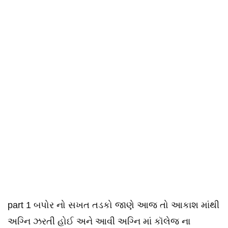
part 1 બપોર નો સખત તડકો જાણે આજ તો આકાશ માંથી
અગ્નિ ઝરતી હોઈ અને આવી અગ્નિ માં કૉલેજ ના