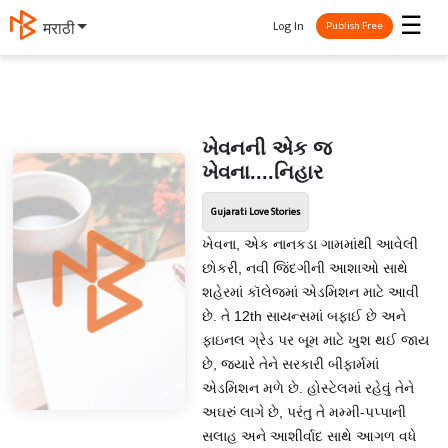
☰
Log In
मराठी
Publish Free
ખેવનની એક જ
ખેવના....નિહાર
Gujarati Love Stories
ખેવના, એક નાનકડા ગામમાંથી આવેલી
છોકરી, નવી જિંદગીની આશાઓ સાથે
શહેરમાં કૉલેજમાં એડમિશન માટે આવી
છે. તે 12th સાયન્સમાં બફાઈ છે અને
ફાઇનલ ગ્રેડ પર બૂમ માટે ખુશ થઈ જાય
છે, જ્યારે તેને સરકારી બીફાર્મમાં
એડમિશન મળે છે. હોસ્ટેલમાં રહેવું તેને
અઘરું લાગે છે, પરંતુ તે મમ્મી-પપ્પાની
સલાહ અને આશીર્વાદ સાથે આગળ વધે