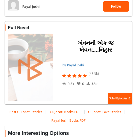
Follow
Payal Joshi
Full Novel
ખેવનની એક જ
ખેવના....નિહાર
by Payal Joshi
(43.3k)
9.8k
0
3.3k
Total Episodes : 2
Best Gujarati Stories
|
Gujarati Books PDF
|
Gujarati Love Stories
|
Payal Joshi Books PDF
More Interesting Options