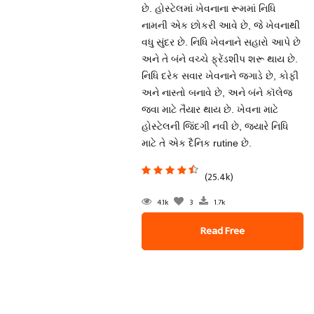
છે. હોસ્ટેલમાં ખેવનાના રૂમમાં નિધિ
નામની એક છોકરી આવે છે, જે ખેવનાથી
વધુ સુંદર છે. નિધિ ખેવનાને સહારો આપે છે
અને તે બંને વચ્ચે ફ્રેંડશીપ શરૂ થાય છે.
નિધિ દરેક સવાર ખેવનાને જગાડે છે, કોફી
અને નાસ્તો બનાવે છે, અને બંને કૉલેજ
જવા માટે તૈયાર થાય છે. ખેવના માટે
હોસ્ટેલની જિંદગી નવી છે, જ્યારે નિધિ
માટે તે એક દૈનિક rutine છે.
(25.4k)
4.1k
3
1.7k
Read Free