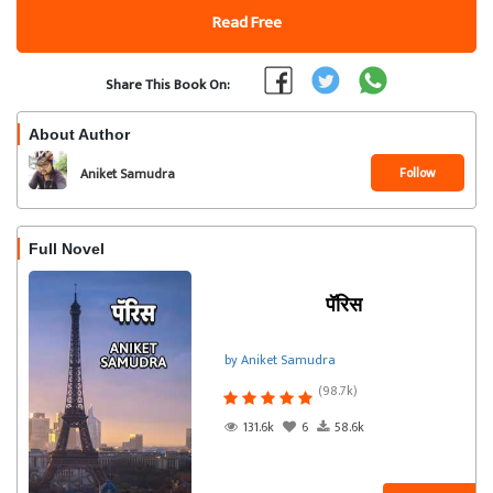
Read Free
Share This Book On:
About Author
Follow
Aniket Samudra
Full Novel
पॅरिस
by Aniket Samudra
(98.7k)
131.6k
6
58.6k