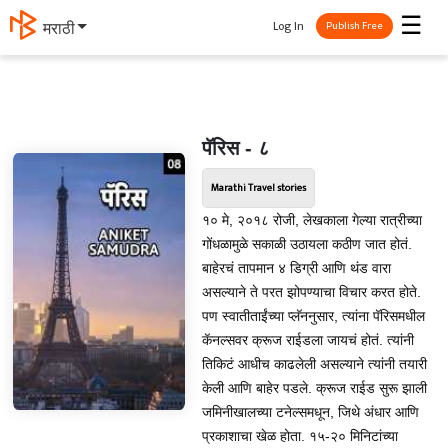
☰
Log In
मराठी
Publish Free
पॅरिस - ८
Marathi Travel stories
१० मे, २०१८ रोजी, लेखकाला गेल्या रात्रीच्या
गोंधळामुळे सकाळी उठायला कठीण जात होतं.
बाहेरचं तापमान ४ डिग्री आणि थंड वारा
असल्याने ते परत झोपण्याचा विचार करत होते.
पण स्वातीताईंच्या प्लॅननुसार, त्यांना पॅरिसमधील
कॅनल्सवर क्रूज राईडला जायचं होतं. त्यांनी
तिकिटं आधीच काढलेली असल्याने त्यांनी तयारी
केली आणि बाहेर पडले. क्रूज राईड सुरू झाली
जमिनीखालच्या टनेल्समधून, जिथे अंधार आणि
प्रकाशाचा खेळ होता. १५-२० मिनिटांच्या