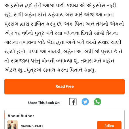
અફસોસ હશે તેને આજ પછી કદાચ એ એફસોસ નહીં
રહે. સગી બહેન કોને કહેવાય બસ મારે એજ આ નાના
પ્રસંગ દ્વારા સાબિત કરવુ છે. એક પિતા અને તેમનો એકનો
એક ૧૬ વર્ષનો પુત્ર બંને રક્ષા બંધનના દિવસે સાંજે તેમના
ગામના તળાવના કાઠે બેઠા હતા અને બંને વચ્ચે સંવાદ ચાલી
રહ્યો હતો. પપ્પા આ રાખડી, બહેન આ બધી જે પ્રથા છે તે
તો સમજાય પરંતુ બેનની વ્યાખ્યા શું. તમારા મતે બહેન
એટલે શુ...પુત્રએ સવાલ કરતા પિતાને કહ્યું.
Read Free
Share This Book On:
About Author
Follow
VARUN S. PATEL