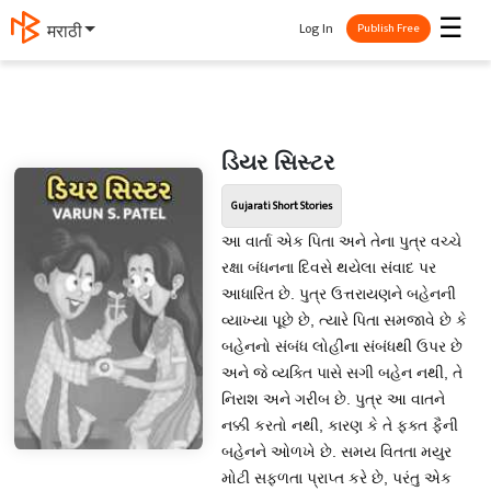
☰
Log In
मराठी
Publish Free
ડિયર સિસ્ટર
Gujarati Short Stories
આ વાર્તા એક પિતા અને તેના પુત્ર વચ્ચે
રક્ષા બંધનના દિવસે થયેલા સંવાદ પર
આધારિત છે. પુત્ર ઉત્તરાયણને બહેનની
વ્યાખ્યા પૂછે છે, ત્યારે પિતા સમજાવે છે કે
બહેનનો સંબંધ લોહીના સંબંધથી ઉપર છે
અને જે વ્યક્તિ પાસે સગી બહેન નથી, તે
નિરાશ અને ગરીબ છે. પુત્ર આ વાતને
નક્કી કરતો નથી, કારણ કે તે ફક્ત ફૈની
બહેનને ઓળખે છે. સમય વિતતા મયુર
મોટી સફળતા પ્રાપ્ત કરે છે, પરંતુ એક