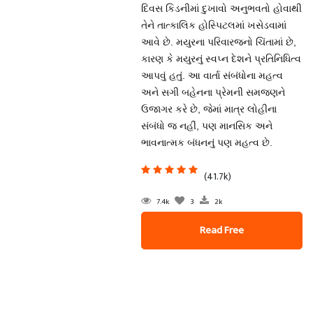
દિવસ કિડનીમાં દુખાવો અનુભવતો હોવાથી
તેને તાત્કાલિક હોસ્પિટલમાં ખસેડવામાં
આવે છે. મયુરના પરિવારજનો ચિંતામાં છે,
કારણ કે મયુરનું સ્વપ્ન દેશને પ્રતિનિધિત્વ
આપવું હતું. આ વાર્તા સંબંધોના મહત્વ
અને સગી બહેનના પ્રેમની સમજણને
ઉજાગર કરે છે, જેમાં માત્ર લોહીના
સંબંધો જ નહીં, પણ માનસિક અને
ભાવનાત્મક બંધનનું પણ મહત્વ છે.
(41.7k)
7.4k
3
2k
Read Free