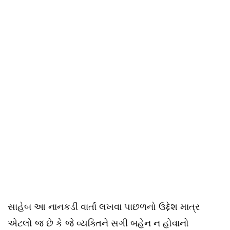
સાહેબ આ નાનકડી વાર્તા લખવા પાછળનો ઉદ્દેશ માત્ર
એટલો જ છે કે જે વ્યક્તિને સગી બહેન ન હોવાનો