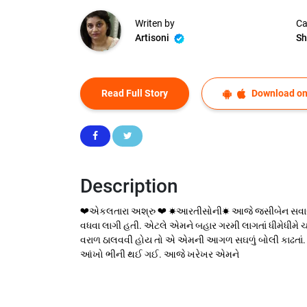
Writen by
Ca
Artisoni
Sh
Read Full Story
Download on
Description
❤એકલતારા અશ્રુ ❤ ☀આરતીસોની☀ આજે જસીબેન સવારથી જ કં
વધવા લાગી હતી. એટલે એમને બહાર ગરમી લાગતાં ધીમેધીમે 
વરાળ ઠાલવવી હોય તો એ એમની આગળ સઘળું બોલી કાઢતાં. 
આંખો ભીની થઈ ગઈ. આજે ખરેખર એમને