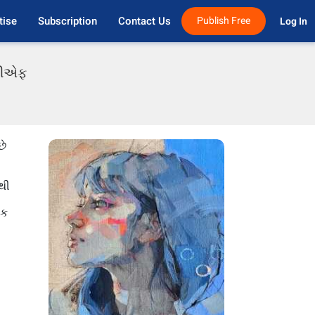
tise
Subscription
Contact Us
Publish Free
Log In 
ીડીએફ
છે
થી
િક