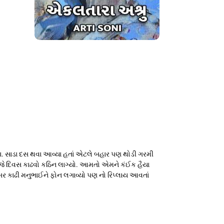
ા. સાડા દસ થવા આવ્યા હતાં એટલે બહાર પણ થોડી ગરમી
આજે દિવસ કાઢવો કઠિન લાગ્યો. આમતો એમને કંઈક હૈયા
કાઢી મનુભાઈને ફોન લગાવ્યો પણ નો રિપ્લાય આવતાં