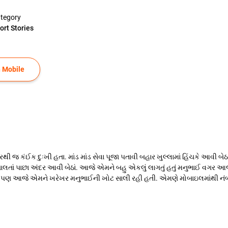
tegory
ort Stories
 Mobile
ઈક દુઃખી હતા. માંડ માંડ સેવા પૂજા પતાવી બહાર ખુલ્લામાં હિંચકે આવી બેઠ
ચાલતાં પાછા અંદર આવી બેઠાં. આજે એમને બહુ એકલું લાગતું હતું મનુભાઈ વગર 
પણ આજે એમને ખરેખર મનુભાઈની ખોટ સાલી રહી હતી. એમણે મોબાઇલમાંથી નંબર 