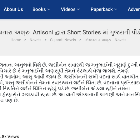
About Us
Books 
Videos 
Paperback 
Adver
ારા અશ્રુ Artisoni દ્વારા Short Stories માં ગુજરાતી પ
Home
Novels
Gujarati Novels
એકલતારા અશ્રુ - Novels
તાના અનુભવો વિશે છે. જસીબેન સવારથી જ મનુભાઈની ખૂટાણે દુઃખી 
ચારે છે કે મનુભાઈની અણસૂધી તેમને કેટલાયે વેળા લાગશે. તેમણે
ેમની આંખોમાં આંસુ આવી જાય છે. જસીબેનની સખી વંદના સાથે વાતચીત
પરંતુ જસીબેનને તેમના સ્વાસ્થ્યને લઈને ચિંતા છે. વંદનાના પ્રતિસાદ
ી સ્થિતિને લઈને ચિંતિત રહેવું પડે છે. જસીબેન એકલા રહીને તેમના
લ ફેરફારોને ઝલકાવી રહ્યા છે. આ વાર્તા એકલતાની લાગણી અને માનસ
ત્વ પણ છે.
4.8k
Views