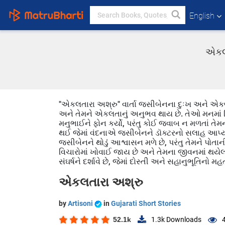
English
એકલત
"એકલતારા અશ્રુ" વાર્તા જસીબેનના દુઃખ અને એકલ
અને તેમને એકલતાનું અનુભવ થાય છે. તેઓ મનમાં વિ
મનુભાઈને ફોન કર્યો, પરંતુ કોઈ જવાબ ન મળતાં ત
થઈ જેમાં વંદનાએ જસીબેનને ડૉક્ટરનો સલાહ આપ્યો, 
જસીબેનને થોડું આશ્વાસન મળે છે, પરંતુ તેમને પોતાન
વિચારોમાં ખોવાઈ જાય છે અને તેમના જીવનમાં થયે
સંઘર્ષને દર્શાવે છે, જેમાં દોસ્તી અને સહાનુભૂતિનો મહ
એકલતારા અશ્રુ
by
Artisoni
in
Gujarati Short Stories
52.1k
1.3k
Downloads