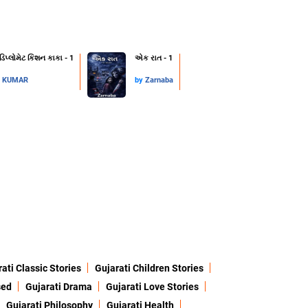
 ડિપ્લોમેટ કિશન કાકા - 1
એક રાત - 1
L KUMAR
by
Zarnaba
ati Classic Stories
Gujarati Children Stories
sed
Gujarati Drama
Gujarati Love Stories
Gujarati Philosophy
Gujarati Health