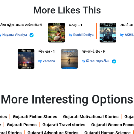
More Likes This
રીક્ષા પહેલાં ગાયબ થયેલ છોકરો
કરુણા - 1
સંબંધો ના
by
Nayana Viradiya
by
Rushil Dodiya
by
AKHI
એક રાત - 1
લાગણીનો દોર - 9
by
Zarnaba
by
ચિરાગ રાણપરીયા
More Interesting Options
ries
Gujarati Fiction Stories
Gujarati Motivational Stories
Gujar
e
Gujarati Poems
Gujarati Travel stories
Gujarati Women Focu
oral Stories
Gujarati Adventure Stories
Gujarati Human Science