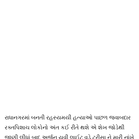
રાધાનગરમાં બનતી રહસ્યમયી હત્યાઓ પાછળ જવાબદાર
રક્તપિશાચ લોકોનો અંત કઈ રીતે થશે એ શેખ જોડેથી
જાણી લીધાં બાદ અર્જુન યુવી લાઈટ વડે ટ્રીસા ને મારી નાંખે