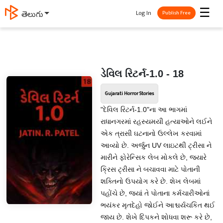
☰
Log In
తెలుగు
Publish Free
ડેવિલ રિટર્ન-1.0 - 18
Gujarati Horror Stories
"દેવિલ રિટર્ન-1.0"ના આ ભાગમાં
રાધાનગરમાં રહસ્યમયી હત્યાઓને લઈને
એક ત્રાસી ઘટનાનો ઉલ્લેખ કરવામાં
આવ્યો છે. અર્જુન UV લાઇટથી ટ્રીસા ને
મારીને ફોરેન્સિક લેબ મોકલે છે, જ્યારે
ક્રિસ ટ્રીસા ને બચાવવા માટે પોતાની
શક્તિનો ઉપયોગ કરે છે. શેખ લેબમાં
પહોંચે છે, જ્યાં તે પોતાના કર્મચારીઓનાં
ભયંકર મૃતદેહો જોઈને આશ્ચર્યચકિત થઈ
જાય છે. શેખે દિપકને શોધવા શરૂ કરે છે,