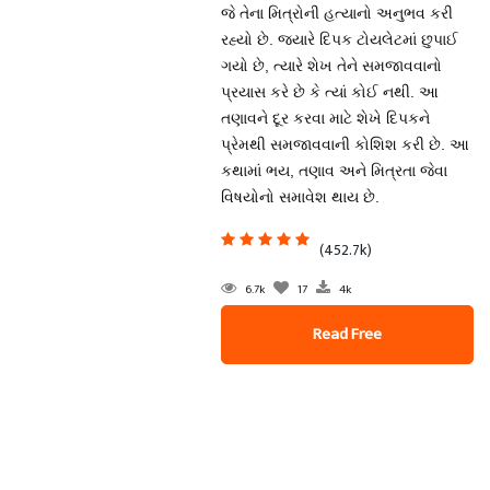
જે તેના મિત્રોની હત્યાનો અનુભવ કરી
રહ્યો છે. જ્યારે દિપક ટોયલેટમાં છુપાઈ
ગયો છે, ત્યારે શેખ તેને સમજાવવાનો
પ્રયાસ કરે છે કે ત્યાં કોઈ નથી. આ
તણાવને દૂર કરવા માટે શેખે દિપકને
પ્રેમથી સમજાવવાની કોશિશ કરી છે. આ
કથામાં ભય, તણાવ અને મિત્રતા જેવા
વિષયોનો સમાવેશ થાય છે.
(452.7k)
6.7k
17
4k
Read Free