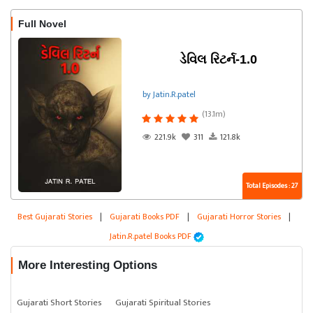
Full Novel
ડેવિલ રિટર્ન-1.0
by Jatin.R.patel
(13.1m)
221.9k
311
121.8k
Total Episodes : 27
Best Gujarati Stories
|
Gujarati Books PDF
|
Gujarati Horror Stories
|
Jatin.R.patel Books PDF
More Interesting Options
Gujarati Short Stories
Gujarati Spiritual Stories