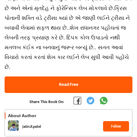
છે અને એનાં મૃતદેહ ને ફોરેન્સિક લેબ મોકલાવે છે.ક્રિસ
પોતાની શક્તિ વડે ટ્રીસા ક્યાં છે એ જાણી લઈને ટ્રીસા ને
બચાવી લેવામાં સફળ થાય છે..શેખ રાધાનગર પહોંચતાં જ
લેબની તરફ પ્રયાણ કરે છે. દિપક કોલ ઉપાડતો નથી
મતલબ કંઈક ના બનવાનું જરૂર બન્યું છે.. સતત આવાં
વિચારો કરતાં કરતાં શેખ કાર લઈને લેબ સુધી આવી પહોંચે
છે.
Read Free
Share This Book On:
About Author
Follow
Jatin.R.patel