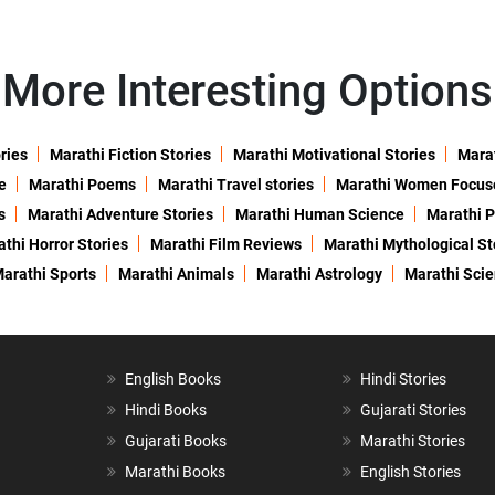
More Interesting Options
ries
Marathi Fiction Stories
Marathi Motivational Stories
Marat
e
Marathi Poems
Marathi Travel stories
Marathi Women Focus
s
Marathi Adventure Stories
Marathi Human Science
Marathi P
thi Horror Stories
Marathi Film Reviews
Marathi Mythological St
arathi Sports
Marathi Animals
Marathi Astrology
Marathi Sci
English Books
Hindi Stories
Hindi Books
Gujarati Stories
Gujarati Books
Marathi Stories
Marathi Books
English Stories