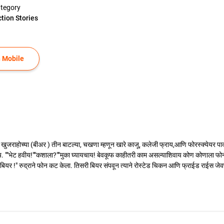
tegory
ction Stories
 Mobile
खुजराहोच्या (बीअर ) तीन बाटल्या, चखणा म्हणून खारे काजू, कलेजी फ्राय,आणि फोरस्क्येयर पाकी
ोय. ""भेट हवीय!""कशाला?""मुका घ्यायचाय! बेवकूफ काहीतरी काम असल्याशिवाय कोण कोणाला फोन
?""बियर !" रुद्राने फोन कट केला. तिसरी बियर संपवून त्याने रोस्टेड चिकन आणि फ्राईड राईस जे