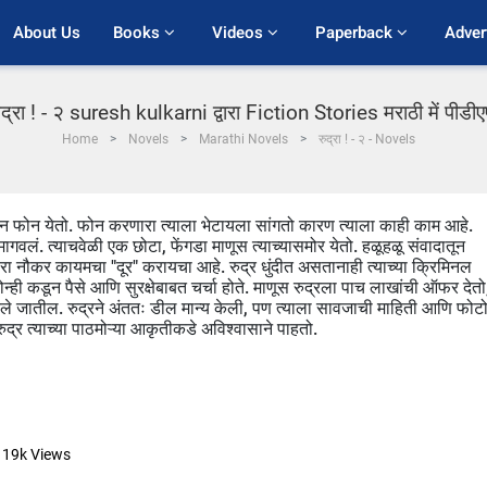
About Us
Books 
Videos 
Paperback 
Adver
ुद्रा ! - २ suresh kulkarni द्वारा Fiction Stories मराठी में पीडी
Home
Novels
Marathi Novels
रुद्रा ! - २ - Novels
न फोन येतो. फोन करणारा त्याला भेटायला सांगतो कारण त्याला काही काम आहे.
वलं. त्याचवेळी एक छोटा, फेंगडा माणूस त्याच्यासमोर येतो. हळूहळू संवादातून
ारा नौकर कायमचा "दूर" करायचा आहे. रुद्र धुंदीत असतानाही त्याच्या क्रिमिनल
न्ही कडून पैसे आणि सुरक्षेबाबत चर्चा होते. माणूस रुद्रला पाच लाखांची ऑफर देतो
िले जातील. रुद्रने अंततः डील मान्य केली, पण त्याला सावजाची माहिती आणि फोट
द्र त्याच्या पाठमोऱ्या आकृतीकडे अविश्वासाने पाहतो.
19k
Views