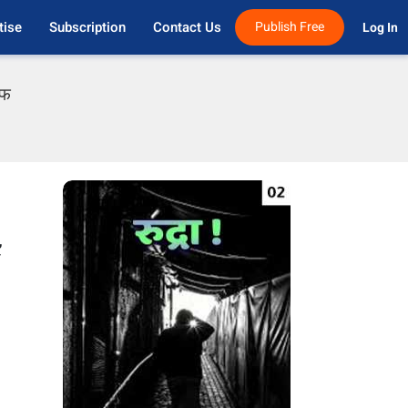
tise
Subscription
Contact Us
Publish Free
Log In 
एफ
,
ो