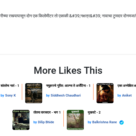
हदारीच्या रस्त्यापासून दोन एक किलोमीटर तो एकाकी &#39;नक्षत्र&#39; नावाचा टुमदार दोनमजली 
More Likes This
शांततेच नातं - 1
फ्युहररचे गुपित: आल्प्स ते अर्जेंटिना - 1
एका अनपेक्षित 
by
Sony K
by
Siddhesh Chaudhari
by
Aniket
तोतया वारसदार - भाग 1
मुखवटे - 2
by
Dilip Bhide
by
Balkrishna Rane