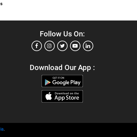
es
Follow Us On:
Download Our App :
ia
.