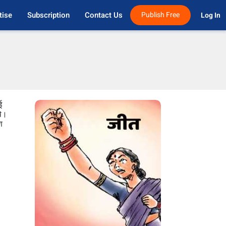
tise
Subscription
Contact Us
Publish Free
Log In 
ई
थे।
ण