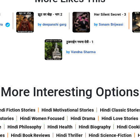
1
झूठ का बोझ - भाग 2
Her Silent Secret - 3
hra
by
deepanshi garg
by
Sonam Brijwasi
ठुकराईन नयना देवी - 1
by
Vandna Sharma
More Interesting Options
ndi Fiction Stories
Hindi Motivational Stories
Hindi Classic Storie
 stories
Hindi Women Focused
Hindi Drama
Hindi Love Stories
e
Hindi Philosophy
Hindi Health
Hindi Biography
Hindi Cook
ies
Hindi Book Reviews
Hindi Thriller
Hindi Science-Fiction
H