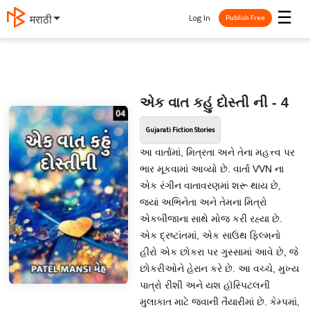
☰
Log In
मराठी
Publish Free
એક વાત કહું દોસ્તી ની - 4
Gujarati Fiction Stories
આ વાર્તામાં, મિત્રતા અને તેના મહત્ત્વ પર
ભાર મૂકવામાં આવ્યો છે. વાર્તા VVN ના
એક રંગીન વાતાવરણમાં શરૂ થાય છે,
જ્યાં અભિનેતા અને તેમના મિત્રો
એકબીજાના સાથે મોજ કરી રહ્યા છે.
એક દ્રષ્ટાંતમાં, એક સાઉથ ફિલ્મનો
હીરો એક છોકરા પર ગુસ્સામાં આવે છે, જે
છોકરીઓને હેરાન કરે છે. આ વચ્ચે, મુખ્ય
પાત્રો રીશી અને યશ હૉસ્પિટલની
મુલાકાત માટે જવાની તૈયારીમાં છે. કેમ્પમાં,