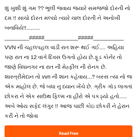
શું ખુશી શું ગમ ?? ભુલી જવાય જયારે સમજજો દોસ્તી નો
દમ !! સાચો દોસ્ત મલ્યો ત્યારે ચાલ દોસ્તી ને અનોખી
બનાવિયે!!.........
________#####___________#####__________
VVN ની ચહલપહલ વાડી રાત શરૂ થઈ ગઈ.... અહિયા
પણ રાત ના 12 વાગે દિવસ ઉગતો હોય છે.ફૂડ કોર્નર તો
જાણે વિધાનગર ના રાત ની મેહ્ફીલ ની રોનક છે.
શાસ્ત્રીમેદાન તો vvn ની શાન કહેવાય...? બસ્સ ત્યા નો જ
એક માહોલ છે. જે બધા નુ ધ્યાન ખેંચે છે. ગ્રીક ગૉડ લાગતાં
છોકરા ને એક સાઉથ ફિલ્મ ના હીરો એ પકડ્યો હતો.....
અબે ઓય સફેદ લંગુર !! આજ પાછી કોઇ છોકરી ને હેરાન
કરી ને તો જોવા
Read Free