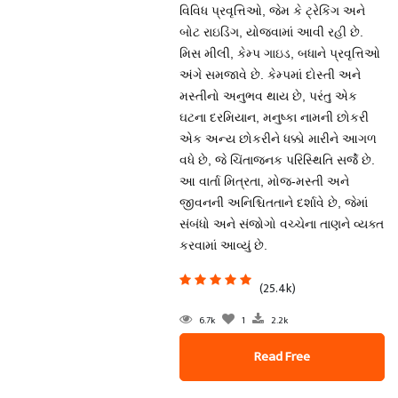
વિવિધ પ્રવૃત્તિઓ, જેમ કે ટ્રેકિંગ અને
બોટ રાઇડિંગ, યોજવામાં આવી રહી છે.
મિસ મીલી, કેમ્પ ગાઇડ, બધાને પ્રવૃત્તિઓ
અંગે સમજાવે છે. કેમ્પમાં દોસ્તી અને
મસ્તીનો અનુભવ થાય છે, પરંતુ એક
ઘટના દરમિયાન, મનુષ્કા નામની છોકરી
એક અન્ય છોકરીને ધક્કો મારીને આગળ
વધે છે, જે ચિંતાજનક પરિસ્થિતિ સર્જે છે.
આ વાર્તા મિત્રતા, મોજ-મસ્તી અને
જીવનની અનિશ્ચિતતાને દર્શાવે છે, જેમાં
સંબંધો અને સંજોગો વચ્ચેના તાણને વ્યક્ત
કરવામાં આવ્યું છે.
(25.4k)
6.7k
1
2.2k
Read Free