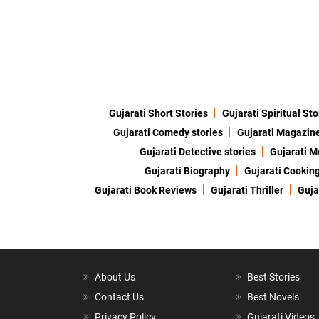
Gujarati Short Stories
Gujarati Spiritual Sto
Gujarati Comedy stories
Gujarati Magazin
Gujarati Detective stories
Gujarati M
Gujarati Biography
Gujarati Cookin
Gujarati Book Reviews
Gujarati Thriller
Guja
About Us
Best Stories
Contact Us
Best Novels
Privacy Policy
Gujarati Videos