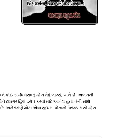
ોઈ સંબંધ ધરાવતું હોય તેવું લાગ્યું, અને ડૉ. અભયની
 ટાઇગર હિલે ડ્રોપ કરવાં માટે આવેલ હતાં, તેની સાથે
ે, અને જાણે મોટાં એવાં યુધ્ધમાં પોતાનો વિજય થયો હોય