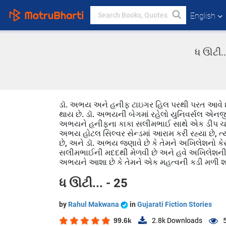
English
ધ ઊટી..
ડૉ. અભય અને હનીફ ટાઇગર હિલ પરથી પરત આવે છે
થાય છે. ડૉ. અભયની બેગમાં રહેલો યુનિવર્સલ એનર્જ
અભયને હનીફના કાકા સલીમભાઈ સાથે એક ડીપ ચર્ચા થ
અભય હોટલ સિલ્વર સેન્ડમાં આરામ કરી રહ્યા છે, ત્
છે, અને ડૉ. અભય જણાવે છે કે તેમને અખિલેશનો ક
સલીમભાઈની મદદથી મેળવી છે અને હવે અખિલેશની જીવં
અભયને આશા છે કે તેમને એક મહત્વની કડી મળી શકે 
ધ ઊટી... - 25
by
Rahul Makwana
in
Gujarati Fiction Stories
99.6k
2.8k
Downloads