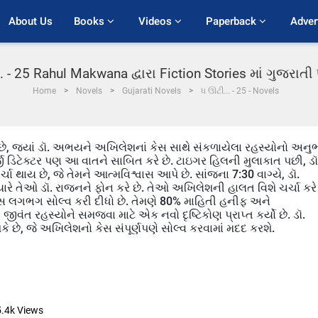
About Us
Books 
Videos 
Paperback 
Adver
. - 25 Rahul Makwana દ્વારા Fiction Stories માં ગુજરાત
Home
Novels
Gujarati Novels
ધ ઊટી... - 25 - Novels
, જ્યાં ડૉ. અભયને અખિલેશનાં કેસ સાથે સંકળાયેલા રહસ્યોનો અનુ
ી ડિટેક્ટર પણ આ વાતને સાબિત કરે છે. ટાઇગર હિલની મુલાકાત પછી, ડૉ
ાય છે, જે તેમને આત્મવિશ્વાસ આપે છે. સાંજના 7:30 વાગ્યે, ડૉ.
યારે તેઓ ડૉ. રાજનને ફોન કરે છે. તેઓ અખિલેશની હાલત વિશે ચર્ચા કરે
ેસ લગભગ સોલ્વ કરી દીધો છે. તેમણે 80% માહિતી હનીફ અને
ત રહસ્યોને સમજવા માટે એક નવો દૃષ્ટિકોણ પ્રાપ્ત કર્યો છે. ડૉ.
છે, જે અખિલેશનો કેસ સંપૂર્ણપણે સોલ્વ કરવામાં મદદ કરશે.
5.4k
Views