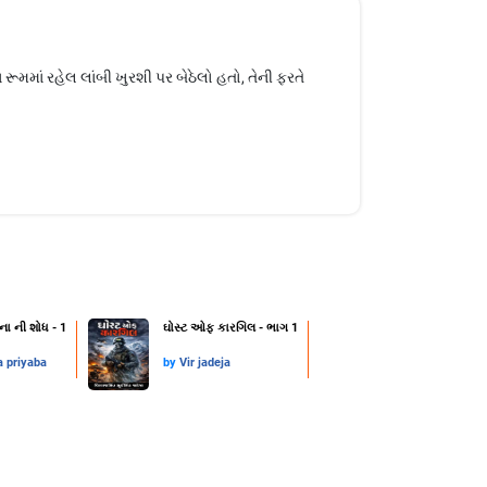
મમાં રહેલ લાંબી ખુરશી પર બેઠેલો હતો, તેની ફરતે
ના ની શોધ - 1
ઘોસ્ટ ઓફ કારગિલ - ભાગ 1
a priyaba
by
Vir jadeja