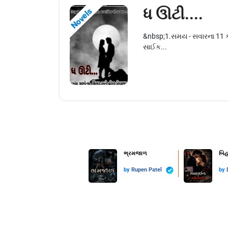
ધ ઊટી....
Novels
&nbsp;1.સમય - સવારના 11 કલા
સાઈક...
ભ્રમજાળ
બિહ
by
Rupen Patel
by