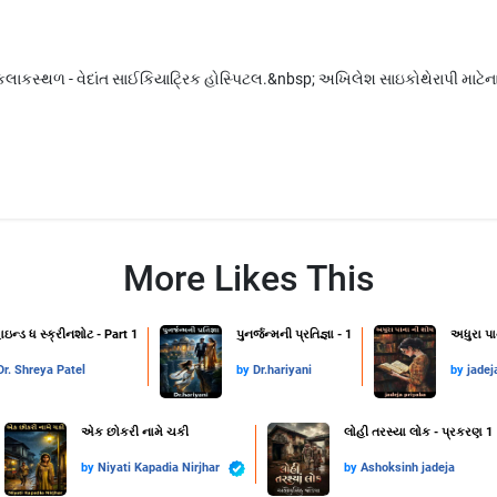
કસ્થળ - વેદાંત સાઈકિયાટ્રિક હોસ્પિટલ.&nbsp; અખિલેશ સાઇકોથેરાપી માટેના રૂ
More Likes This
ાઇન્ડ ધ સ્ક્રીનશોટ - Part 1
પુનર્જન્મની પ્રતિજ્ઞા - 1
અધુરા પા
Dr. Shreya Patel
by
Dr.hariyani
by
jadej
એક છોકરી નામે ચકી
લોહી તરસ્યા લોક - પ્રકરણ 1
by
Niyati Kapadia Nirjhar
by
Ashoksinh jadeja