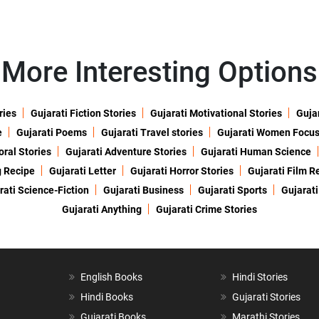
More Interesting Options
ries
Gujarati Fiction Stories
Gujarati Motivational Stories
Gujar
e
Gujarati Poems
Gujarati Travel stories
Gujarati Women Focu
oral Stories
Gujarati Adventure Stories
Gujarati Human Science
g Recipe
Gujarati Letter
Gujarati Horror Stories
Gujarati Film R
rati Science-Fiction
Gujarati Business
Gujarati Sports
Gujarati
Gujarati Anything
Gujarati Crime Stories
English Books
Hindi Stories
Hindi Books
Gujarati Stories
Gujarati Books
Marathi Stories