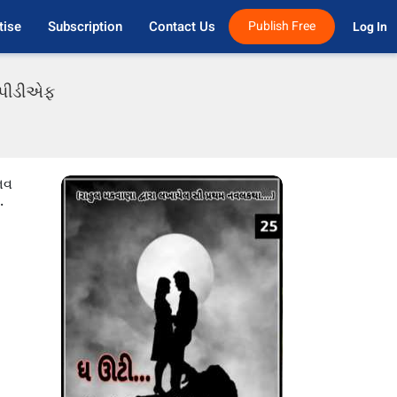
tise
Subscription
Contact Us
Publish Free
Log In 
ી પીડીએફ
ભવ
.