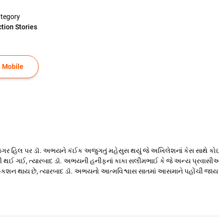
tegory
ction Stories
 Mobile
 હિલ પર ડૉ. અભયને કંઈક અજુગતું મહેસુસ થયું જે અખિલેશનાં કેસ સાથે કોઈને ક
ાબિતી થઈ ગઈ, ત્યારબાદ ડૉ. અભયની હનીફનાં કાકા સલીમભાઈ કે જે અન્ય પ્રવાસીઓને
િસ્કશન થાય છે, ત્યારબાદ ડૉ. અભયનો આત્મવિશ્વાસ સાતમાં આસમાને પહોંચી જાય છ