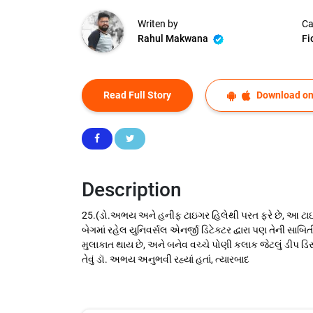
Writen by
Ca
Rahul Makwana
Fi
Read Full Story
Download on
Description
25.(ડો.અભય અને હનીફ ટાઇગર હિલેથી પરત ફરે છે, આ ટાઇગર
બેગમાં રહેલ યુનિવર્સલ એનર્જી ડિટેક્ટર દ્વારા પણ તેની સ
મુલાકાત થાય છે, અને બનેવ વચ્ચે પોણી કલાક જેટલું ડીપ ડ
તેવું ડૉ. અભય અનુભવી રહ્યાં હતાં, ત્યારબાદ