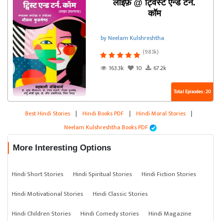
लाइफ़ @ ट्विस्ट एन्ड टर्न.
कॉम
by Neelam Kulshreshtha
(98.1k)
163.3k
10
67.2k
Total Episodes : 20
Best Hindi Stories
|
Hindi Books PDF
|
Hindi Moral Stories
|
Neelam Kulshreshtha Books PDF
More Interesting Options
Hindi Short Stories
Hindi Spiritual Stories
Hindi Fiction Stories
Hindi Motivational Stories
Hindi Classic Stories
Hindi Children Stories
Hindi Comedy stories
Hindi Magazine