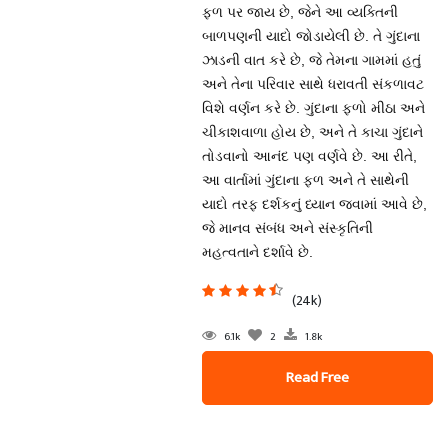
ફળ પર જાય છે, જેને આ વ્યક્તિની
બાળપણની યાદો જોડાયેલી છે. તે ગુંદાના
ઝાડની વાત કરે છે, જે તેમના ગામમાં હતું
અને તેના પરિવાર સાથે ધરાવતી સંકળાવટ
વિશે વર્ણન કરે છે. ગુંદાના ફળો મીઠા અને
ચીકાશવાળા હોય છે, અને તે કાચા ગુંદાને
તોડવાનો આનંદ પણ વર્ણવે છે. આ રીતે,
આ વાર્તામાં ગુંદાના ફળ અને તે સાથેની
યાદો તરફ દર્શકનું ધ્યાન જવામાં આવે છે,
જે માનવ સંબંધ અને સંસ્કૃતિની
મહત્વતાને દર્શાવે છે.
(24k)
6.1k
2
1.8k
Read Free