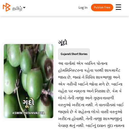
☰
Log In
தமிழ்
Publish Free
ગૂંદો
Gujarati Short Stories
આ વાર્તામાં એક વ્યક્તિ પોતાના
હૉમમિનિસ્ટરના કહેવા પરથી શાકમાર્કેટ
જાય છે, જ્યાં તે વિવિધ શાકભાજી અને
એક ગરીબી બાઈને જોવા મળે છે. બાઈના
ચહેરા પર નમ્રતા અને નિરાશા છે, કેમ કે
લોકો તેની તાજી અને ગુણવત્તાવાળી
વસ્તુઓ ખરીદતા નથી. તે વાતચીતમાં બાઈ
જણાવે છે કે શહેરના લોકો વાસી વસ્તુઓ
ખરીદતા હોવાથી, તેની તાજી શાકભાજીનું
વેચાણ થતું નથી. બાઈનું ધ્યાન ગુંદા નામના