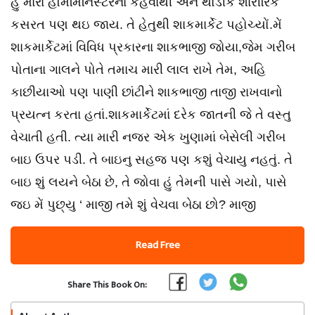
હું મારા હૉમમિનિસ્ટરના કહેવાથી અને થોડીક શારીરિક
કસરત પણ થઇ જાય. તે હેતુથી શાકમાર્કેટ પહોચ્યોં.મેં
શાકમાર્કેટમાં વિવિધ પ્રકારના શાકભાજી જોયા,જેમ ગરીબ
પોતાના ગાલને પોતે તમાચ મારી લાલ રાખે તેમ, અહિ
કાછીયાઓ પણ પાણી છાંટીને શાકભાજી તાજી રાખવાનો
પ્રયત્ન કરતા હતાં.શાકમાર્કેટમાં દરેક જાતની જે તે વસ્તુ
વેચાતી હતી. ત્યા મારી નજર એક ખુણામાં બેસેલી ગરીબ
બાઇ ઉપર પડી. તે બાઇનુ સહજ પણ કશું વેચાયુ નહતું. તે
બાઇ શું લયને બેઠા છે, તે જોવા હું તેમની પાસે ગયો, પાસે
જઇ મેં પુછ્યુ ‘ માજી તમે શું વેચવા બેઠા છો? માજી
Read Free
Share This Book On: