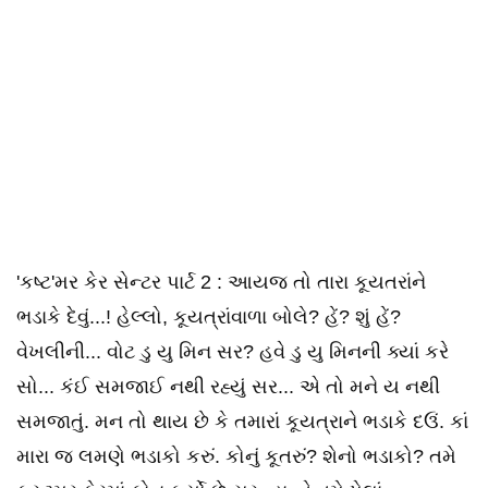
'કષ્ટ'મર કેર સેન્ટર પાર્ટ 2 : આયજ તો તારા કૂયતરાંને
ભડાકે દેવું...! હેલ્લો, કૂયત્રાંવાળા બોલે? હેં? શું હેં?
વેખલીની... વોટ ડુ યુ મિન સર? હવે ડુ યુ મિનની ક્યાં કરે
સો... કંઈ સમજાઈ નથી રહ્યું સર... એ તો મને ય નથી
સમજાતું. મન તો થાય છે કે તમારાં કૂયત્રાને ભડાકે દઉં. કાં
મારા જ લમણે ભડાકો કરું. કોનું કૂતરું? શેનો ભડાકો? તમે