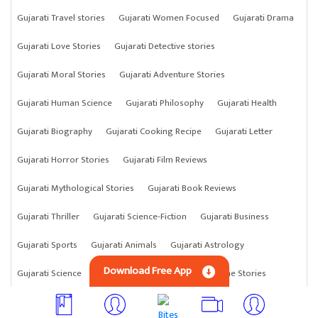
Gujarati Travel stories
Gujarati Women Focused
Gujarati Drama
Gujarati Love Stories
Gujarati Detective stories
Gujarati Moral Stories
Gujarati Adventure Stories
Gujarati Human Science
Gujarati Philosophy
Gujarati Health
Gujarati Biography
Gujarati Cooking Recipe
Gujarati Letter
Gujarati Horror Stories
Gujarati Film Reviews
Gujarati Mythological Stories
Gujarati Book Reviews
Gujarati Thriller
Gujarati Science-Fiction
Gujarati Business
Gujarati Sports
Gujarati Animals
Gujarati Astrology
Download Free App
Gujarati Science
Gujarati Anything
Gujarati Crime Stories