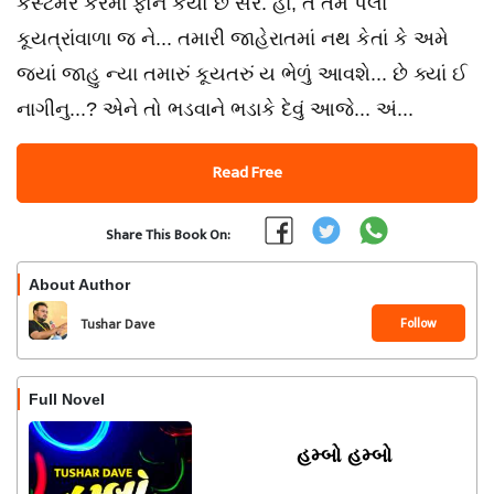
કસ્ટમર કેરમાં ફોન કર્યો છે સર. હા, તે તમે પેલાં
કૂયત્રાંવાળા જ ને... તમારી જાહેરાતમાં નથ કેતાં કે અમે
જ્યાં જાહુ ન્યા તમારું કૂયતરું ય ભેળું આવશે... છે ક્યાં ઈ
નાગીનુ...? એને તો ભડવાને ભડાકે દેવું આજે... અં...
Read Free
Share This Book On:
About Author
Follow
Tushar Dave
Full Novel
હમ્બો હમ્બો