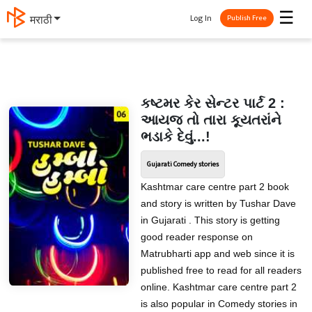
☰
Log In
मराठी
Publish Free
કષ્ટમર કેર સેન્ટર પાર્ટ 2 :
આયજ તો તારા કૂયતરાંને
ભડાકે દેવું...!
Gujarati Comedy stories
Kashtmar care centre part 2 book
and story is written by Tushar Dave
in Gujarati . This story is getting
good reader response on
Matrubharti app and web since it is
published free to read for all readers
online. Kashtmar care centre part 2
is also popular in Comedy stories in