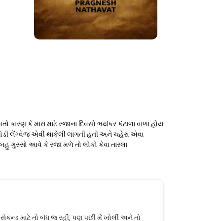
ારણ કે મારા માટે રજાના દિવસો ભયંકર કંટાળા વાળા હોય
બોડી લેંગ્વેજ એવી થાકેલી લાગતી હતી અને ચહેરા એવા
હુ ગુસ્સો આવે કે રજા મળે તો લોકો કેવા તારલા
ેકન્ડ માટે તો બંધ જ રહી, પણ પછી મેં ખોલી અને તો