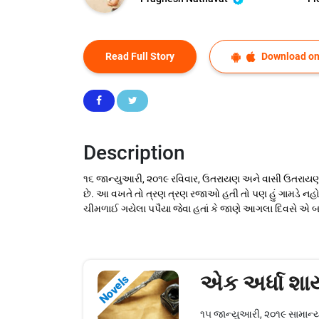
Read Full Story
Download on
Description
૧૬ જાન્યુઆરી, ૨૦૧૯ રવિવાર, ઉતરાયણ અને વાસી ઉતરાયણ
છે. આ વખતે તો ત્રણ ત્રણ રજાઓ હતી તો પણ હું ગામડે નહોતો
ચીમળાઈ ગયેલા પપૈયા જેવા હતાં કે જાણે આગલા દિવસે એ બધાન
એક અર્ધા શા
Novels
૧૫ જાન્યુઆરી, ૨૦૧૯ સામાન્ય 