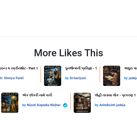
More Likes This
ાઇન્ડ ધ સ્ક્રીનશોટ - Part 1
પુનર્જન્મની પ્રતિજ્ઞા - 1
અધુરા પા
Dr. Shreya Patel
by
Dr.hariyani
by
jadej
એક છોકરી નામે ચકી
લોહી તરસ્યા લોક - પ્રકરણ 1
by
Niyati Kapadia Nirjhar
by
Ashoksinh jadeja