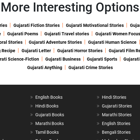
More Interesting Options
ries
Gujarati Fiction Stories
Gujarati Motivational Stories
Gujar
e
Gujarati Poems
Gujarati Travel stories
Gujarati Women Focu
oral Stories
Gujarati Adventure Stories
Gujarati Human Science
g Recipe
Gujarati Letter
Gujarati Horror Stories
Gujarati Film R
rati Science-Fiction
Gujarati Business
Gujarati Sports
Gujarati
Gujarati Anything
Gujarati Crime Stories
English Books
Hindi Stories
Hindi Books
Gujarati Stories
Gujarati Books
Marathi Stories
Marathi Books
English Stories
Tamil Books
Bengali Stories