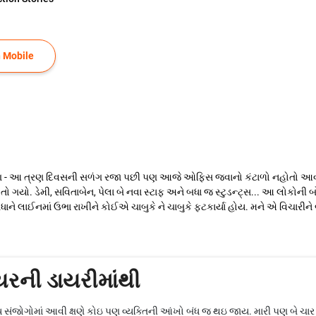
 Mobile
 - આ ત્રણ દિવસની સળંગ રજા પછી પણ આજે ઓફિસ જવાનો કંટાળો નહોતો આવતો ક
 ગયો. ડેમી, સવિતાબેન, પેલા બે નવા સ્ટાફ અને બધા જ સ્ટુડન્ટ્સ... આ લોકોની 
ે લાઈનમાં ઉભા રાખીને કોઈએ ચાબુકે ને ચાબુકે ફટકાર્યા હોય. મને એ વિચારીને બ
યરની ડાયરીમાંથી
સંજોગોમાં આવી ક્ષણે કોઇ પણ વ્યક્તિની આંખો બંધ જ થઇ જાય. મારી પણ બે ચાર સ