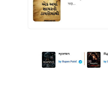
પણ...
ભ્રમજાળ
બિહ
by
Rupen Patel
by