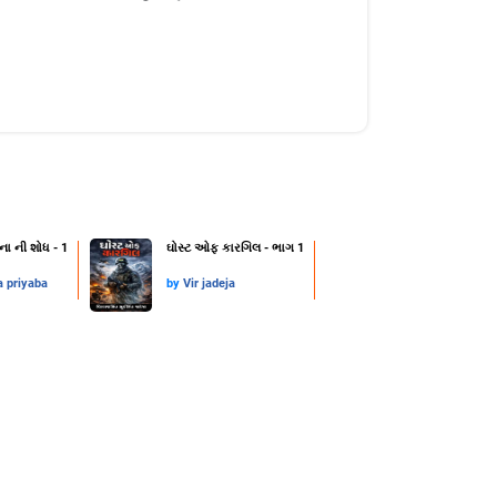
ના ની શોધ - 1
ઘોસ્ટ ઓફ કારગિલ - ભાગ 1
a priyaba
by
Vir jadeja