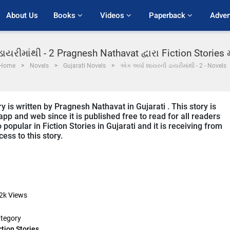
About Us
Books 
Videos 
Paperback 
Adver
યરીમાંથી - 2 Pragnesh Nathavat દ્વારા Fiction Stories
Home
Novels
Gujarati Novels
એક અર્ધા શાયરની ડાયરીમાંથી - 2 - Novels
 is written by Pragnesh Nathavat in Gujarati . This story is
p and web since it is published free to read for all readers
 popular in Fiction Stories in Gujarati and it is receiving from
ess to this story.
2k
Views
tegory
ction Stories