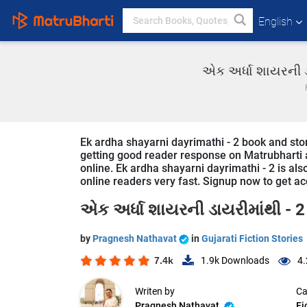
English
એક અર્ધા શાયરની ડા
Ek ardha shayarni dayrimathi - 2 book and story
getting good reader response on Matrubharti ap
online. Ek ardha shayarni dayrimathi - 2 is also
online readers very fast. Signup now to get acc
એક અર્ધા શાયરની ડાયરીમાંથી - 2
by
Pragnesh Nathavat
in
Gujarati Fiction Stories
7.4k
1.9k
Downloads
4.
Writen by
Ca
Pragnesh Nathavat
Fi