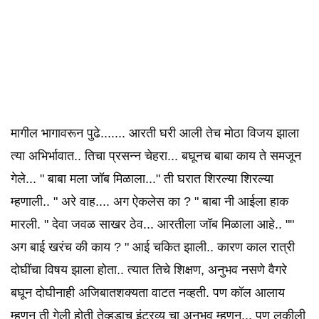
मागील भागावरून पुढे....... आरती घरी आली तेच मोठा विजय झाला
त्या अभिर्भावात.. तिचा प्रसन्न चेहरा... बघूनच बाबा काय ते समजून
गेले... " बाबा मला जॉब मिळाला..." ती घरात शिरल्या शिरल्या
म्हणाली.. " अरे वाह.... अग ऐकलेस का ? " बाबा नी आईला हाक
मारली. " देवा जवळ साखर ठेव... आरतीला जॉब मिळाला आहे.. ""
अग बाई खरंच की काय ? " आई चकित झाली.. कारण काल रात्री
दोघींचा विषय झाला होता.. त्यात तिचे शिक्षण, अनुभव नसणे वैगरे
बघून दोघीनाही अजिबातशक्यता वाटत नव्हती. पण कॉल आलाय
म्हणून ती गेली होती तेव्हडाच इंटरव्यू चा अनुभव म्हणून... पण लकीली