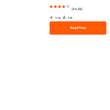
(44.6k)
15.6k
8.9k
Read Free