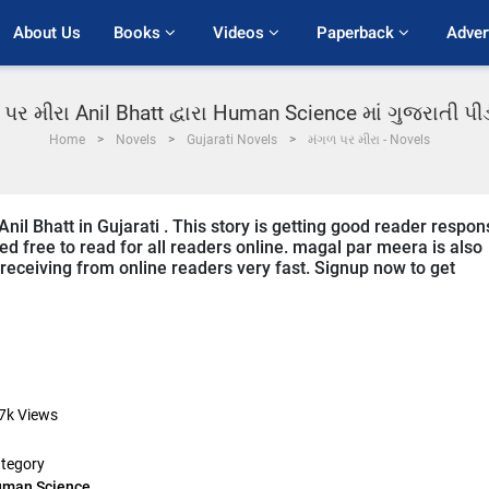
About Us
Books 
Videos 
Paperback 
Adver
પર મીરા Anil Bhatt દ્વારા Human Science માં ગુજરાતી 
Home
Novels
Gujarati Novels
મંગળ પર મીરા - Novels
nil Bhatt in Gujarati . This story is getting good reader respon
ed free to read for all readers online. magal par meera is also
 receiving from online readers very fast. Signup now to get
7k
Views
tegory
man Science