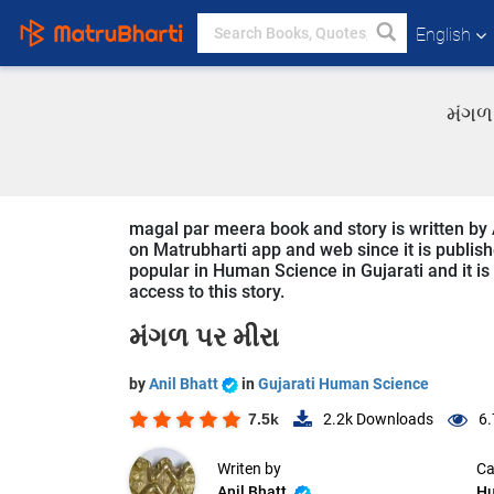
English
મંગળ 
magal par meera book and story is written by A
on Matrubharti app and web since it is publish
popular in Human Science in Gujarati and it is
access to this story.
મંગળ પર મીરા
by
Anil Bhatt
in
Gujarati Human Science
7.5k
2.2k
Downloads
6.
Writen by
Ca
Anil Bhatt
Hu