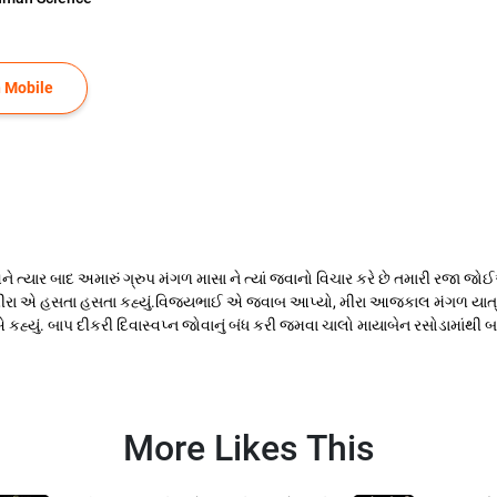
 Mobile
ને ત્યાર બાદ અમારું ગ્રુપ મંગળ માસા ને ત્યાં જવાનો વિચાર કરે છે તમારી રજા જોઈએ
! મીરા એ હસતા હસતા કહ્યું.વિજયભાઈ એ જવાબ આપ્યો, મીરા આજકાલ મંગળ યાત્ર
એ કહ્યું. બાપ દીકરી દિવાસ્વપ્ન જોવાનું બંધ કરી જમવા ચાલો માયાબેન રસોડામાંથી 
More Likes This