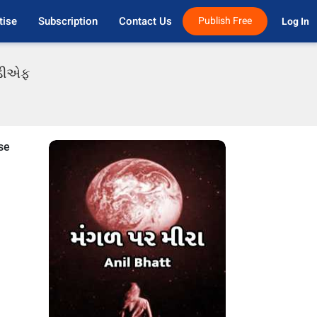
tise
Subscription
Contact Us
Publish Free
Log In 
પીડીએફ
se