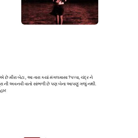
 છે મીરા બેટા , આ તારા કયાં મંગલમાસા ?પપ્પા, ચંદ્ર ને
ા ની અવનવી વાતો સાંભળી છે પણ બેના આપણું ગજું નથી.
બહાર