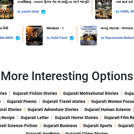
કામશિક્ષણ : વયસ્ક ફિલ્મ તેમ જ સાહિત્ય અંગે જાગૃતિ
નવાં થતાં ઘરો
by
yeash shah
by
SUNIL A
ા વિશે
Mindset - 1
મનનું આકાશ : અભ્યાસ અન
 ANJARIA
by
Sahil Patel
by
Rajveersinh Maka
More Interesting Options
ries
Gujarati Fiction Stories
Gujarati Motivational Stories
Gujar
e
Gujarati Poems
Gujarati Travel stories
Gujarati Women Focu
oral Stories
Gujarati Adventure Stories
Gujarati Human Science
g Recipe
Gujarati Letter
Gujarati Horror Stories
Gujarati Film R
rati Science-Fiction
Gujarati Business
Gujarati Sports
Gujarati
Gujarati Anything
Gujarati Crime Stories