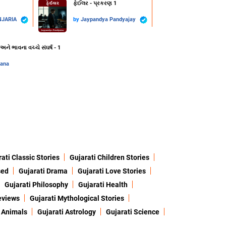
ફેઈલર - પ્રકરણ 1
NJARIA
by
Jaypandya Pandyajay
ે ભાવના વચ્ચે સંઘર્ષ - 1
vana
ati Classic Stories
Gujarati Children Stories
sed
Gujarati Drama
Gujarati Love Stories
Gujarati Philosophy
Gujarati Health
eviews
Gujarati Mythological Stories
 Animals
Gujarati Astrology
Gujarati Science