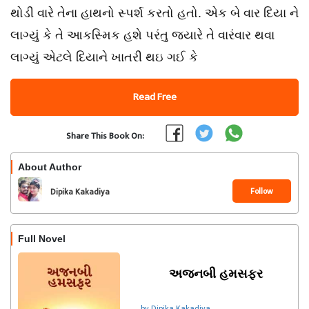
થોડી વારે તેના હાથનો સ્પર્શ કરતો હતો. એક બે વાર દિયા ને
લાગ્યું કે તે આકસ્મિક હશે પરંતુ જ્યારે તે વારંવાર થવા
લાગ્યું એટલે દિયાને ખાતરી થઇ ગઈ કે
Read Free
Share This Book On:
About Author
Follow
Dipika Kakadiya
Full Novel
અજનબી હમસફર
by Dipika Kakadiya