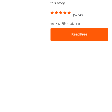
this story.
(52.5k)
5.1k
1
2.4k
Read Free