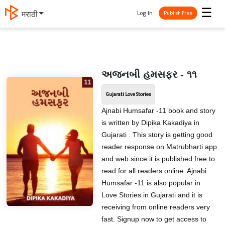
☰
Log In
मराठी
Publish Free
અજનબી હમસફર - ૧૧
Gujarati Love Stories
Ajnabi Humsafar -11 book and story
is written by Dipika Kakadiya in
Gujarati . This story is getting good
reader response on Matrubharti app
and web since it is published free to
read for all readers online. Ajnabi
Humsafar -11 is also popular in
Love Stories in Gujarati and it is
receiving from online readers very
fast. Signup now to get access to