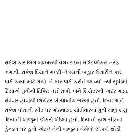
રાકેશે કાર બિગ બાઝારથી વેલેન્ટાઇન મલ્ટિપ્લેક્સ તરફ
ભગાવી. રાકેશ દિયાને મલ્ટીપ્લેક્સની બહાર ઉતારીને કાર
પાર્ક કરવા માટે ગયો. તે કાર પાર્ક કરીને આવ્યો ત્યાં સુધીમાં
દિયાએ મુવીની ટિકિટ લઈ રાખી. બંને થિયેટરની અંદર ગયા.
રવિવાર હોવાથી થિયેટર ખીચોખીચ ભરેલો હતો. દિયા અને
રાકેશ પોતાની સીટ પર ગોઠવાયા. થોડીવારમાં મુવી ચાલુ થયું
.દિયાની બાજુમાં છોકરો બેઠેલો હતો. દિયાનો હાથ સીટના
હેન્ડલ પર હતો એટલે તેની બાજુમાં બેસેલો છોકરો થોડી