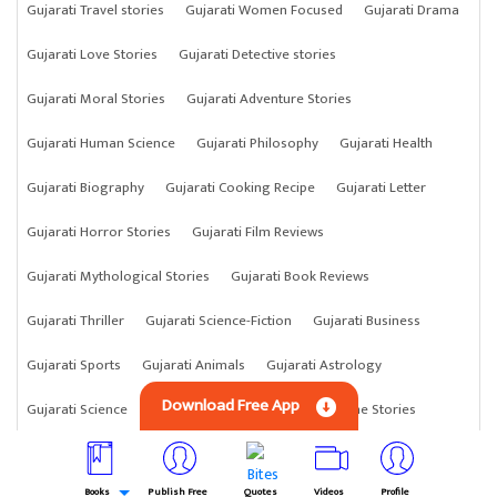
Gujarati Travel stories
Gujarati Women Focused
Gujarati Drama
Gujarati Love Stories
Gujarati Detective stories
Gujarati Moral Stories
Gujarati Adventure Stories
Gujarati Human Science
Gujarati Philosophy
Gujarati Health
Gujarati Biography
Gujarati Cooking Recipe
Gujarati Letter
Gujarati Horror Stories
Gujarati Film Reviews
Gujarati Mythological Stories
Gujarati Book Reviews
Gujarati Thriller
Gujarati Science-Fiction
Gujarati Business
Gujarati Sports
Gujarati Animals
Gujarati Astrology
Download Free App
Gujarati Science
Gujarati Anything
Gujarati Crime Stories
Books
Publish Free
Quotes
Videos
Profile